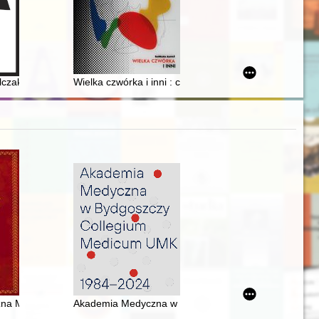
 paryskiej "Kultury"
ńskiej
lgien unter Verwaltung der schlesischen Offiziere 1940-1944
czak, Perzyna z parafii Tarczyn i okolic
Wielka czwórka i inni : ceramiczna rzeźba kameralna
25
ilitari Powstania Warszawskiego 1944 r
czna Monarchii Hiszpańskiej promulgowana w Kadyksie 19 marca 1812 
Akademia Medyczna w Bydgoszczy Collegium Medicu