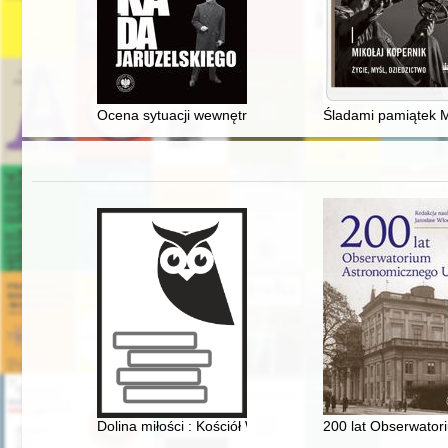
Ocena sytuacji wewnętrznej PRL przed dojściem do wład
Śladami pamiątek Mi
Dolina miłości : Kościół Wniebowzięcia Najświętszej 
200 lat Obserwato