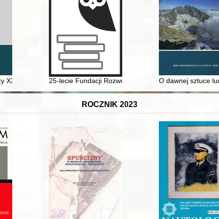
ku Królewskiego na Wawelu - recenzja]
zy XX a XXI wiekiem : studia historyczno-społeczno-prawne
25-lecie Fundacji Rozwoju Regionu Pierzchnica
O dawnej sztuce lu
ROCZNIK 2023