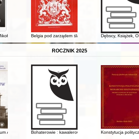
zy Wojciecha Jaruzelskiego i w pierwszych latach jego rządów w optyce
kołaja Kopernika : autografy w zbiorach archiwum Archidiecezji Warmi
Belgia pod zarządem śląskich oficerów 1940-1944 = Be
Dębscy, Książek, Ol
ROCZNIK 2025
Maryi Panny i św. Maternusa oraz dawne opactwo w Lubomierzu 1278-20
rium Astronomicznego UW
Bohaterowie : kawalerowie Orderu Wojennego Virtuti M
Konstytucja polity