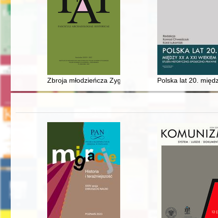
Zbroja młodzieńcza Zygmunta Augusta w zbiorach Zam
Polska lat 20. międ