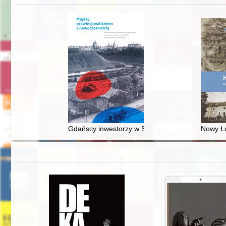
Gdańscy inwestorzy w Sopocie : prestiż finansowy
Nowy Ło