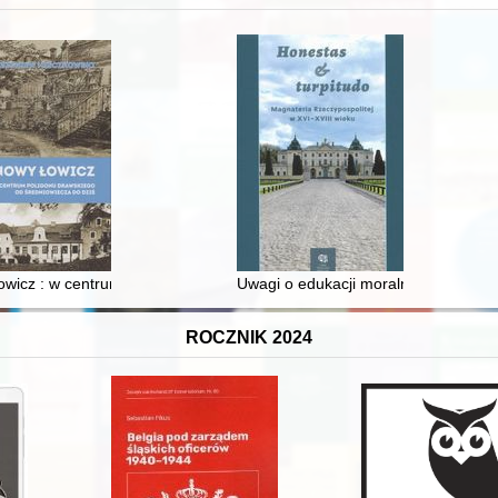
 i towarzyski lokalnego mieszczaństwa w 2. poł. XIX w
wicz : w centrum poligonu drawskiego od średniowiecza do dziś
Uwagi o edukacji moralnej synów szl
ROCZNIK 2024