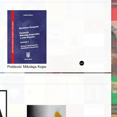
acheckich w XVI-wiecznej Rzeczypospolitej
Polskość Mikołaja Kopernika z rodu Ślązaka