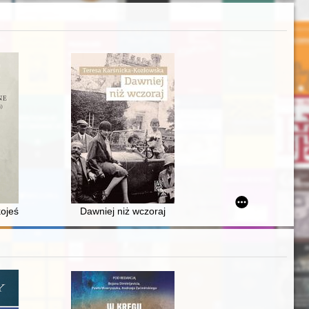
owej studentów i doktorantów Człowiek wobec prawdy. Wrocław, 16 wrze
eści antropomorficzne : (próba klasyfikacji i interpretacji)
Dawniej niż wczoraj