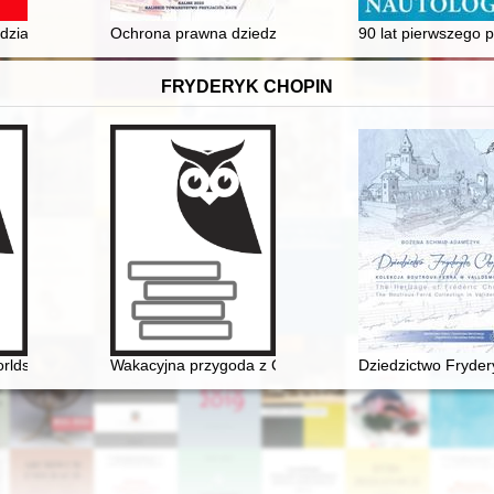
redniowiecza
działalność Polskiej Partii Robotniczej i Urzędu Bezpieczeństwa Publi
Ochrona prawna dziedzictwa piśmienniczego : świadect
90 lat pierwszego p
FRYDERYK CHOPIN
rlds the 1840's
Wakacyjna przygoda z Chopinem" w Muzeum Niepodle
Dziedzictwo Fryder