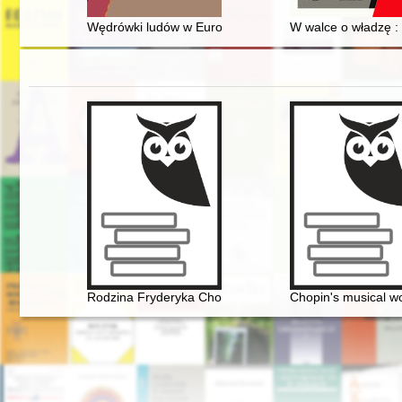
Wędrówki ludów w Europie w czasach starożytności i ś
W walce o władzę : 
Rodzina Fryderyka Chopina na przełomie XVIII i XIX w
Chopin's musical wo