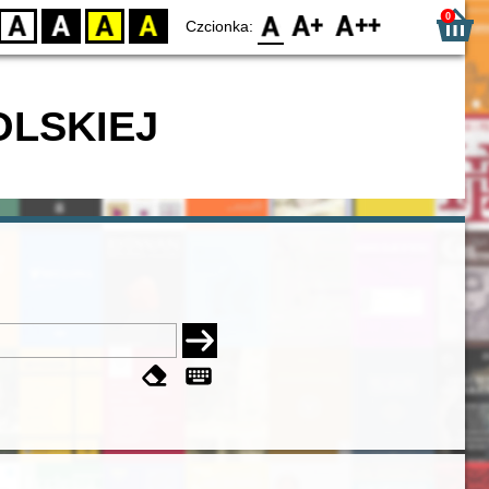
0
D
BW
YB
BY
F0
F1
F2
Czcionka:
OLSKIEJ