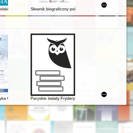
cznego w Pile w latach 1945-1948
wa przeszłości, otwarta księga i "żywa" pamięć
olskiego wydania locji Bałtyku
Słownik biograficzny polskiego katolicyzmu społeczneg
głości
yka Chopina. Kolekcja Boutroux-Ferra w Valldemossie
Paryskie światy Fryderyka Chopina [1810-1849]