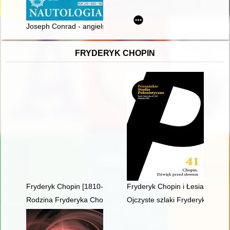
Joseph Conrad - angielski marynista z polskimi korzeniami : w 
FRYDERYK CHOPIN
Fryderyk Chopin [1810-1949]
Fryderyk Chopin i Łesia Ukrain
Rodzina Fryderyka Chopina
Ojczyste szlaki Fryderyka Chop