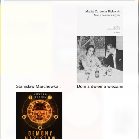
Stanisław Marchewka : historia zapisana w aktach IPN i pamię
Dom z dwiema wieżami