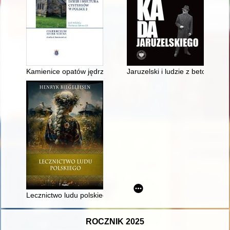
Kamienice opatów jędrzejowskich w Krakowie w XVIII wieku = T
Jaruzelski i ludzie z betonu : 
Lecznictwo ludu polskiego
ROCZNIK 2025