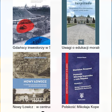
Gdańscy inwestorzy w Sopocie : prestiż finansowy i towarzyski
Uwagi o edukacji moralnej synó
Nowy Łowicz : w centrum poligonu drawskiego od średniowiecz
Polskość Mikołaja Kopernika z 