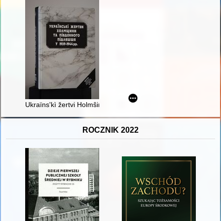
Ukraïns'kì žertvi Holmŝini ta pìvdennogo Pìdlâššâ u 1939-1944 rr
ROCZNIK 2022