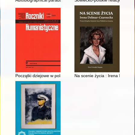
Autobiographical parabasis : Mojżesz Kaufman (1880-1936) and t
Sowiecko-polskie relacje wojskow
Początki dziejowe w polskiej historiografii średniowiecznej - re
Na scenie życia : Irena Delmar