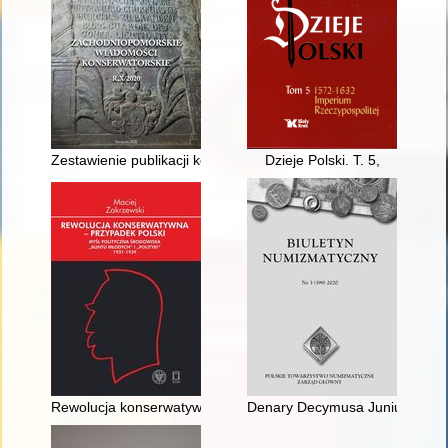
Zestawienie publikacji konserwatorskich i pokrewnych (wybór)
Dzieje Polski. T. 5,
Rewolucja konserwatywna - przypadek Polski : myśl polityczna 
Denary Decymusa Juniusza Bru