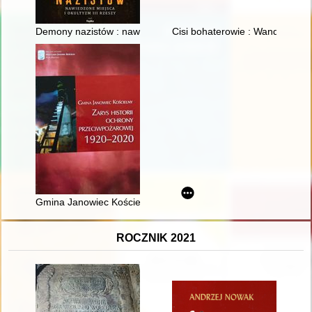
Demony nazistów : nawiedzone miejsca i okultyzm III Rzeszy
Cisi bohaterowie : Wanda i Wła
Gmina Janowiec Kościelny : zarys historii ochrony przeciwpo
ROCZNIK 2021