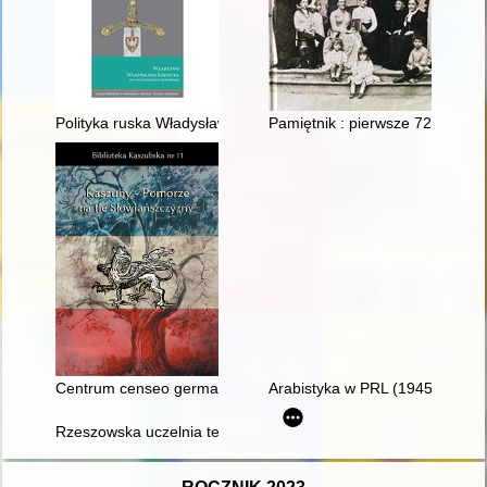
Polityka ruska Władysława Łokietka w świetle źródeł cyryliczny
Pamiętnik : pierwsze 72 lata mo
Centrum censeo germaniam esse delendam" : Leona Kowalskie
Arabistyka w PRL (1945-1990) -
Rzeszowska uczelnia techniczna 1951-2016 : od Wieczorowej Sz