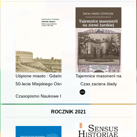
Uśpione miasto : Gdańsk i jego architektura w latach 1793-18
Tajemnice masonerii na ziemi ża
50-lecie Miejskiego Ośrodka Sportu i Rekreacji w Łańcucie : 
Czas zaciera ślady
Czasopismo Naukowe Instytutu Studiów Kobiecych. 2025, [nr] 
ROCZNIK 2021