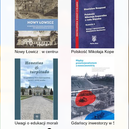
Nowy Łowicz : w centrum poligonu drawskiego od średniowiecz
Polskość Mikołaja Kopernika z 
Uwagi o edukacji moralnej synów szlacheckich w XVI-wiecznej 
Gdańscy inwestorzy w Sopocie :