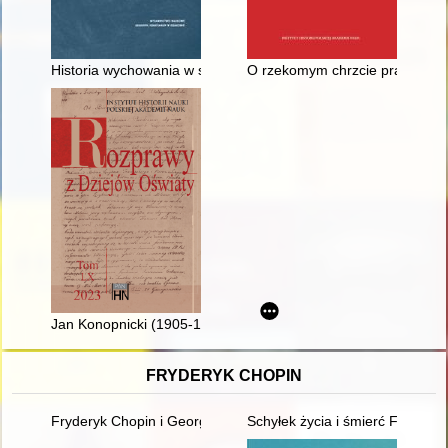
Historia wychowania w szkolnictwie resortowym (w perspektywie
O rzekomym chrzcie prawosławn
Jan Konopnicki (1905-1980) i jego wkład w rozwój pedagogiki j
FRYDERYK CHOPIN
Fryderyk Chopin i George Sand w oczach polskich biografów i k
Schyłek życia i śmierć Frydery