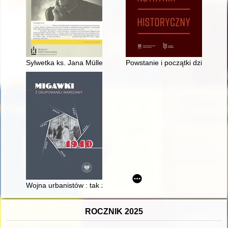
Sylwetka ks. Jana Müllera w świetle autobiografii i wspomnień
Powstanie i początki działalno
Wojna urbanistów : tak zwany plan Pabsta i polska urbanistyka
ROCZNIK 2025