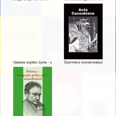
Upływa szybko życie - czyli Od nadziei do zwątpienia
Szermierz konserwatyzmu i kler