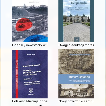
Gdańscy inwestorzy w Sopocie : prestiż finansowy i towarzyski
Uwagi o edukacji moralnej synó
Polskość Mikołaja Kopernika z rodu Ślązaka
Nowy Łowicz : w centrum polig