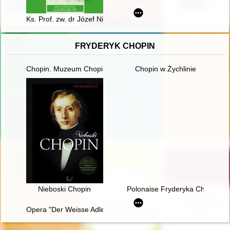
Ks. Prof. zw. dr Józef Niewiadomski : "sacerdos verissime doct
FRYDERYK CHOPIN
Chopin. Muzeum Chopina. Chopin Museum
Chopin w Żychlinie
Nieboski Chopin
Polonaise Fryderyka Chopina. Z
Opera "Der Weisse Adler" Raoula Madera jako przykład trans