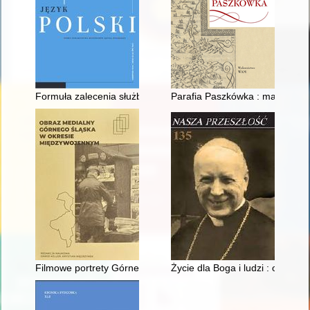
Formuła zalecenia służb jako wyraz grzeczności językowej w epis
Parafia Paszkówka : materiały do
Filmowe portrety Górnego Śląska lat dwudziestych i trzydziesty
Życie dla Boga i ludzi : o Słu