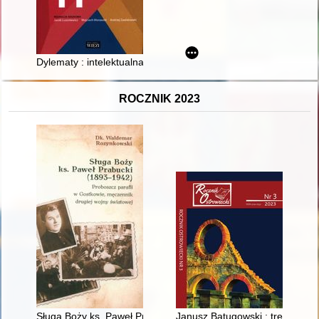
Dylematy : intelektualna historia reform Leszka Balcerowicza
ROCZNIK 2023
Sługa Boży ks. Paweł Prabucki (1893-1942) : proboszcz parafi
Janusz Batugowski : trener z