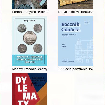
Forma poetycka "Epitafium Bolesława Chrobrego" a czas jego
Ludyczność w literaturze polski
Monety i medale książąt oleśnickich 1498-1792
100‑lecie powstania Towarzystw