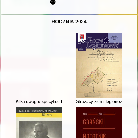
ROCZNIK 2024
Kilka uwag o specyfice badań nad historią kobiet w późnej star
Strażacy ziemi legionowskiej - r