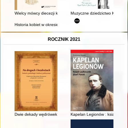
Wielcy mówcy diecezji katowickiej (1925-1975)
Muzyczne dziedzictwo Kościana :
Historia kobiet w okresie 1945-1989 : dokonania naukowe, upo
ROCZNIK 2021
Dwie dekady wędrówek po obrzeżach polityki : profesorowi M
Kapelan Legionów : ksiądz puł