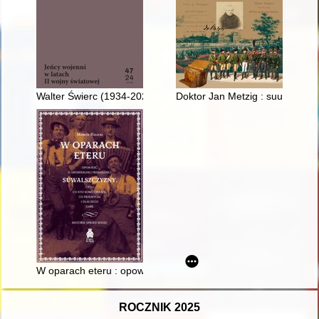
Walter Świerc (1934-2024)
Doktor Jan Metzig : suum cuiq
W oparach eteru : opowieść o kryminalnej przeszłości Suwalszcz
ROCZNIK 2025