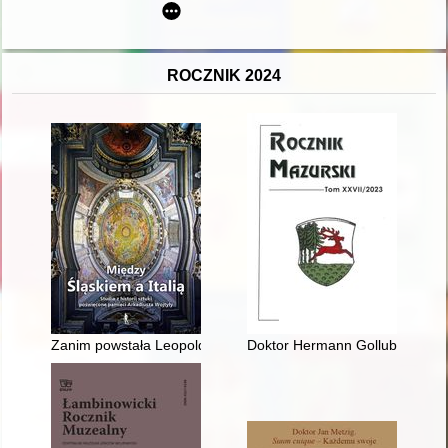
ROCZNIK 2024
Zanim powstała Leopoldina : nieznane rysunki ze zbiorów ar
Doktor Hermann Gollub, królewi