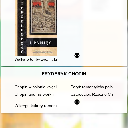
Walka o to, by żyć... : kilka uwag o "Pianiście" (2002) Romana
FRYDERYK CHOPIN
Chopin w salonie księcia Antoniego Radziwiłła". Nowe odczyt
Paryż romantyków polskich: Mic
Chopin and his work in the context of culture. Vol 1
Czarodziej. Rzecz o Chopinie [
W kręgu kultury romantycznej. W 200-lecie urodzin Fryderyka 