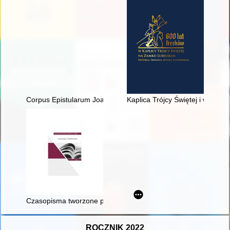
Corpus Epistularum Joannis Dantisci. Ps. 1, Vol. 2,
Kaplica Trójcy Świętej i wzgórz
Czasopisma tworzone przez studentów i dla studentów w Insty
ROCZNIK 2022