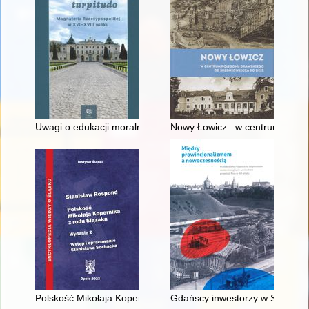
Uwagi o edukacji moralnej synów szlacheckich w XVI-wiecznej 
Nowy Łowicz : w centrum polig
Polskość Mikołaja Kopernika z rodu Ślązaka
Gdańscy inwestorzy w Sopocie :