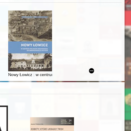
acheckich w XVI-wiecznej Rzeczypospolitej
Nowy Łowicz : w centrum poligonu drawskiego od średniowiecza d