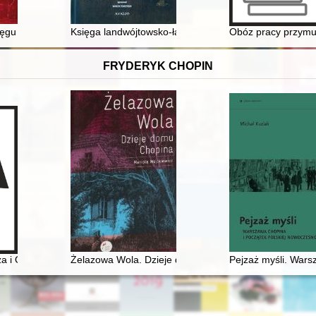
ęgu paryskiej "Kultury" (1972-1985)
Księga landwójtowsko-ławnicza Koła 1480-1544
Obóz pracy przymu
FRYDERYK CHOPIN
 odczytanie obrazu Henryka Siemiradzkiego
za i Oskara Kolbergów z Fryderykiem Chopinem
Żelazowa Wola. Dzieje domu Chopina
Pejzaż myśli. Wars