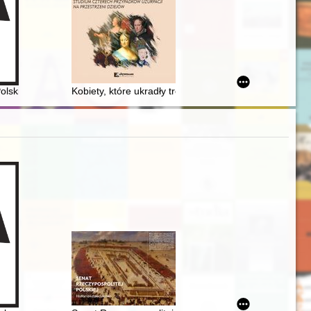
we
eum Piastów Śląskich w Brzegu = European polearms - a case study of 
Polskie Biuro Podróży Orbis w Kaliszu w latach 1920-2003
Kobiety, które ukradły tron : studium czterech przypad