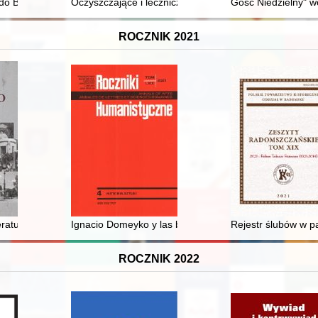
ami i Turcją na przełomie XV i XVI wieku
o Berii : studia o sowieckim prawie terroru (1917-1953)
Oczyszczające i lecznicze właściwości wody w świetle te
Gość Niedzielny" w
ROCZNIK 2021
o-chrześcijańskie środowisko przestępcze ulicy Ostrowskiej : studiu
eratury
Ignacio Domeyko y las bellas artes
Rejestr ślubów w p
ROCZNIK 2022