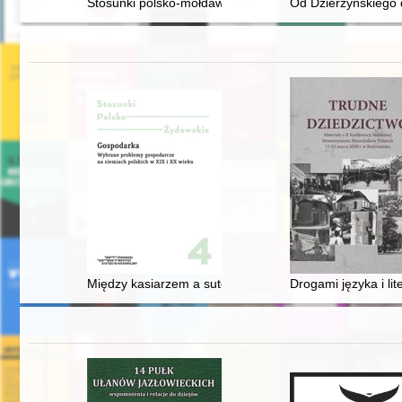
Stosunki polsko-mołdawskie w kontekście relacji z Węgr
Od Dzierżyńskiego d
Między kasiarzem a sutenerem : międzywojenne żydowsk
Drogami języka i lit