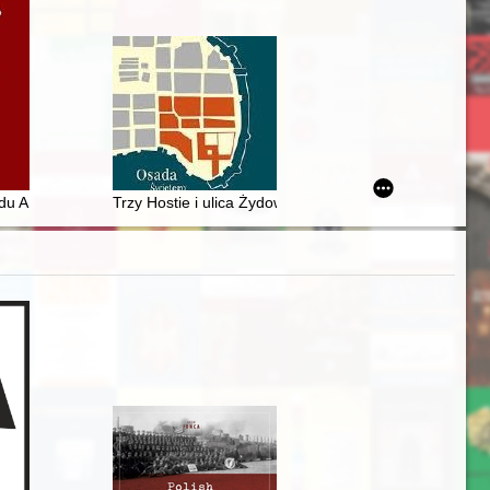
olaków. Cz. 2
Domu Generalnym w Warszawie na Pradze
u AK na temat kadry Gwardii Ludowej w świetle materiałów "Korwety"
Trzy Hostie i ulica Żydowska : topografia, sztuka, dziej