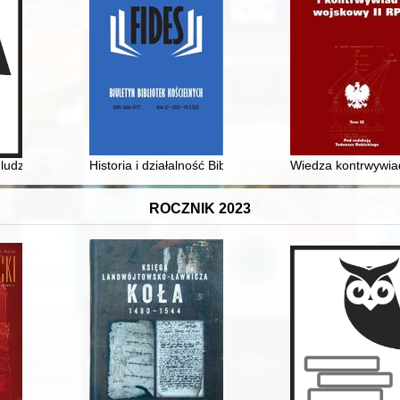
udzi : wspomnienia nauczycieli kierowanych do pracy wśród Polonii i P
Historia i działalność Biblioteki Sióstr Loretanek w 
Wiedza kontrwywiad
ROCZNIK 2023