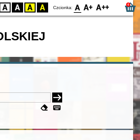
0
D
BW
YB
BY
F0
F1
F2
Czcionka:
OLSKIEJ