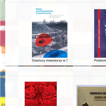
Gdańscy inwestorzy w Sopocie : prestiż finansowy
Polskoś