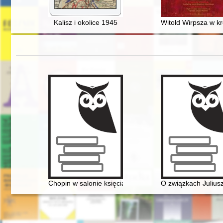
Kalisz i okolice 1945
Witold Wirpsza w kr
Chopin w salonie księcia Antoniego Radziwiłła". Nowe
O związkach Julius