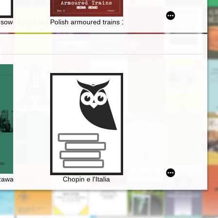
sowej dla Żydów w Karczewie
Polish armoured trains 1921-1939. Vol. 2
zawa Chopina i początek polskiej nowoczesności
Chopin e l'Italia