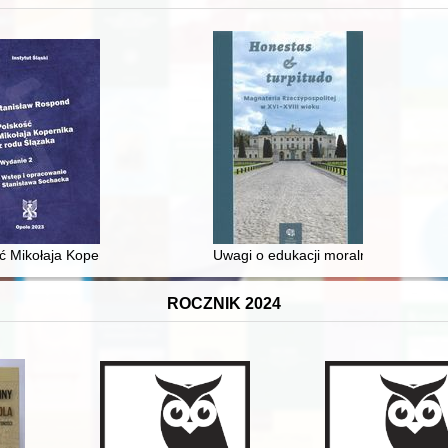
 i towarzyski lokalnego mieszczaństwa w 2. poł. XIX w
ć Mikołaja Kopernika z rodu Ślązaka
Uwagi o edukacji moralnej synów szl
ROCZNIK 2024