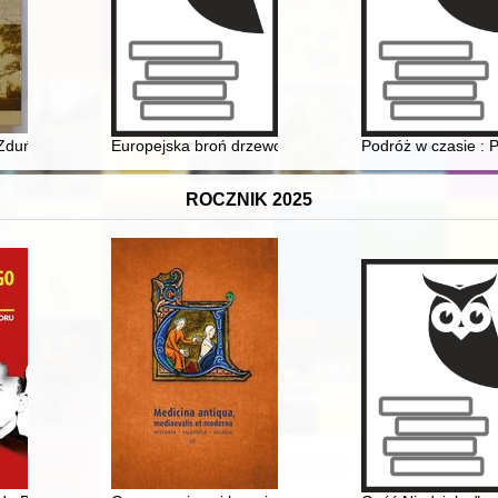
duńska Wola : od rozbiorów do współczesności : opracowanie zbioro
Europejska broń drzewcowa na przykładzie zbiorów Muz
Podróż w czasie : 
ROCZNIK 2025