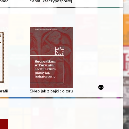
kstów biblijnych i pozabiblijnych
obec systemów totalitarnych w latach 1923-1939
Senat Rzeczypospolitej Polskiej : historia i dziedzictwo
m przypadku
arafii w Nowej Brzeźnicy w XVII w
Sklep jak z bajki : o toruńskim domu towarowym przy ul