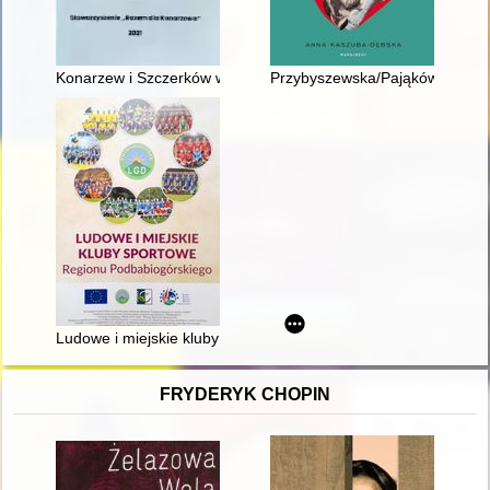
Konarzew i Szczerków w Tekach Dworzaczka
Przybyszewska/Pająkówna : głu
Ludowe i miejskie kluby sportowe regionu podbabiogórskiego
FRYDERYK CHOPIN