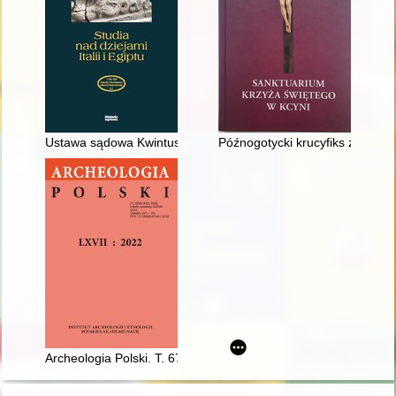
Ustawa sądowa Kwintusa Serwiliusza Cepiona ze 106 r
Późnogotycki krucyfiks z kościo
Archeologia Polski. T. 67 (2022)