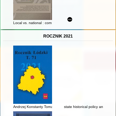
Local vs. national : commemorative practices of Jewish cultura
ROCZNIK 2021
Andrzej Konstanty Tomaszewicz (11 marca 1943-11 grudnia 2
state historical policy and the 