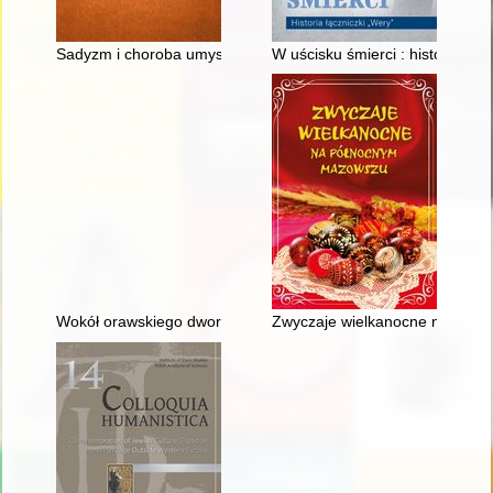
Sadyzm i choroba umysłowa w środowisku magnackim dawnej R
W uścisku śmierci : historia łąc
Wokół orawskiego dworu : podróż w czasie i przestrzeni
Zwyczaje wielkanocne na pół