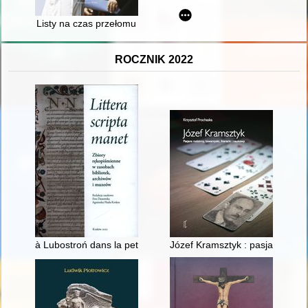
Listy na czas przełomu
ROCZNIK 2022
à Lubostroń dans la petite bibliotheque..." : katalogi księgoz
Józef Kramsztyk : pasjans rodzin