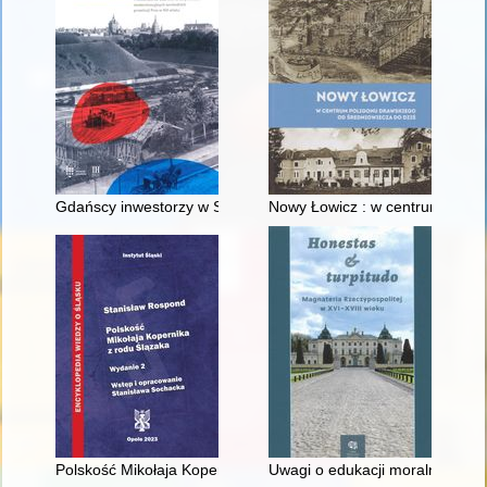
Gdańscy inwestorzy w Sopocie : prestiż finansowy i towarzyski
Nowy Łowicz : w centrum polig
Polskość Mikołaja Kopernika z rodu Ślązaka
Uwagi o edukacji moralnej synó