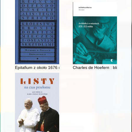
Epitafium z około 1676 r. w katedrze pelplińskiej upamiętniając
Charles de Hoefern : bliski ni