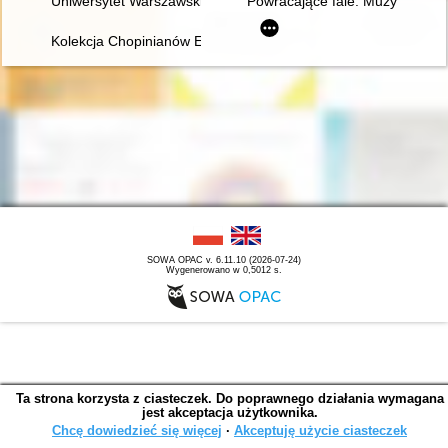
Uniwersytet Warszawski i młody Chopin
Powracające fale. Muzyka pols
Kolekcja Chopinianów Edourda Ganche'a w Krakowie
SOWA OPAC v. 6.11.10 (2026-07-24)
Wygenerowano w 0,5012 s.
Ta strona korzysta z ciasteczek. Do poprawnego działania wymagana
jest akceptacja użytkownika.
Chcę dowiedzieć się więcej
∙
Akceptuję użycie ciasteczek