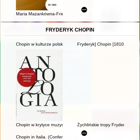
Maria Mazankówna-Friedbergowa (1900-1993) : zapomniana specja
FRYDERYK CHOPIN
Chopin w kulturze polskiej
Fryderyk] Chopin [1810-1849] i
Chopin w krytyce muzycznej (1918-1939). Antologia
Żychlińskie tropy Fryderyka [Ch
Chopin in Italia. (Conferenze tenute nella Bibliotheca e Centr