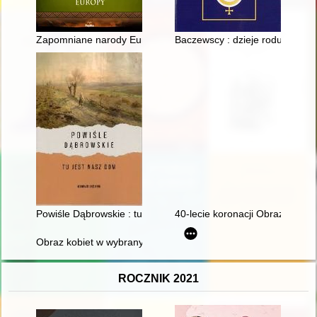
Zapomniane narody Europy
Baczewscy : dzieje rodu od 115
Powiśle Dąbrowskie : tu jest nasz dom : historia rodów Jach
40-lecie koronacji Obrazu Matki
Obraz kobiet w wybranych dziełach historiografii kościelnej z V
ROCZNIK 2021