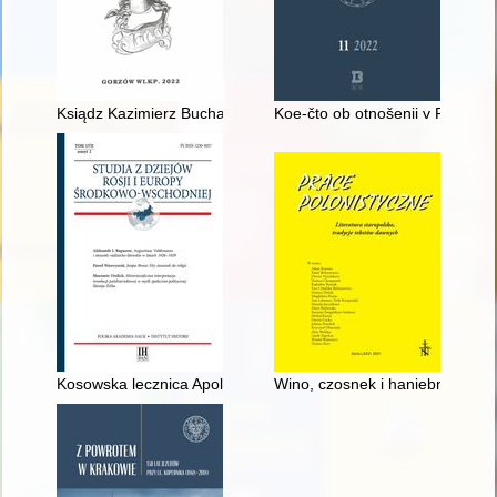
Ksiądz Kazimierz Buchalik (20 VI 1935 Orzesze – 14 X 2021 M
Koe-čto ob otnošenii v Persii k
Kosowska lecznica Apolinarego Tarnawskiego w doniesieniach
Wino, czosnek i haniebna śmierć