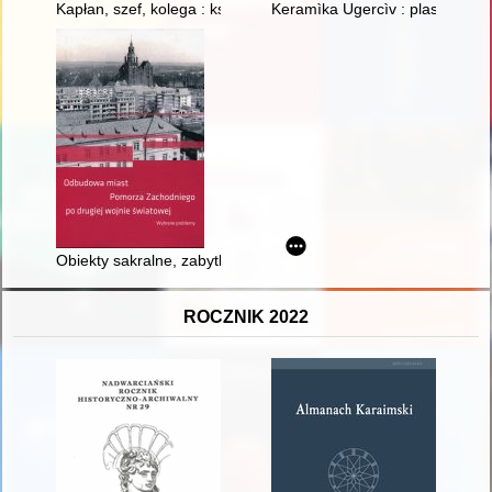
Kapłan, szef, kolega : ksiądz kan. dr Mirosław Nowak, dyrekt
Keramìka Ugercìv : plastika dek
Obiekty sakralne, zabytki, świątynie : sytuacja poewangelick
ROCZNIK 2022