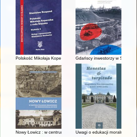
Polskość Mikołaja Kopernika z rodu Ślązaka
Gdańscy inwestorzy w Sopocie :
Nowy Łowicz : w centrum poligonu drawskiego od średniowiecz
Uwagi o edukacji moralnej synó