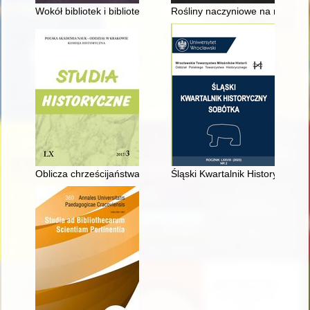
Wokół bibliotek i bibliotekoznawstwa : analiza dorobku naukow
Rośliny naczyniowe na nowym 
Oblicza chrześcijaństwa wschodniego - recenzja]
Śląski Kwartalnik Historyczny S