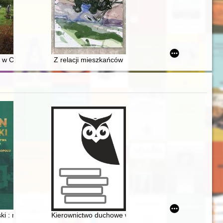
atarszczyzna - Central Polish Peasant Youth School at BSRS
sche on the occasion of his 65th birthday
1951. T. 1
w Chęcinach = Bet ha-ḳevarot ha-yehudi be-Ḥents'in = The Jewish Cem
Z relacji mieszkańców
 of the Jewish cemetery in Kutno
i : na 25 lecie zawiązania Towarzystwa Przyjaciół Ziemi Wielopolskiej 
Kierownictwo duchowe w Biblii, posłudze św. Ojca Pio 