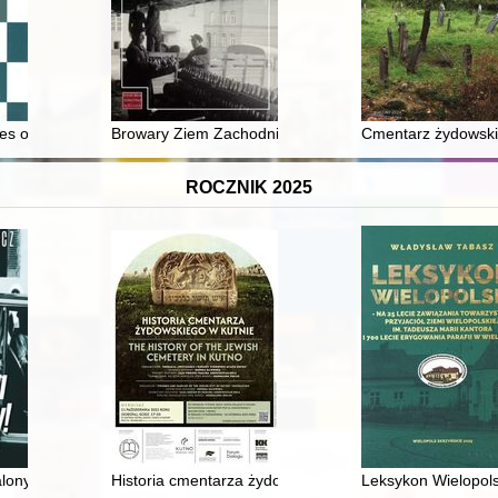
oła Młodzieży Włościańskiej (Chłopskiej) w BSRS = Stefan Heltman - T
ies on items, ideas and history : dedicated to Professor Aleksander Bur
Browary Ziem Zachodnich i Północnych w latach 1945-
Cmentarz żydowski 
ROCZNIK 2025
Technicznej 1975
lony! : arcybiskup Marcel Lefebvre i czasy, które przewidział
Historia cmentarza żydowskiego w Kutnie = The history
Leksykon Wielopolsk