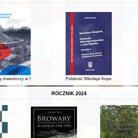
XVI-wiecznej Rzeczypospolitej
 inwestorzy w Sopocie : prestiż finansowy i towarzyski lokalnego mies
Polskość Mikołaja Kopernika z rodu 
ROCZNIK 2024