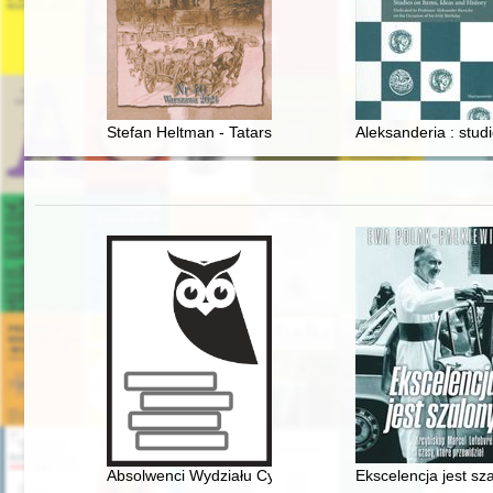
Stefan Heltman - Tatarszczyzna - Centralna Polska Szk
Aleksanderia : stud
Absolwenci Wydziału Cybernetyki Wojskowej Akademii 
Ekscelencja jest sza