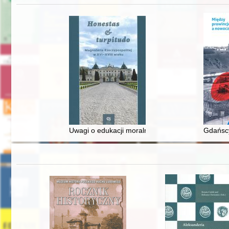
Uwagi o edukacji moralnej synów szlacheckich w 
Gdańscy