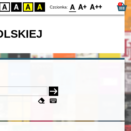
0
D
BW
YB
BY
F0
F1
F2
Czcionka:
OLSKIEJ