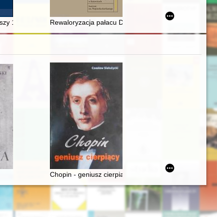
omorzanina 1910-1945
szy 1860-1945 - recenzja]
Rewaloryzacja pałacu Donnersmarcków w Siemianowic
Chopin - geniusz cierpiący