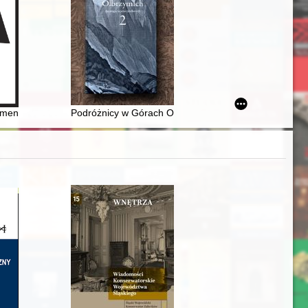
rowincji Poznańskiej : na podstawie tomu drugiego "Materjałów do hist
a
mentarzyska wczesnośredniowiecznego w Robertowie, gm. Brudzeń D
Podróżnicy w Górach Olbrzymich : antologia tekstów ź