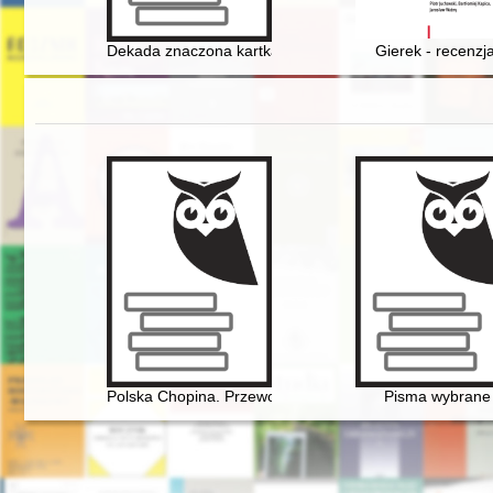
Dekada znaczona kartkami : Polacy i reglamentacja ka
Gierek - recenzja
Polska Chopina. Przewodnik po miejscach związanych
Pisma wybrane