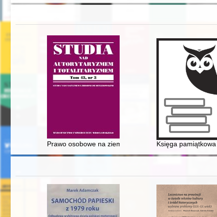
Prawo osobowe na ziemiach polskich wcielonych do Rzes
Księga pamiątkowa 