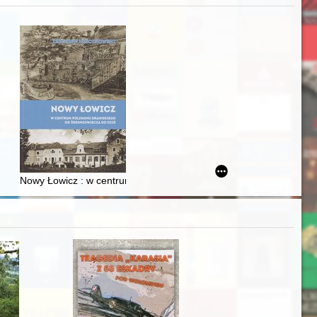
zczaństwa w 2. poł. XIX w
Ślązaka
Nowy Łowicz : w centrum poligonu drawskiego od średniowiecza d