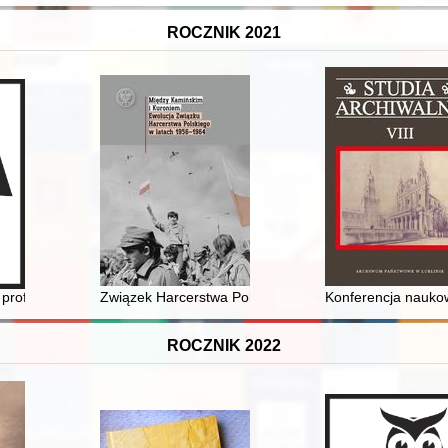
ROCZNIK 2021
zy Niemieckiej podczas drugiej wojny światowej = Personal law on Pol
profesora Stanisława Urbańczyka w 110. rocznicę urodzin
Związek Harcerstwa Polskiego w kraju w latach 1945-
Konferencja naukow
ROCZNIK 2022