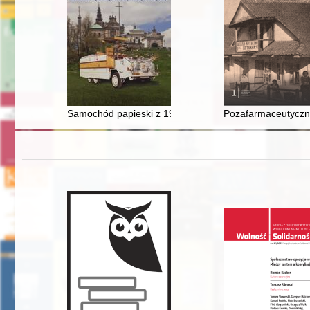
Samochód papieski z 1979 roku : odbudowa wybitnego d
Pozafarmaceutyczna 