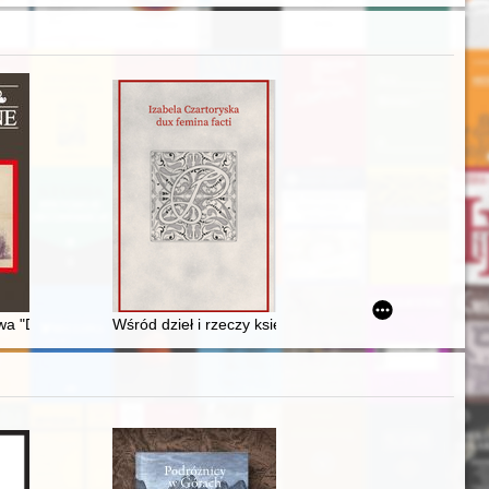
ish territory incorporated to the German Reich during the second worl
1950
a "Dziedzictwo archiwalne Lublina i Lubelszczyzny. Ludzie, instytucje,
Wśród dzieł i rzeczy księżnej Izabeli Czartoryskiej : 