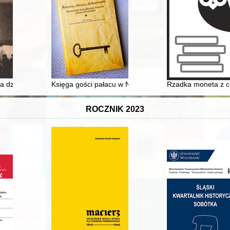
zieła polskiej motoryzacji
działalność zarobkowa prowincjonalnych aptekarzy z terenu pruskiej P
Księga gości pałacu w Nakle : pisanie i czytanie miejsc
Rzadka moneta z c
ROCZNIK 2023