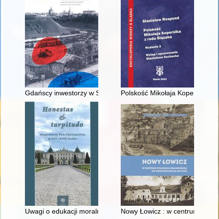
Gdańscy inwestorzy w Sopocie : prestiż finansowy i towarzyski
Polskość Mikołaja Kopernika z 
Uwagi o edukacji moralnej synów szlacheckich w XVI-wiecznej 
Nowy Łowicz : w centrum polig