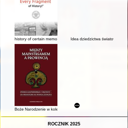
history of certain memoirs : Stefan Szyłkiewicz, soldier of the 
Idea dziedzictwa światowego i 
Boże Narodzenie w kolegiacie wiślickiej na tle analogicznych p
ROCZNIK 2025