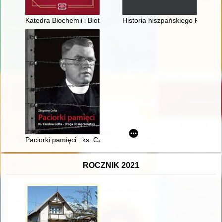
Katedra Biochemii i Biotechnologii Zwierząt : 70 lat działalności
Historia hiszpańskiego Pacyfiku.
Paciorki pamięci : ks. Czesław Cofta - droga do męczeństwa
ROCZNIK 2021