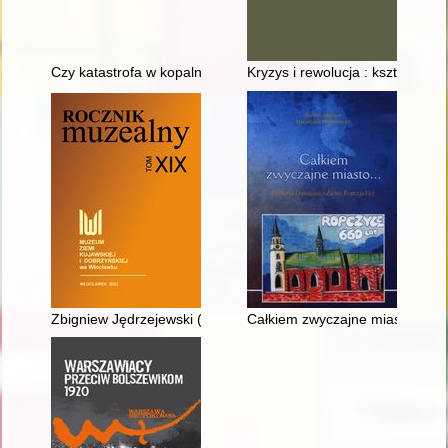
Czy katastrofa w kopalni "Ludmiła" była największą w dziejach
Kryzys i rewolucja : kształtowa
Zbigniew Jędrzejewski (1945-2022)
Całkiem zwyczajne miasto... : h