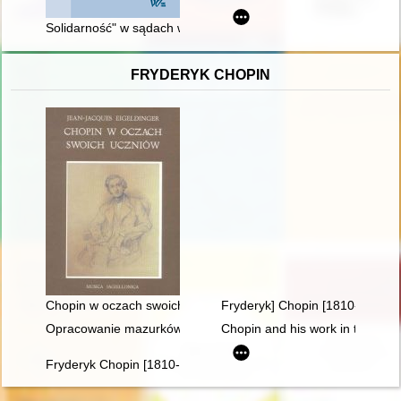
Solidarność" w sądach województwa legnickiego na tle sytuacj
FRYDERYK CHOPIN
Chopin w oczach swoich uczniów
Fryderyk] Chopin [1810-1849]
Opracowanie mazurków Chopina w redakcji Zygmunta Stojowski
Chopin and his work in the conte
Fryderyk Chopin [1810-1949] wśród Polaków na obczyźnie