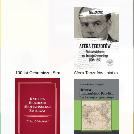
100 lat Ochotniczej Straży Pożarnej w Kożuchowie (1925-2025
Afera Teozofów : siatka wywia