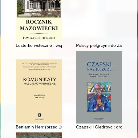
Lusterko wsteczne : wspomnienia dziecięce z czasów wojny
Polscy pielgrzymi do Ziemi Świę
Beniamin Herr (przed 1642-1706) : ojciec Franciszka Ignacego 
Czapski i Giedroyc : droga do F