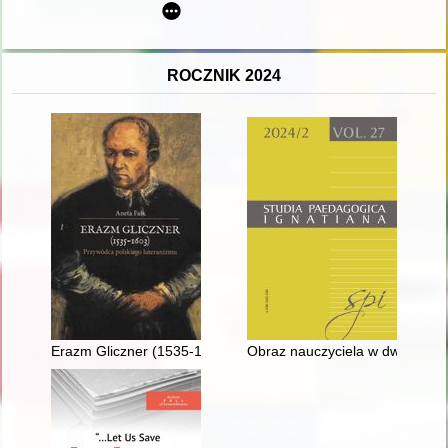
ROCZNIK 2024
Erazm Gliczner (1535-1603) : przywódca polskiego luteranizm
Obraz nauczyciela w dwudziesto