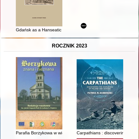
Gdańsk as a Hanseatic city in the Late Middle Ages : selected a
ROCZNIK 2023
Parafia Borzykowa w wiekach XVII i XVIII
Carpathians : discovering the h