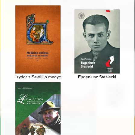
Izydor z Sewilli o medycynie ("Etymologie", księga IV)
Eugeniusz Stasiecki