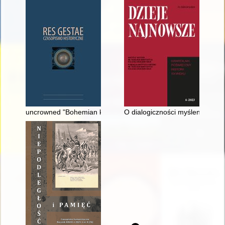
uncrowned "Bohemian king" and his "bible" castle : Blatná as
O dialogiczności myślenia histo