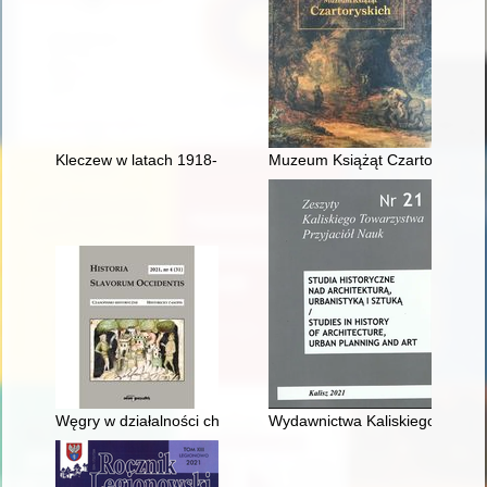
Kleczew w latach 1918-1939 : społeczeństwo, gospodarka, s
Muzeum Książąt Czartoryskich
Węgry w działalności chorwackiego ruchu ustaszy (1929-1934
Wydawnictwa Kaliskiego Towarz