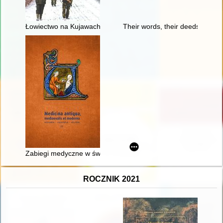
Łowiectwo na Kujawach i Pomorzu w latach 1867-1939
Their words, their deeds : the
Zabiegi medyczne w świetle arabskiego traktatu Albucasisa 
ROCZNIK 2021