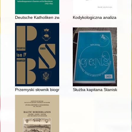
Deutsche Katholiken zwischen Kreuz und Fahne : konfessionel
Kodykologiczna analiza „Missa
Przemyski słownik biograficzny. T. 4
Służba kapitana Stanisława Krz