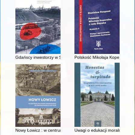
Gdańscy inwestorzy w Sopocie : prestiż finansowy i towarzyski
Polskość Mikołaja Kopernika z 
Nowy Łowicz : w centrum poligonu drawskiego od średniowiecz
Uwagi o edukacji moralnej synó