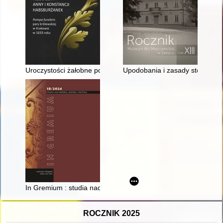
Uroczystości żałobne po śmierci Zygmunta III Wazy i jego żon
Upodobania i zasady stosowania
In Gremium : studia nad historią, kulturą i polityką. T. 18 (2024
ROCZNIK 2025