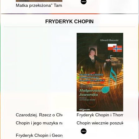
Matka przełożona" Tamary de Lempickiej (kopia) jako dar z ok
FRYDERYK CHOPIN
Czarodziej. Rzecz o Chopinie [1810-1849]
Fryderyk Chopin i Thomas Dyke
Chopin i jego muzyka na Dolnym Śląsku" - wystawa w Archi
Chopin wiecznie poszukiwany. 
Fryderyk Chopin i George Sand w oczach polskich biografów i k