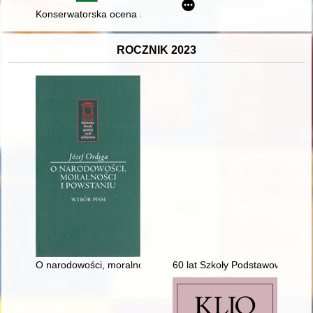
Konserwatorska ocena stanu zachowania wybranych kazań kości
ROCZNIK 2023
O narodowości, moralności i powstaniu : wybór pism
60 lat Szkoły Podstawowej nr 3