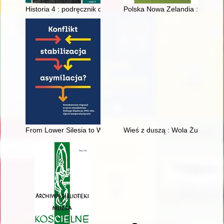
Historia 4 : podręcznik dla szkół ponadpodstawowych : zakres 
Polska Nowa Zelandia : emigrac
From Lower Silesia to West Germany : the forced migration an
Wieś z duszą : Wola Żulińska i 