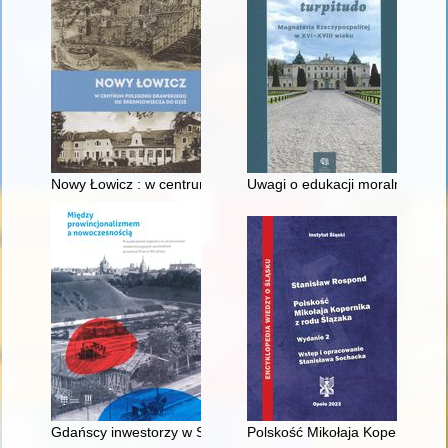
Nowy Łowicz : w centrum poligonu drawskiego od średniowiecz
Uwagi o edukacji moralnej synó
Gdańscy inwestorzy w Sopocie : prestiż finansowy i towarzyski
Polskość Mikołaja Kopernika z 