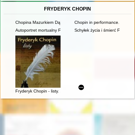
FRYDERYK CHOPIN
Chopina Mazurkiem Dąbrowskiego urzeczenie
Chopin in performance. History, 
Autoportret mortualny Fryderyka Chopina. Próba analizy stylis
Schyłek życia i śmierć Frydery
Fryderyk Chopin - listy. Skarbiec spuścizny epistolarnej w zbio