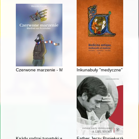
Czerwone marzenie - Manfred von Richthofen
Inkunabuły "medyczne" w zbiorz
Każdy rodzaj turystyki wymaga innego ekwipunku" : organizacja
Father Jerzy Popiełuszko : a life