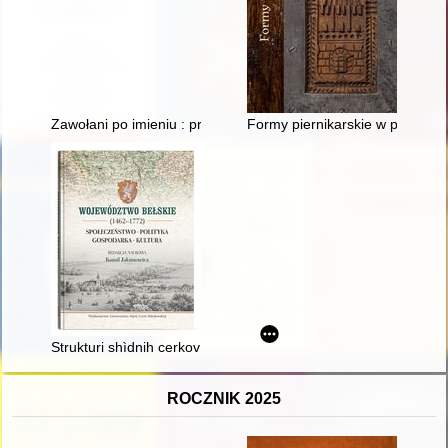
Zawołani po imieniu : program poświęcony Polakom zamordow
Formy piernikarskie w polskich
Strukturi shìdnih cerkov na teritorìï belz'kogo voêvodstva v d
ROCZNIK 2025