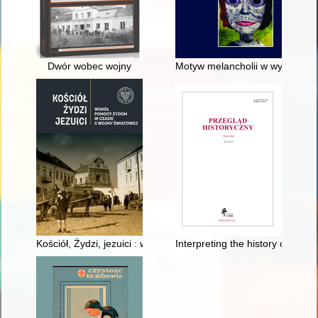
Dwór wobec wojny
Motyw melancholii w wybranych
Kościół, Żydzi, jezuici : wokół pomocy Żydom w czasie II wojny
Interpreting the history of pogro