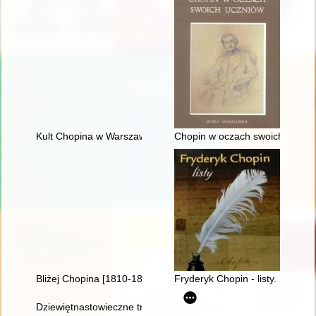
Kult Chopina w Warszawie pod zaborem rosyjskim
Chopin w oczach swoich uczni
Bliżej Chopina [1810-1849]
Fryderyk Chopin - listy. Skarbie
Dziewiętnastowieczne transkrypcje utworów Fryderyka Chopina.