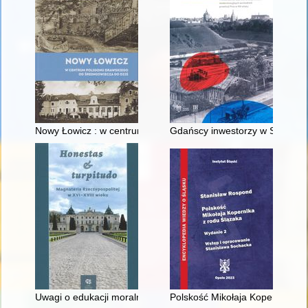
Nowy Łowicz : w centrum poligonu drawskiego od średniowiecz
Gdańscy inwestorzy w Sopocie :
Uwagi o edukacji moralnej synów szlacheckich w XVI-wiecznej 
Polskość Mikołaja Kopernika z 