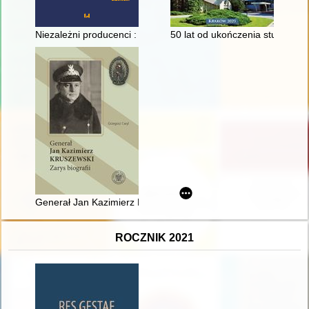
Niezależni producenci : Studio Filmowe im. Karola Irzykowski
50 lat od ukończenia studiów 
Generał Jan Kazimierz Kruszewski : zarys biografii
ROCZNIK 2021