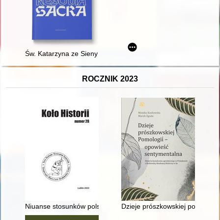
Św. Katarzyna ze Sieny i jej wkład w odnowę Kościoła
ROCZNIK 2023
Niuanse stosunków polsko-rumuńskich w pierwszych latach Dru
Dzieje prószkowskiej pomologii