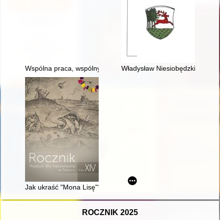
Wspólna praca, wspólny plon : sukces spółki paliwowej „Gazolin
Władysław Niesiobędzki - peda
Jak ukraść "Mona Lisę"? : najgłośniejsze kradzieże w muzeach
ROCZNIK 2025