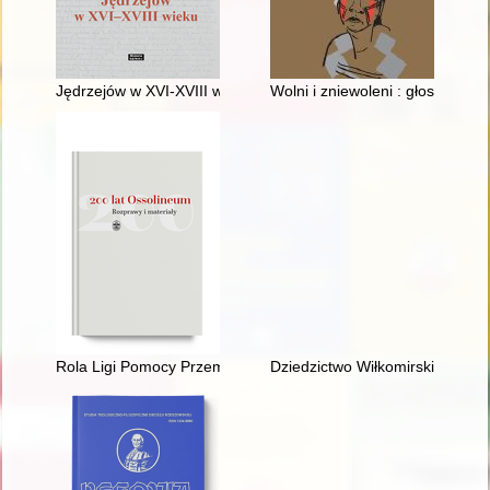
Jędrzejów w XVI-XVIII wieku
Wolni i zniewoleni : głosy grup
Rola Ligi Pomocy Przemysłowej w rozwoju sztuki, przemysłu i r
Dziedzictwo Wiłkomirskich : pam