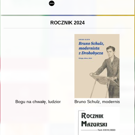
ROCZNIK 2024
Bogu na chwałę, ludziom na ratunek : z dziejów ochotniczej st
Bruno Schulz, modernista z Dro