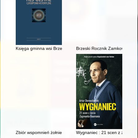
Księga gminna wsi Brzezowa (k. Dobczyc) jako źródło do poz
Brzeski Rocznik Zamkowy. R. 2
Zbiór wspomnień żołnierzy frontowych drugiej wojny światowej
Wygnaniec : 21 scen z życia 