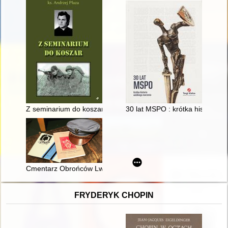
Z seminarium do koszar : dziennik z jednostki kleryckiej w Bart
30 lat MSPO : krótka historia w
Cmentarz Obrońców Lwowa : powstanie - zniszczenie - odbu
FRYDERYK CHOPIN