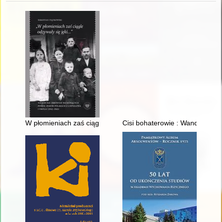
W płomieniach zaś ciągle odzywały się jęki..." : niemieckie z
Cisi bohaterowie : Wanda i Wła