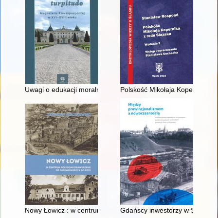
Uwagi o edukacji moralnej synów szlacheckich w XVI-wiecznej 
Polskość Mikołaja Kopernika z 
Nowy Łowicz : w centrum poligonu drawskiego od średniowiecz
Gdańscy inwestorzy w Sopocie :