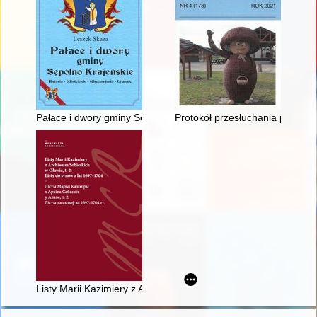
Pałace i dwory gminy Sępólno Krajeńskie : historia, właściciel
Protokół przesłuchania ppor. 
Listy Marii Kazimiery z Archiwum Sobieskich w Oławie. T. 2,