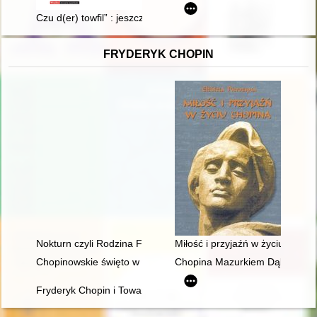
Czu d(er) towfil” : jeszcze o Poliptyku Zwiastowania z Jednoroż
FRYDERYK CHOPIN
Nokturn czyli Rodzina Fryderyka Chopina i Warszawa w latach
Miłość i przyjaźń w życiu Chopi
Chopinowskie święto w Dusznikach
Chopina Mazurkiem Dąbrowskie
Fryderyk Chopin i Towarzystwo Politechniczne Polskie w Pary