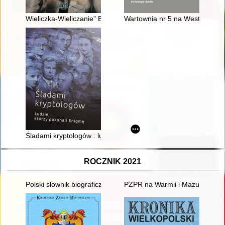
Wieliczka-Wieliczanie" Bis! : ocalić przeszłość od zapomnienia.
Wartownia nr 5 na Westerplatte 
Śladami kryptologów : ludzie, którzy pokonali Enigmę
ROCZNIK 2021
Polski słownik biograficzny. T. 53,
PZPR na Warmii i Mazurach 1948