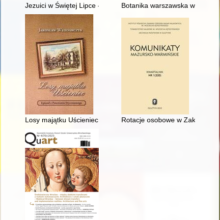
Jezuici w Świętej Lipce - recenzja]
Botanika warszawska w czasac
Losy majątku Uścieniec : epizod z powstania styczniowego
Rotacje osobowe w Zakonie Krz