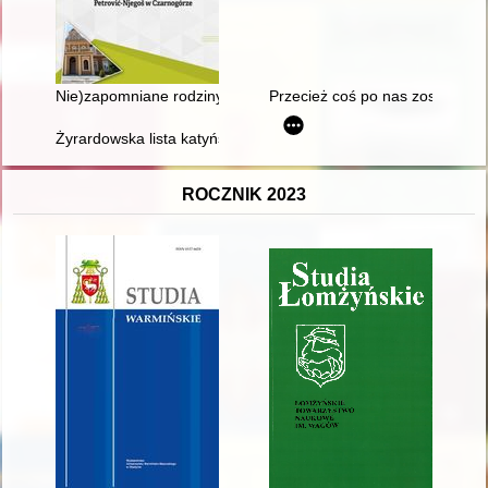
Nie)zapomniane rodziny - pamięć o dynastii Petrović-Njegoš 
Przecież coś po nas zostanie..
Żyrardowska lista katyńska : słownik biograficzny ofiar zbrod
ROCZNIK 2023