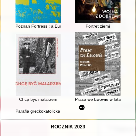
Poznań Fortress : a European monument of defensive architec
Portret ziemi
Chcę być malarzem
Prasa we Lwowie w latach 191
Parafia greckokatolicka pw. bł. Omelana Kowcza w Ornecie : jub
ROCZNIK 2023