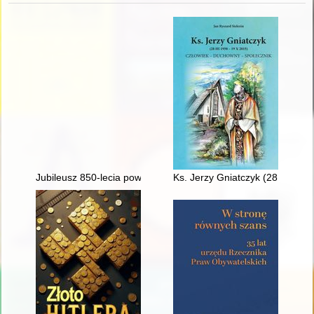
Jubileusz 850-lecia powstania wsi Chomiąża 1175-2025
Ks. Jerzy Gniatczyk (28 III 195