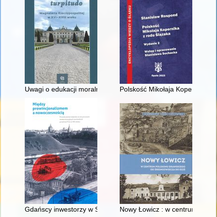
Uwagi o edukacji moralnej synów szlacheckich w XVI-wiecznej 
Polskość Mikołaja Kopernika z 
Gdańscy inwestorzy w Sopocie : prestiż finansowy i towarzyski
Nowy Łowicz : w centrum polig