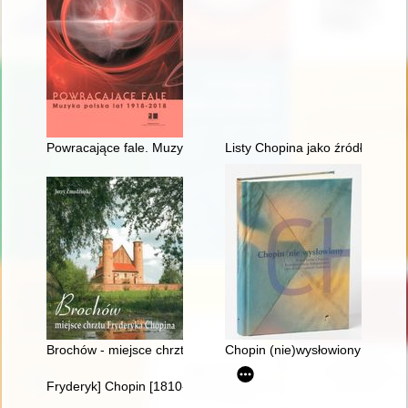
Powracające fale. Muzyka polska lat 1918-2018
Listy Chopina jako źródło info
Brochów - miejsce chrztu Fryderyka Chopina
Chopin (nie)wysłowiony : wokół
Fryderyk] Chopin [1810-1849]