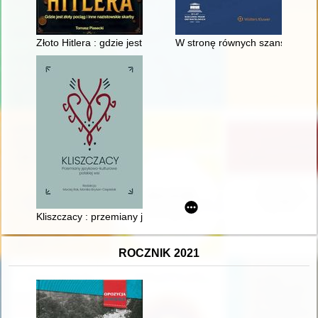
Złoto Hitlera : gdzie jest złoty pociąg i inne nazistowskie skarby
W stronę równych szans : 35 l
Kliszczacy : przemiany językowo-kulturowe polskiej wsi
ROCZNIK 2021