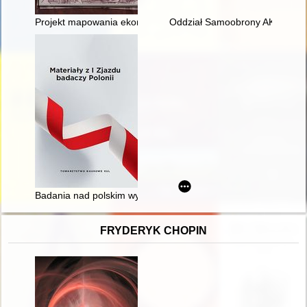
Projekt mapowania ekonomii królewskich w Wielkim Księstwie Li
Oddział Samoobrony AK "Szersze
Badania nad polskim wychodźstwem niepodległościowym w Insty
FRYDERYK CHOPIN