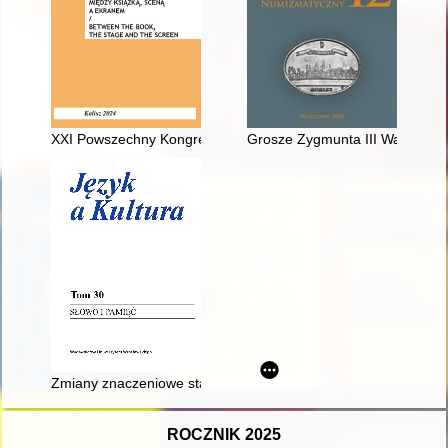
XXI Powszechny Kongres Historyków Polskich w Białymstoku, 
Grosze Zygmunta III Wazy z men
Zmiany znaczeniowe staropolskich czasowników myślenia
ROCZNIK 2025