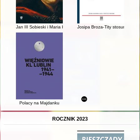
Jan III Sobieski i Maria Kazimiera na ikonach z ziem ruskich d
Josipa Broza-Tity stosunek do re
Polacy na Majdanku
ROCZNIK 2023