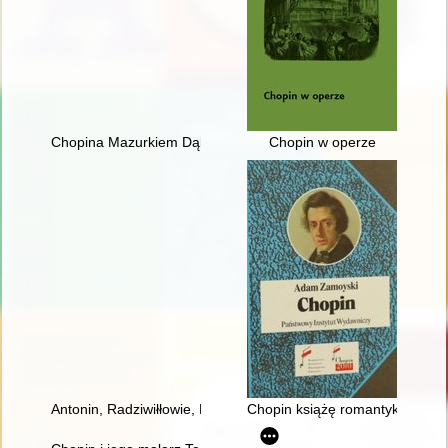
Chopina Mazurkiem Dąbrowskiego urzeczenie
Chopin w operze
Antonin, Radziwiłłowie, Fryderyk Chopin [1810-1849]
Chopin książę romantyków