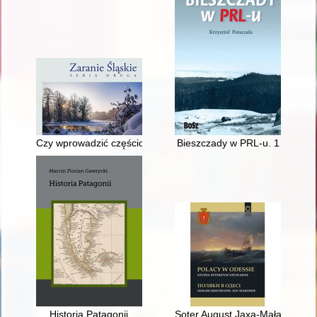
Czy wprowadzić częściową prohibicję?" : sposoby przeciwdziała
Bieszczady w PRL-u. 1
Historia Patagonii
Soter August Jaxa-Małachowski