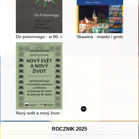
Do potomnego : w 80. rocznicę powstania warszawskiego : 4 li
Skawina : miasto i gmina : 660 l
Nový svět a nový život : spiritistické hnutí a Teosofická společn
ROCZNIK 2025