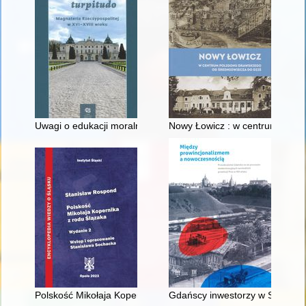
Uwagi o edukacji moralnej synów szlacheckich w XVI-wiecznej 
Nowy Łowicz : w centrum polig
Polskość Mikołaja Kopernika z rodu Ślązaka
Gdańscy inwestorzy w Sopocie :