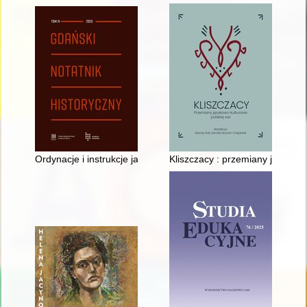
Ordynacje i instrukcje jako źródło do dziejów prawa szpitalneg
Kliszczacy : przemiany językowo