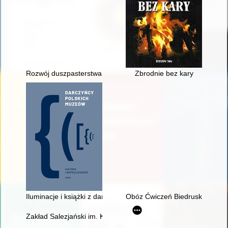
Rozwój duszpasterstwa grup zawodowych w diecezji siedleckiej 
Zbrodnie bez kary
Iluminacje i książki z daru Stanisława Neymana
Obóz Ćwiczeń Biedrusko
Zakład Salezjański im. Księdza Bosko w Oświęcimiu : kronika. T