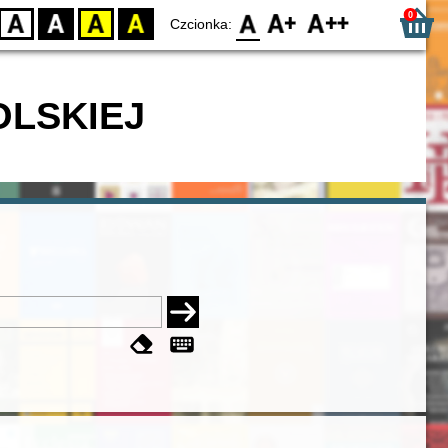
0
D
BW
YB
BY
F0
F1
F2
Czcionka:
OLSKIEJ