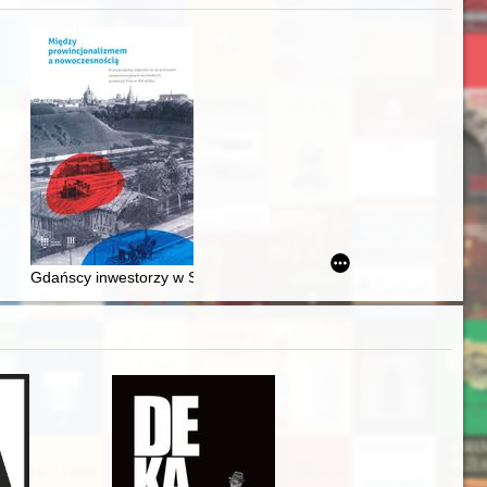
acheckich w XVI-wiecznej Rzeczypospolitej
Gdańscy inwestorzy w Sopocie : prestiż finansowy i towarzyski lo