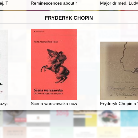
ej. T. 1,
Reminescences about my grandmother - Zofia Kossak
Major dr med. Ludw
FRYDERYK CHOPIN
ki : studia i interpretacje / Mieczysław Tomaszewski
uzycznej (1918-1939). Antologia
Scena warszawska oczami Fryderyka Chopina
Fryderyk Chopin a 