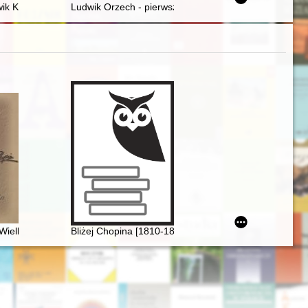
ik Krzewiński – twórca polskiej narkoanalizy
Ludwik Orzech - pierwszy fryzjer
Wielkopolska
Bliżej Chopina [1810-1849]