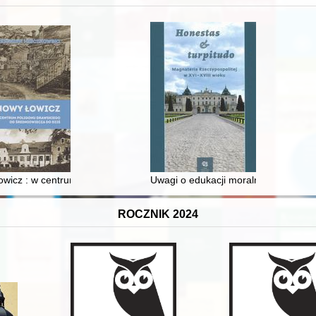
wicz : w centrum poligonu drawskiego od średniowiecza do dziś
Uwagi o edukacji moralnej synów szl
ROCZNIK 2024