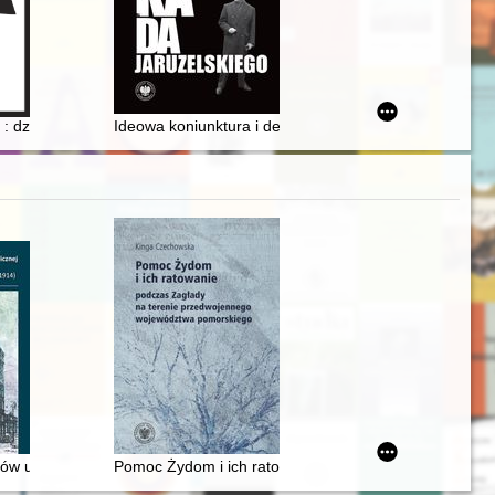
nia = The year of rafting in the activities of the Friends of Toruń Soc
: dziwny przedmiot z XIX-wiecznych amatorskich wykopalisk w Kwiatkowi
Ideowa koniunktura i dekoniunktura dla Związku Sowiecki
hów użyteczności publicznej doby wczesnego modernizmu na ziemiach 
Pomoc Żydom i ich ratowanie podczas Zagłady na te