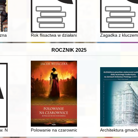
zna : Hermann Nerger
Rok flisactwa w działaniach Towarzystwa Miłośników Toru
Zagadka z kluczem 
ROCZNIK 2025
litari Powstania Warszawskiego 1944 r
 pw. Najświętszego Serca Pana Jezusa w Woli Baranowskiej
Polowanie na czarownice w Polsce w XVI-XVIII wieku
Architektura gmac