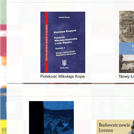
Polskość Mikołaja Kopernika z rodu Ślązaka
Nowy Ło