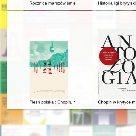
Rocznica marszów śmierci w Polsce
Historia ligi brytyjski
Pieśń polska : Chopin, Moniuszko, Karłowicz, Szymanows
Chopin w krytyce m