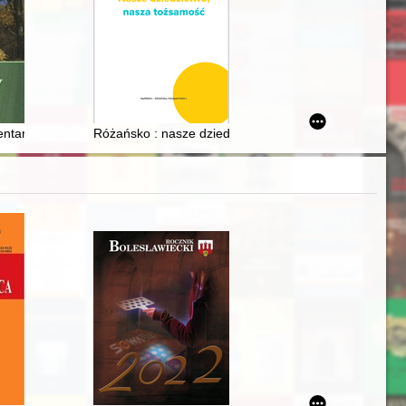
 architecture after 1945
mow, Władimow, Wojnowicz...)
h Kościoła
ntarze ewangelickie w Leśnym Kompleksie Promocyjnym Lasy Mazurs
Różańsko : nasze dziedzictwo, nasza tożsamość