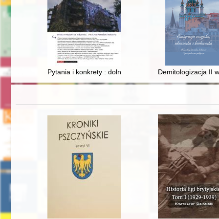
Pytania i konkrety : dolnośląska architektura przemysło
Demitologizacja II