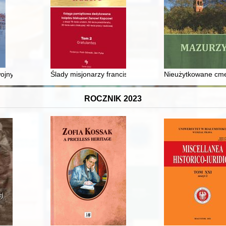
wa po 1945 roku = Notes and concrete points : Lower Silesian industrial
 wojny światowej w utworach pisarzy emigracyjnych (Sołżenicyn, Maksi
Ślady misjonarzy franciszkańskich ze Śląska w dziejac
Nieużytkowane cme
ROCZNIK 2023