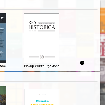
litej i polskich władz na uchodźstwie (1939-1945)
mowa z Piotrem Tomczykiem w 70. rocznicę założenia Łódzkiego Towar
Biskup Würzburga Johann Philipp von Schönborn we fra