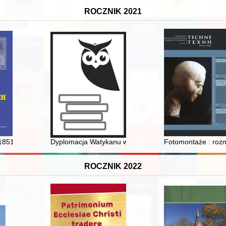
ROCZNIK 2021
ej Środkowego Nadodrza w latach 1945-1956
1851-1931) : legenda polskiego teatru
Dyplomacja Watykanu wobec klęski Drugiej Rzeczypospo
Fotomontaże : roz
ROCZNIK 2022