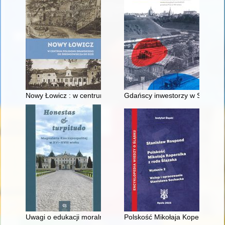
Nowy Łowicz : w centrum poligonu drawskiego od średniowiecz
Gdańscy inwestorzy w Sopocie :
Uwagi o edukacji moralnej synów szlacheckich w XVI-wiecznej 
Polskość Mikołaja Kopernika z 