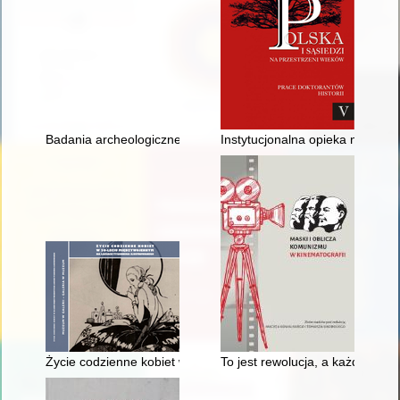
Badania archeologiczne obozowiska Gwardii Cesarskiej w m. Lu
Instytucjonalna opieka nad po
Życie codzienne kobiet w 20-leciu międzywojennym na łamach 
To jest rewolucja, a każda re