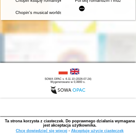
Chopin książę romantyków
Pol'skij romantizm i muzykal'naj
Chopin's musical worlds the 1840's
SOWA OPAC v. 6.11.10 (2026-07-24)
Wygenerowano w 0,4900 s.
Ta strona korzysta z ciasteczek. Do poprawnego działania wymagana
jest akceptacja użytkownika.
Chcę dowiedzieć się więcej
∙
Akceptuję użycie ciasteczek