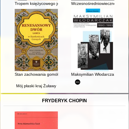
Tropem księżycowego jelenia : rzecz o Marianie Ośniałowskim
Wczesnośredniowieczne obiekty 
Stan zachowania gomółek szklanych odnalezionych w trakcie
Maksymilian Włodarczak 1890-19
Mój płaski kraj Żuławy
FRYDERYK CHOPIN