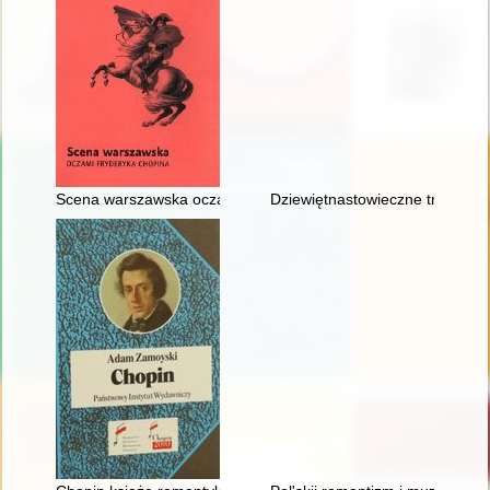
Scena warszawska oczami Fryderyka Chopina
Dziewiętnastowieczne transkryp