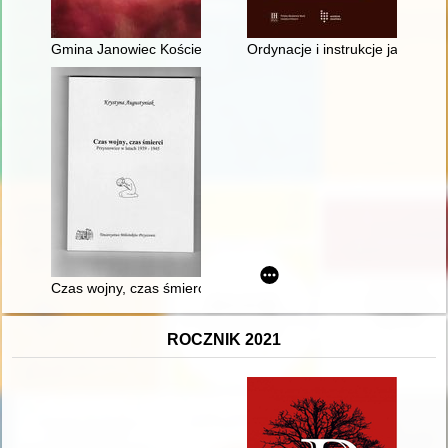
Gmina Janowiec Kościelny : zarys historii ochrony przeciwpo
Ordynacje i instrukcje jako źró
Czas wojny, czas śmierci : Przyszowice w latach 1939-1945
ROCZNIK 2021