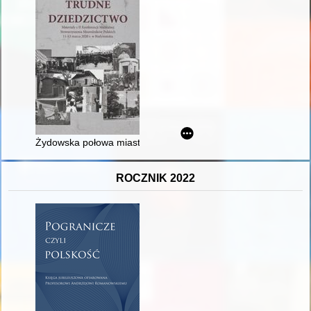
Żydowska połowa miasta : o trudnym dziedzictwie Zawichostu w
ROCZNIK 2022