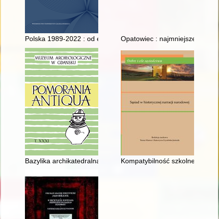
Polska 1989-2022 : od euforii do samotności...?
Opatowiec : najmniejsze miasto w
Bazylika archikatedralna Wniebowzięcia Najświętszej Maryi P
Kompatybilność szkolnej edukacj