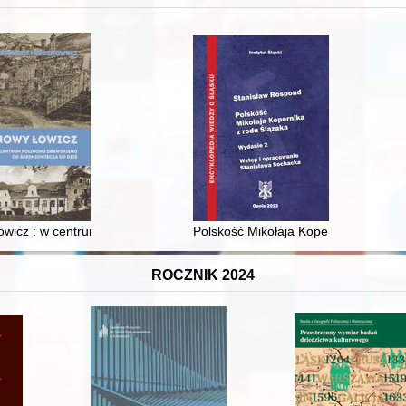
 i towarzyski lokalnego mieszczaństwa w 2. poł. XIX w
wicz : w centrum poligonu drawskiego od średniowiecza do dziś
Polskość Mikołaja Kopernika z rodu 
ROCZNIK 2024