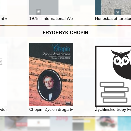
nrykowi Skorowskiemu
t większej całości : poezja Doroty Szatters wobec totalitaryzmów XX 
1975 - International Women's Year and the exhibitions 
Honestas et turpitu
FRYDERYK CHOPIN
a w Żelazowej Woli
deryka Chopina. T. 3 cz. 1,
Chopin. Życie i droga twórcza
Żychlińskie tropy 