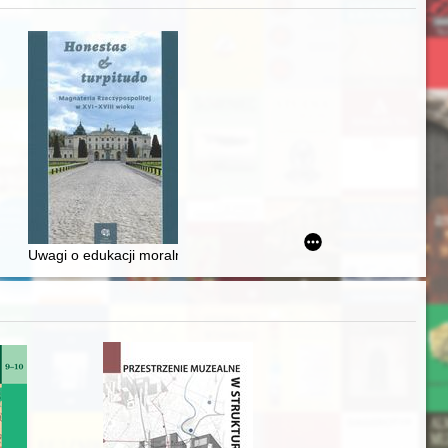
Ślązaka
Uwagi o edukacji moralnej synów szlacheckich w XVI-wiecznej Rze