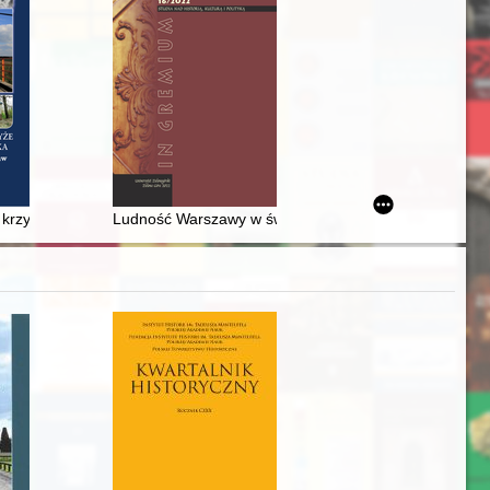
i krzyże w okolicach Przeworska : opowieści z rowerowych wypraw
Ludność Warszawy w świetle spisów podatkowych z I 