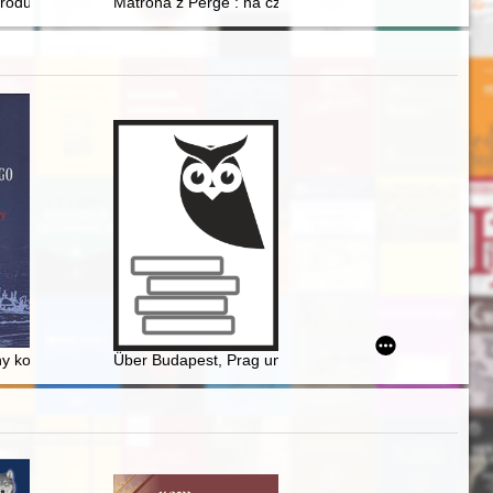
 rodu od 1153 roku
Matrona z Perge : na czele podwójnego klasztoru w K
o 1616 r. = The account of Bishop Szymon Rudnicki to Rome about the
skich
zny kontekst badań Synodu Zamojskiego
Über Budapest, Prag und Warschau in den Westen : d