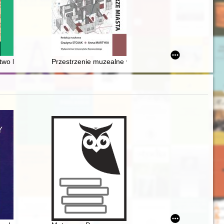
owanie Pomorza Gdańskiego przez Armię Czerwoną"
two kultury pasterskiej Beskidów Zachodnich : stan identyfikacji i do
Przestrzenie muzealne w strukturze miasta