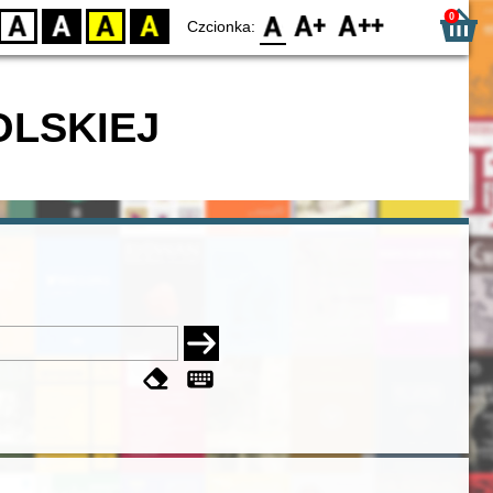
0
D
BW
YB
BY
F0
F1
F2
Czcionka:
OLSKIEJ