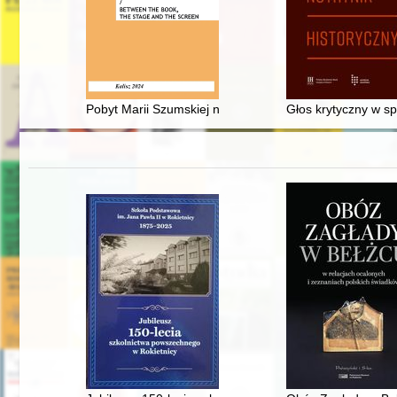
Pobyt Marii Szumskiej na pensji Heleny Semadeniowej 
Głos krytyczny w s