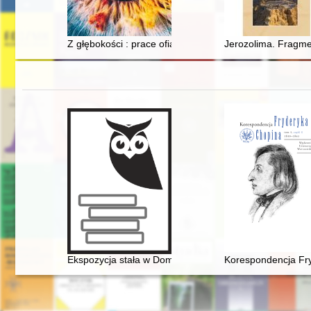
Z głębokości : prace ofiarowane ks. prof. dr. hab. He
Jerozolima. Fragmen
Ekspozycja stała w Domu Urodzenia Fryderyka Chopin
Korespondencja Fry