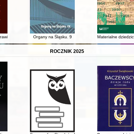
w Kaliszu
prawie książki Tomasza Glinieckiego "Gdańsk '45. Propaganda. Opan
Organy na Śląsku. 9
Materialne dziedzic
ROCZNIK 2025