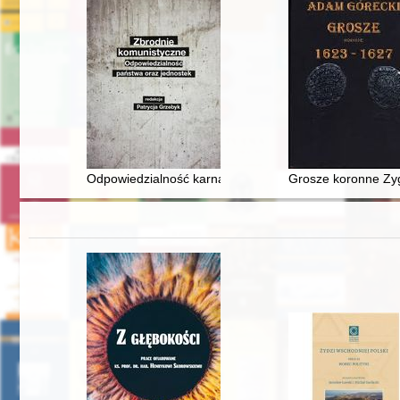
Odpowiedzialność karna Polskiej Zjednoczonej Partii R
Grosze koronne Zyg