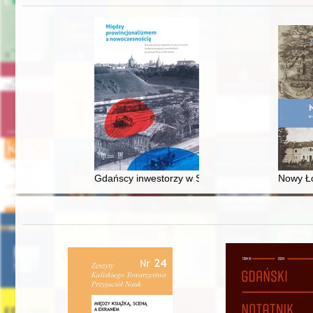
Gdańscy inwestorzy w Sopocie : prestiż finansowy
Nowy Ło