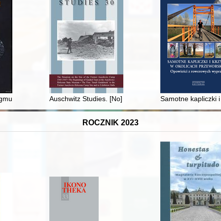
obotniczej (PZPR) za tzw. "zbrodnie komunistyczne"
munta III Wazy z lat 1623-1627
Auschwitz Studies. [No] 30 (2022)
Samotne kapliczki 
ROCZNIK 2023