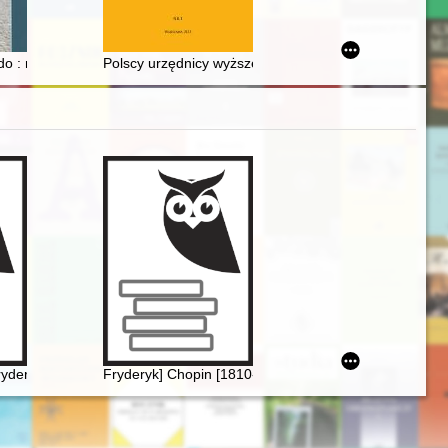
wieku
organised on this occasion in Warsaw : a case study on state feminism a
do : magnateria Rzeczypospolitej w XVI-XVIII wieku
Polscy urzędnicy wyższego szczebla w Bośni i Hercego
Fryderyka [Chopina]
Fryderyk] Chopin [1810-1849]. Życie i droga twórcza