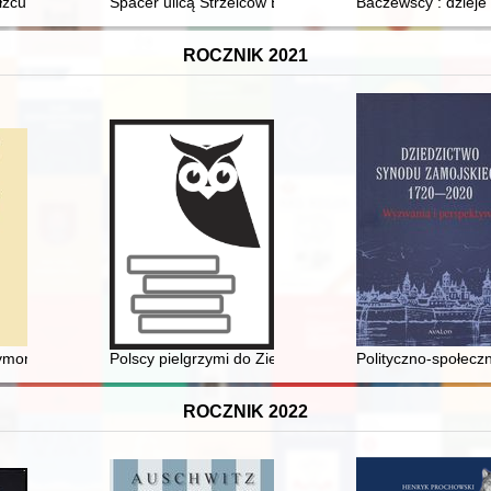
tnicy : Szkoła Podstawowa im. Jana Pawła II w Rokietnicy 1875-2025
żcu : w relacjach ocalonych i zeznaniach polskich świadków
Spacer ulicą Strzelców Bytomskich w Opolu
Baczewscy : dzieje
ROCZNIK 2021
ich artystów bydgoskich : (1878-1912)
ymona Rudnickiego do Rzymu o stanie diecezji warmińskiej z 20 luteg
Polscy pielgrzymi do Ziemi Świętej w czasach staropol
Polityczno-społec
ROCZNIK 2022