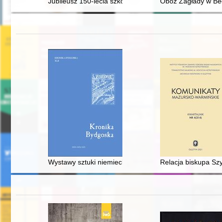
Jubileusz 150-lecia szkolnictwa powszechnego w Rokie
Obóz Zagłady w Beł
Wystawy sztuki niemieckich towarzystw oraz udział w n
Relacja biskupa Sz