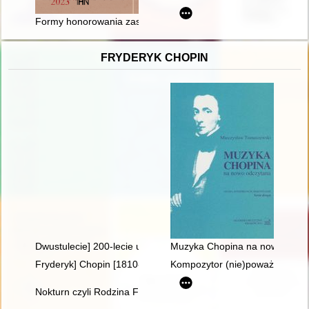
Formy honorowania zasłużonych historyków związanych z Instytu
FRYDERYK CHOPIN
Dwustulecie] 200-lecie urodzin Fryderyka Chopina
Muzyka Chopina na nowo odcz
Fryderyk] Chopin [1810-1849] i George Sand [1804-1876] miło
Kompozytor (nie)poważny. Poc
Nokturn czyli Rodzina Fryderyka Chopina i Warszawa w latach