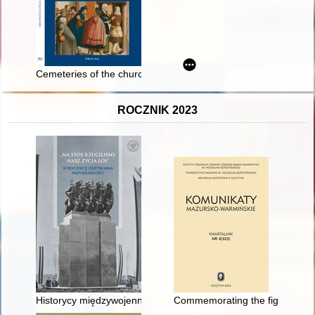
Cemeteries of the church of Our Lady in Summo in Ostrów Tumski
ROCZNIK 2023
Historycy międzywojenni wobec postulatu badań nad dziejami 
Commemorating the figure of Nic