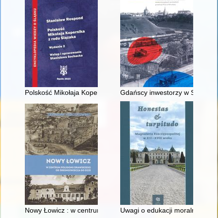
Polskość Mikołaja Kopernika z rodu Ślązaka
Gdańscy inwestorzy w Sopocie :
Nowy Łowicz : w centrum poligonu drawskiego od średniowiecz
Uwagi o edukacji moralnej synó