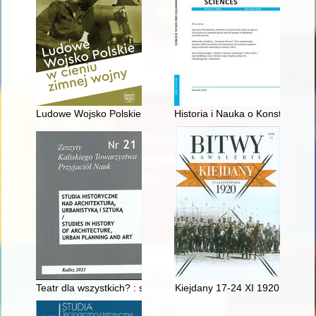
Ludowe Wojsko Polskie w cieniu zimnej wojny
Historia i Nauka o Konstytucji"
Teatr dla wszystkich? : spór o rolę teatru miejskiego na tle dy
Kiejdany 17-24 XI 1920