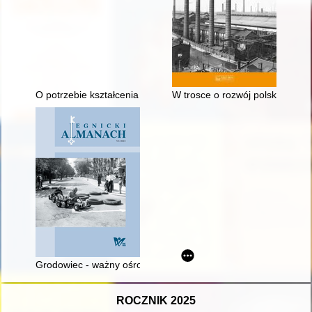
O potrzebie kształcenia technicznego w odbudowie niepodległe
W trosce o rozwój polskiego p
Grodowiec - ważny ośrodek pielgrzymkowy zagłębia miedziow
ROCZNIK 2025