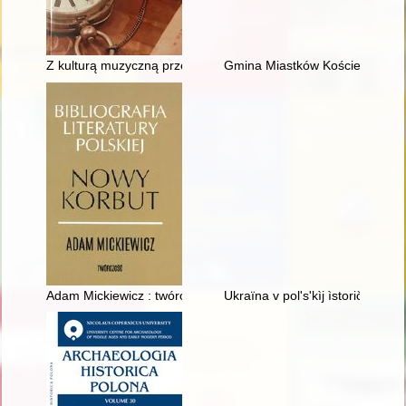
Z kulturą muzyczną przez życie : przez tę chwilę czas nasz był 
Gmina Miastków Kościelny
Adam Mickiewicz : twórczość. Vol. 1
Ukraïna v pol's'kìj ìstoričnìj p