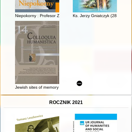
Niepokorny : Profesor Zbigniew Wójcik - patriota, strażnik pami
Ks. Jerzy Gniatczyk (28 III 195
Jewish sites of memory in Europe : local, national and transn
ROCZNIK 2021