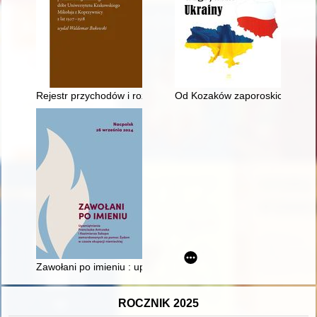
Rejestr przychodów i rozchodów prokuratora generalnego dóbr
Od Kozaków zaporoskich do Akcji 
Zawołani po imieniu : upamiętnienie Franciszka Antczaka i K
ROCZNIK 2025