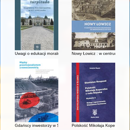
Uwagi o edukacji moralnej synów szlacheckich w XVI-wiecznej 
Nowy Łowicz : w centrum polig
Gdańscy inwestorzy w Sopocie : prestiż finansowy i towarzyski
Polskość Mikołaja Kopernika z 