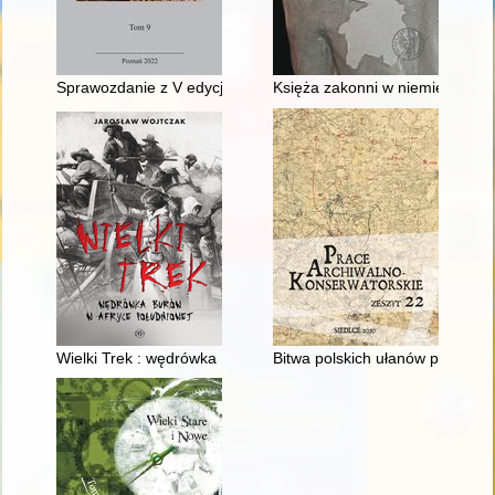
Sprawozdanie z V edycji Nagród dla archiwistów województwa
Księża zakonni w niemieckim o
Wielki Trek : wędrówka Burów w Afryce Południowej
Bitwa polskich ułanów pod Skrz