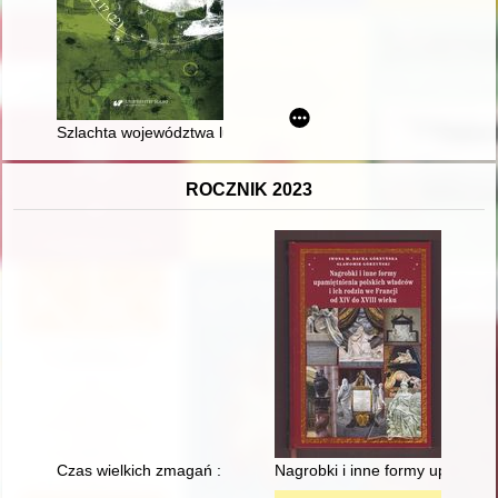
Szlachta województwa lubelskiego w schyłkowym okresie wojny
ROCZNIK 2023
Czas wielkich zmagań : ordynariat gorzowski w latach 1951-1
Nagrobki i inne formy upamiętni