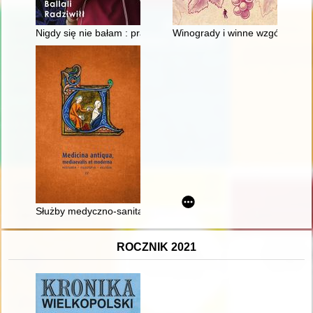
Nigdy się nie bałam : prawdziwa historia księżnej niezłomnej Bal
Winogrady i winne wzgórza : u
Służby medyczno-sanitarne w armiach Rzeczypospolitej w cza
ROCZNIK 2021