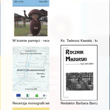
W krainie pamięci - recenzja]
Ks. Tadeusz Kawala : kapłan wie
Recenzja monografii wieloautorskiej: Piotra Kardysia, Krzysz
Redaktor Barbara Barczewska n