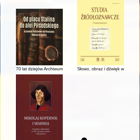
70 lat dziejów Archiwum Państwowego we Wrocławiu Oddział 
Słowo, obraz i dźwięk w "Gradua