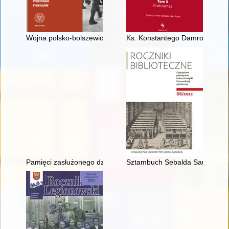
Wojna polsko-bolszewicka 1919-1921 : szkoła ponadpodstawowa
Ks. Konstantego Damrota opowie
Pamięci zasłużonego działacza emigracyjnego Józefa Stańcz
Sztambuch Sebalda Sauermanna :