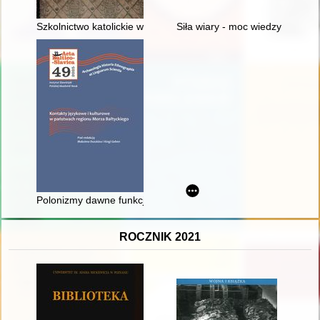
Szkolnictwo katolickie w (archi)diecezji wrocławskiej na przest
Siła wiary - moc wiedzy : amule
Polonizmy dawne funkcjonujące w rosyjskiej gwarze staroobr
ROCZNIK 2021