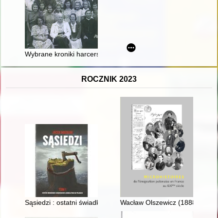
Wybrane kroniki harcerstwa legionowego z lat 1959-2018
ROCZNIK 2023
Sąsiedzi : ostatni świadkowie ukraińskiego ludobójstwa na Pola
Wacław Olszewicz (1888-1974) :