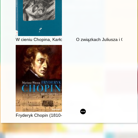
W cieniu Chopina, Karłowicza i Szymanowskiego : szkice i stu
O związkach Juliusza i Oskara
Fryderyk Chopin (1810-1849). Poeta fortepianu