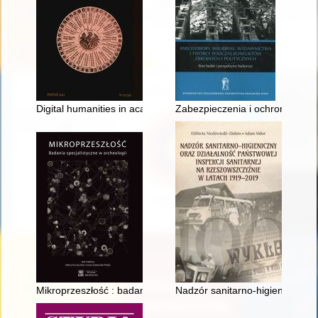
Digital humanities in academic library : creating narratives thr
Zabezpieczenia i ochrona bibl
Mikroprzeszłość : badania specjalistyczne w archeologii
Nadzór sanitarno-higieniczny o