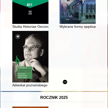
Studia Historiae Oeconomicae. Vol. 42, [z.] 1 (2024), Between
Wybrane formy spędzania wolnego
Adwokat poznańskiego czerwca 1956 : Stanisław Hejmowski 
ROCZNIK 2025