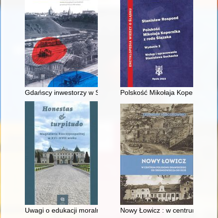
Gdańscy inwestorzy w Sopocie : prestiż finansowy i towarzyski
Polskość Mikołaja Kopernika z 
Uwagi o edukacji moralnej synów szlacheckich w XVI-wiecznej 
Nowy Łowicz : w centrum polig