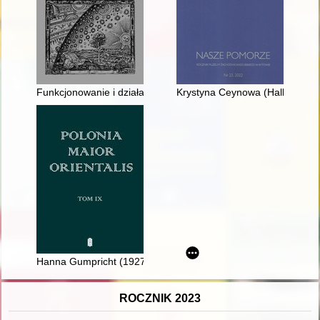
Funkcjonowanie i działalność Ministerstwa byłej Dzielnicy Pr
Krystyna Ceynowa (Hallmann) -
Hanna Gumpricht (1927-2016) - pedagożka, historyczka filozofi
ROCZNIK 2023