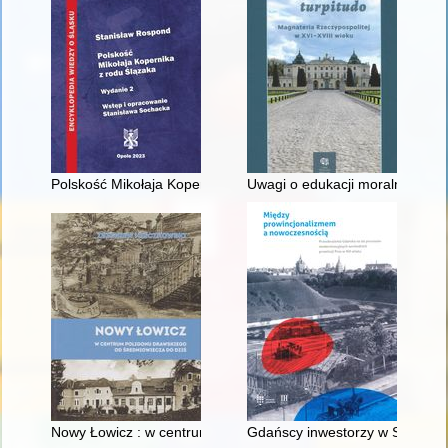
Polskość Mikołaja Kopernika z rodu Ślązaka
Uwagi o edukacji moralnej synó
Nowy Łowicz : w centrum poligonu drawskiego od średniowiecz
Gdańscy inwestorzy w Sopocie :