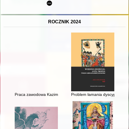
ROCZNIK 2024
Praca zawodowa Kazimierza Mayznera w Płocku w latach 191
Problem łamania dyscypliny w w