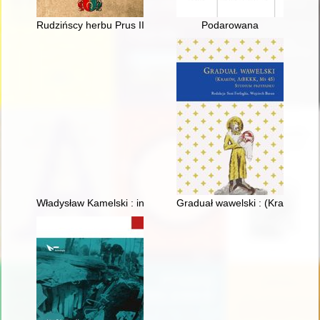
Rudzińscy herbu Prus III z ziemi ciechanowskiej w archiwaliach
Podarowana
Władysław Kamelski : inżynier, farmaceuta, społecznik, komend
Graduał wawelski : (Kraków, Ai