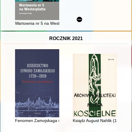
Wartownia nr 5 na Westerplatte : archeologia i źródła
ROCZNIK 2021
Fenomen Zamojskaga saboru 1720 g. : gìstaryâgrafìčnyâ kantr
Ksiądz August Nahlik (1812-187