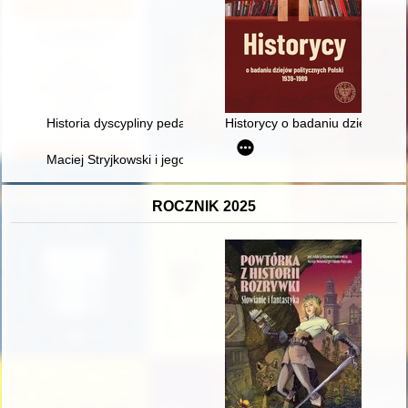
Historia dyscypliny pedagogiki na Uniwersytecie Poznańskim or
Historycy o badaniu dziejów pol
Maciej Stryjkowski i jego główne dzieła historyczne : renesan
ROCZNIK 2025