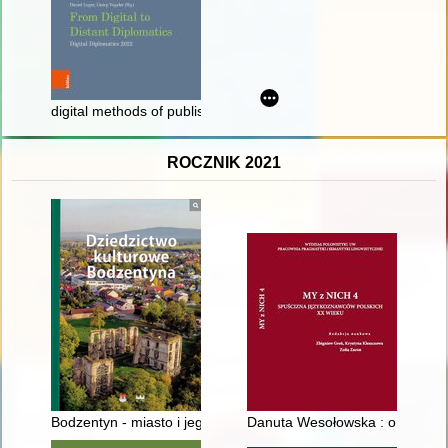
digital methods of publishing 15th century papal sources
ROCZNIK 2021
Bodzentyn - miasto i jego architektura w dziejach i w krajobraz
Danuta Wesołowska : o jasnej i 