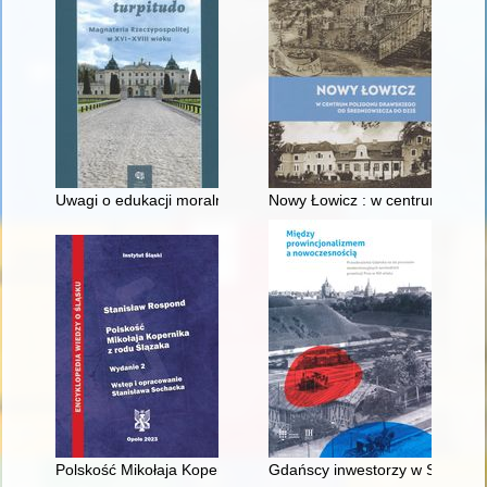
Uwagi o edukacji moralnej synów szlacheckich w XVI-wiecznej 
Nowy Łowicz : w centrum polig
Polskość Mikołaja Kopernika z rodu Ślązaka
Gdańscy inwestorzy w Sopocie :