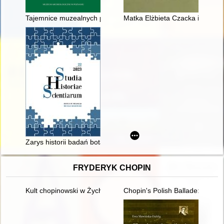
Tajemnice muzealnych półek : materiały z badań Seweryna Tymi
Matka Elżbieta Czacka i dzieło 
Zarys historii badań botanicznych i mykologicznych Babiej Gór
FRYDERYK CHOPIN
Kult chopinowski w Żychlinie
Chopin's Polish Ballade: Op. 38