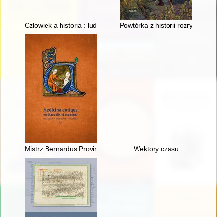
Człowiek a historia : ludzie i wydarzenia : praca zbiorowa. T. 11
Powtórka z historii rozrywki : Sł
Mistrz Bernardus Provincialis o afrodyzjakach, sposobach na 
Wektory czasu