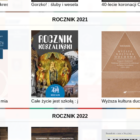
kich w ZSRS i na Bliskim Wschodzie (1941-1945) w świetle dokument
 kresy w sercu... : katalog wystawy
Gorzko! : śluby i wesela : 1975-1990 = Bitter! : weddi
40-lecie koronacji
ROCZNIK 2021
s, popular orientalist and religious magazines published in the 1930s
iast : koncepcje city diplomacy = Historical memory of cities : the con
Całe życie jest szkołą : jubileusz 75-lecia koszalińsk
Wyższa kultura duc
ROCZNIK 2022