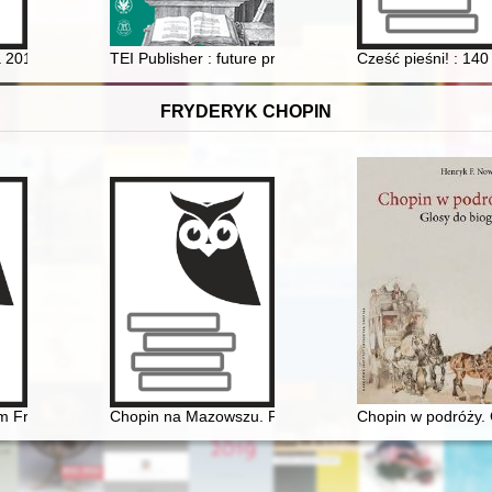
ka-Marszałek
a 2014-2022
TEI Publisher : future prospects of the web publicatio
Cześć pieśni! : 14
FRYDERYK CHOPIN
yzm Fryderyka Chopina
Chopin na Mazowszu. Przewodnik po miejscach histor
Chopin w podróży. G