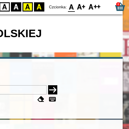
0
D
BW
YB
BY
F0
F1
F2
Czcionka:
OLSKIEJ