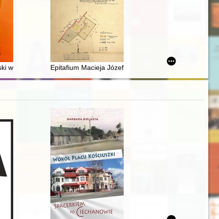
e filmów w Polsce Ludowej w latach 1944-1956", Wydawnictwo Uniwers
ją a nowoczesnością
ki w świetle swych listów pasterskich
Epitafium Macieja Józefa Radziwiłła (1842-1907) w kośc