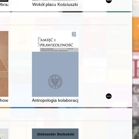
ów polskich
ngs : 1975-1990
 Obrazu Matki Bożej Płonkowskiej w Płonce Kościelnej
Wokół placu Kościuszki
cepts of city diplomacy
iego "Ekonoma" (1945-2020)
howa" : program i działalność Polskiego Towarzystwa Teozoficznego 
Antropologia kolaboracji