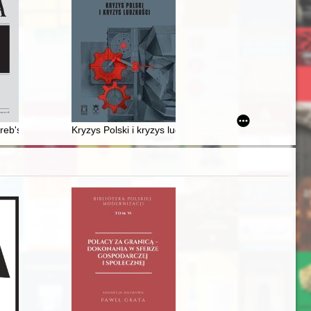
w powiecie cieszyńskim
 (1923-1939)
" : edukacja w warszawskim kolegium teatynów (1737-1785)
reb's concert life between the wars : (as exemplified by the Croatian Mu
Kryzys Polski i kryzys ludzkości : wybór pism