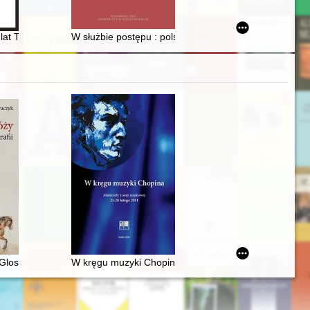
n of the Corpus of Ioannes Dantiscus’ Texts & Correspondence
0 lat Towarzystwa Śpiewu Halka Chóru Męskiego w Bydgoszczy
W służbie postępu : polscy inżynierowie na emigracji p
ycznych i współczesnych
losy do biografii
W kręgu muzyki Chopina. Materiały z sesji naukowej 2