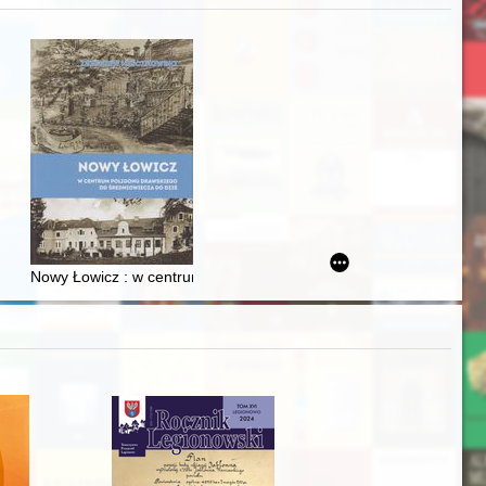
zczaństwa w 2. poł. XIX w
acheckich w XVI-wiecznej Rzeczypospolitej
Nowy Łowicz : w centrum poligonu drawskiego od średniowiecza d