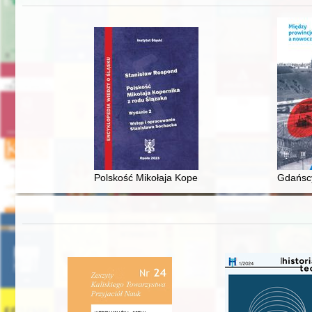
Polskość Mikołaja Kopernika z rodu Ślązaka
Gdańscy