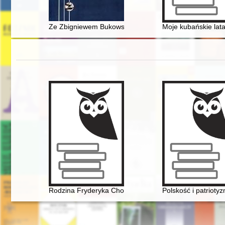
Ze Zbigniewem Bukowskim rozmawia Hanna Kowalews
Moje kubańskie lat
Rodzina Fryderyka Chopina na przełomie XVIII i XIX w
Polskość i patriot