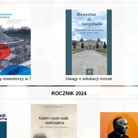
 inwestorzy w Sopocie : prestiż finansowy i towarzyski lokalnego mies
Uwagi o edukacji moralnej synów szl
ROCZNIK 2024