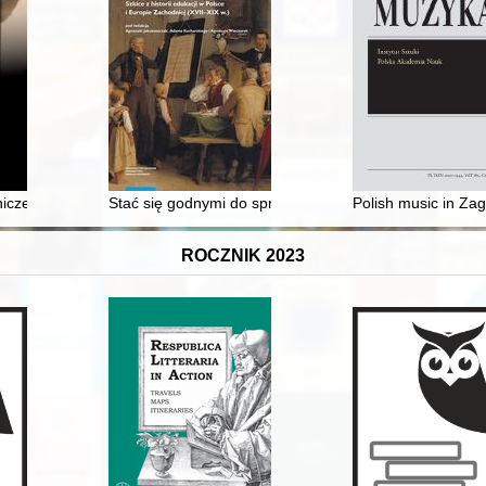
ewicza z dnia 12 maja 1962 roku w sprawie utworzenia miasta Wisła 
niczego i Wydziału Rolniczego Uniwersytetu Stefana Batorego w Wilnie
Stać się godnymi do sprawowania w ojczyźnie urzędów
Polish music in Zag
ROCZNIK 2023