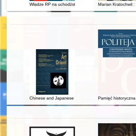
Władze RP na uchodźstwie wobec Żydów obywateli pols
Marian Kratochwil :
Chinese and Japanese characters in selected Polish mas
Pamięć historyczna m