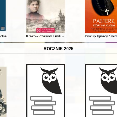
s Scientiarum Litterarum Calisiensis
ondrad Klejsa, Jarosław Grzechowiak, Ewa Gębicka, "Rozpowszechniani
Kraków czasów Emilii - matki papieża : między tradyc
Biskup Ignacy Świrs
ROCZNIK 2025