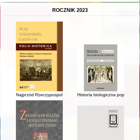
ROCZNIK 2023
Najprzód Rzeczypospolitej, po wtóre Kościołowi" : rzecz o trzec
Historia biologiczna populacji