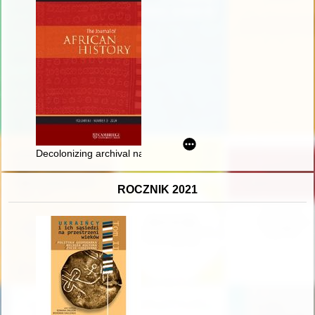
Decolonizing archival narratives : exploring digital bias in the 
ROCZNIK 2021