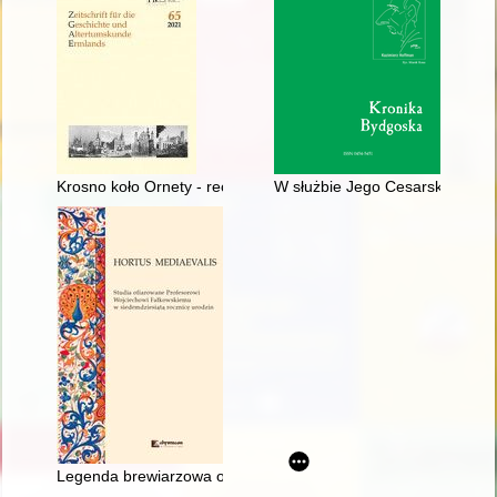
Krosno koło Ornety - recenzja]
W służbie Jego Cesarskiej Mośc
Legenda brewiarzowa o św. Wojciechu "Beatus Adalbertus patr