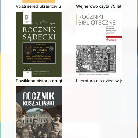
Vtrati sered ukraïncìv u najbìlʹš "garâčih točkah" polʹsko-ukraï
Wejherowo czyta 75 lat : zarys h
Powikłana historia drugiego tomu "Rocznika Sądeckiego"
Literatura dla dzieci w języku ka