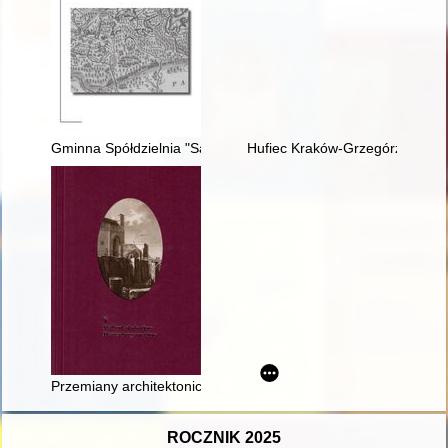
Gminna Spółdzielnia "Samopomoc Chłopska" w Szczytnie 1945
Hufiec Kraków-Grzegórzki w la
Przemiany architektoniczne zamku malborskiego w latach 177
ROCZNIK 2025