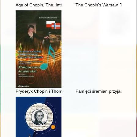
Age of Chopin, The. Interdisciplinary inquiries
The Chopin's Warsaw. The Chop
Fryderyk Chopin i Thomas Dyke Acland Tellefsen. Polsko-norw
Pamięci śremian przyjaciół Fry