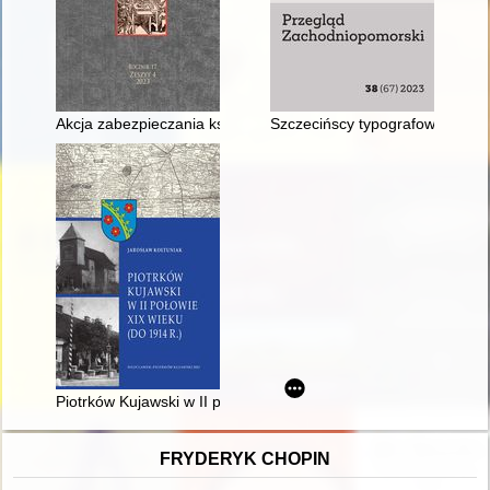
Akcja zabezpieczania księgozbiorów i bibliotek w latach 1944
Szczecińscy typografowie szkoln
Piotrków Kujawski w II połowie XIX wieku (do 1914 r.)
FRYDERYK CHOPIN