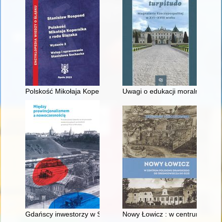
Polskość Mikołaja Kopernika z rodu Ślązaka
Uwagi o edukacji moralnej synó
Gdańscy inwestorzy w Sopocie : prestiż finansowy i towarzyski
Nowy Łowicz : w centrum polig