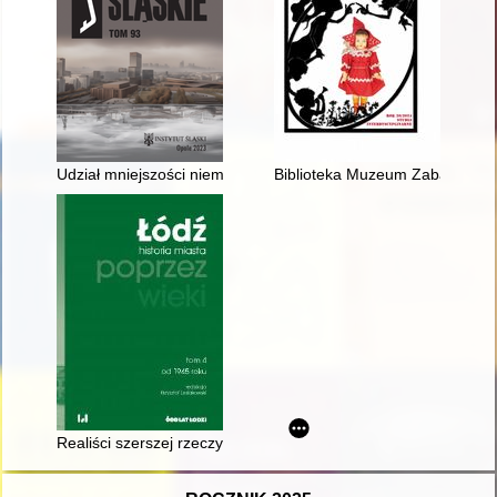
Udział mniejszości niemieckiej w wyborach w III RP, ze szcz
Biblioteka Muzeum Zabawek i Za
Realiści szerszej rzeczywistości : przestrzenie łódzkich „dysyd