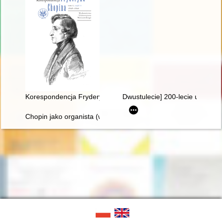
Korespondencja Fryderyka Chopina. T. 3 cz. 3,
Dwustulecie] 200-lecie urodzin
Chopin jako organista (w 150. rocznicę śmierci)