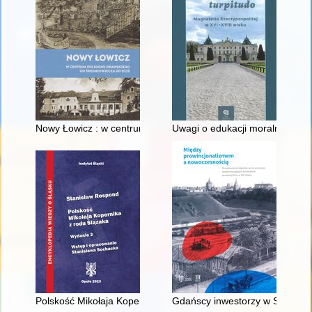
Nowy Łowicz : w centrum poligonu drawskiego od średniowiecz
Uwagi o edukacji moralnej synó
Polskość Mikołaja Kopernika z rodu Ślązaka
Gdańscy inwestorzy w Sopocie :