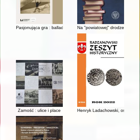
Pasjonująca gra : ballada o szachiście i inne "ciekawe pios
Na "powiatowej" drodze do stali
Zamość : ulice i place
Henryk Ladachowski, ostatni b