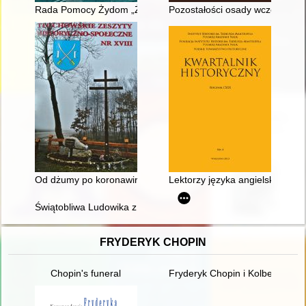
Rada Pomocy Żydom „Żegota” w strukturach Polskiego Pańs
Pozostałości osady wczesnośredn
Od dżumy po koronawirus SARS-CoV-2
Lektorzy języka angielskiego w 
Świątobliwa Ludowika z Kęt
FRYDERYK CHOPIN
Chopin's funeral
Fryderyk Chopin i Kolbergowie.