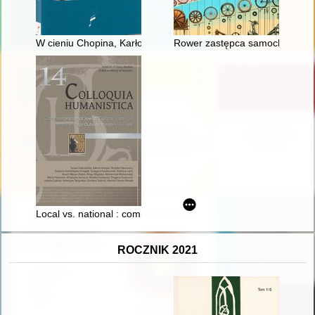
W cieniu Chopina, Karłowicza i Szymanowskiego : szkice i stu
Rower zastępca samochodu
Local vs. national : commemorative practices of Jewish cultura
ROCZNIK 2021