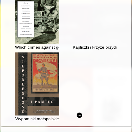
Which crimes against good manners and morality were the inhab
Kapliczki i krzyże przydrożne w
Wypominki małopolskie