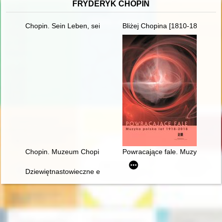
FRYDERYK CHOPIN
Chopin. Sein Leben, sein Werk, seine Zeit
Bliżej Chopina [1810-1849]
Chopin. Muzeum Chopina. Chopin Museum
Powracające fale. Muzyka pols
Dziewiętnastowieczne edycje dzieł Fryderyka Chopina jako aspek