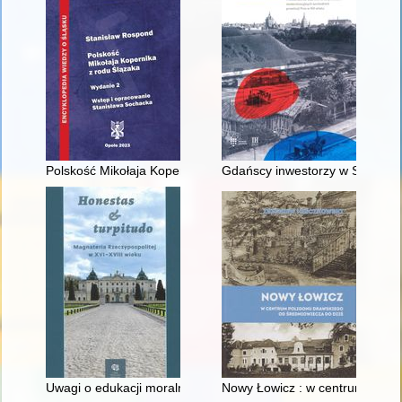
Polskość Mikołaja Kopernika z rodu Ślązaka
Gdańscy inwestorzy w Sopocie :
Uwagi o edukacji moralnej synów szlacheckich w XVI-wiecznej 
Nowy Łowicz : w centrum polig