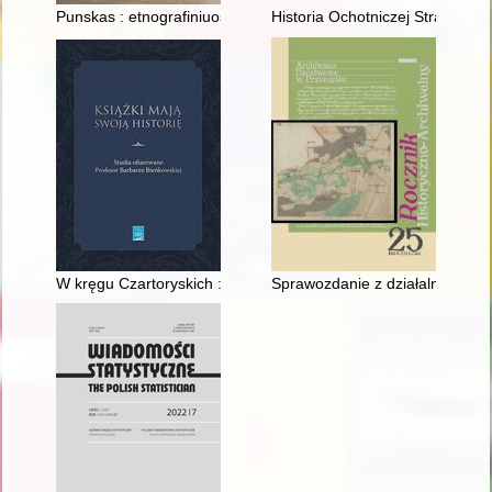
Punskas : etnografiniuose pasakojimuose ir žmonių prisimini
Historia Ochotniczej Straży Po
W kręgu Czartoryskich : biblioteka Stanisława Ciesielskiego 
Sprawozdanie z działalności A