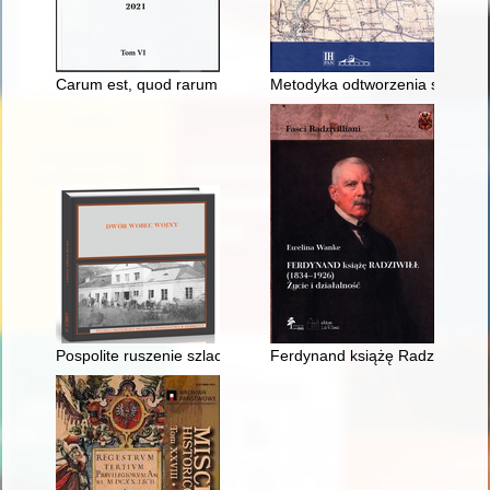
Carum est, quod rarum est" : pierwsza kaplica służebniczek w 
Metodyka odtworzenia sieci osad
Pospolite ruszenie szlachty polskiej w 1806/1807 r. na przy
Ferdynand książę Radziwiłł (183