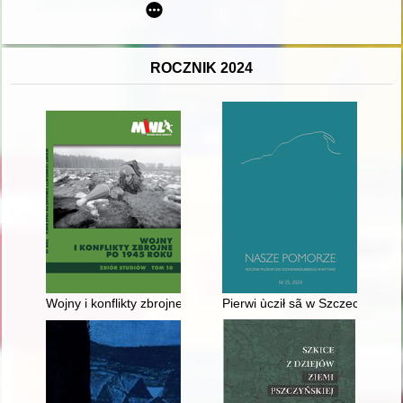
ROCZNIK 2024
Wojny i konflikty zbrojne po 1945 roku : zbiór studiów. T. 10
Pierwi ùcził sã w Szczecënie, 