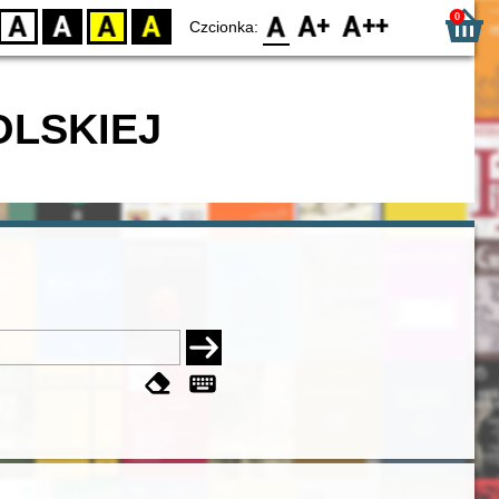
0
D
BW
YB
BY
F0
F1
F2
Czcionka:
OLSKIEJ