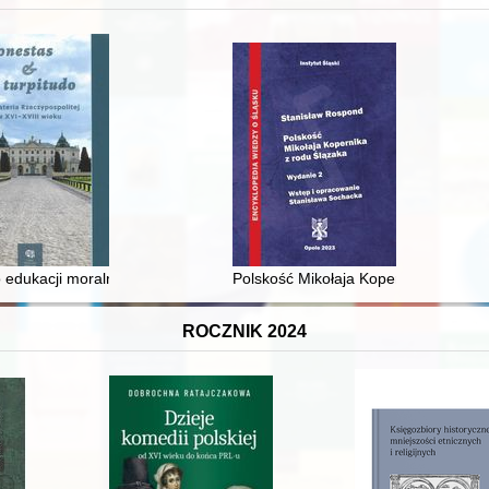
 średniowiecza do dziś
 edukacji moralnej synów szlacheckich w XVI-wiecznej Rzeczypospolite
Polskość Mikołaja Kopernika z rodu 
ROCZNIK 2024