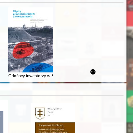
j
Ślązaka
Gdańscy inwestorzy w Sopocie : prestiż finansowy i towarzyski lo