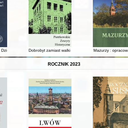
tywa nowoczesności : między eksperymentem a marzeniem
ziejopisów - II Katolicki Tydzień Historyczny w Rzeszowie
Dobrobyt zamiast walki klas : Wielki Kryzys i wizja soc
Mazurzy : opracow
ROCZNIK 2023