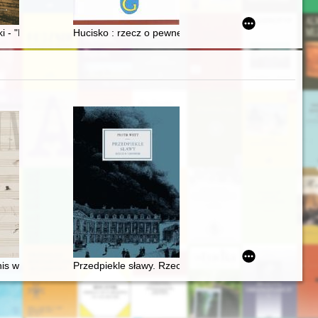
022) = Free time and activities undertaken by university of third age
 akademickim 2021/2022
cowników w Rzeczypospolitej Polskiej (1920-1939): studium prozop
 - "Ryś" spod Monte Cassino
Hucisko : rzecz o pewnej wsi
1-28 lutego 2011 roku
is work and its resonance
Przedpiekle sławy. Rzecz o Chopinie