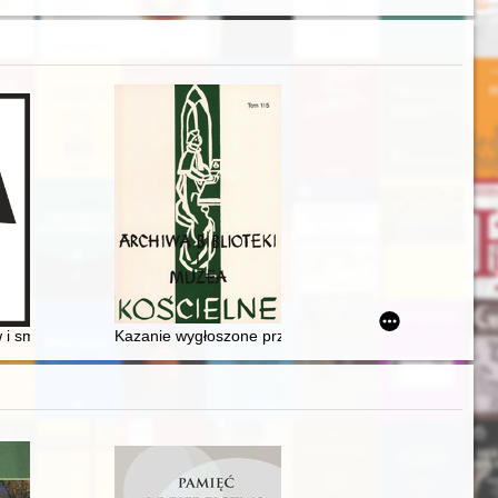
 świata młodszego okresu przedrzymskiego w 100 lat po Die ostgermanis
w i smartfonów : od zabawek tradycyjnych do gadżetów kultury popularn
Kazanie wygłoszone przez księdza Wincentego Łańcuc