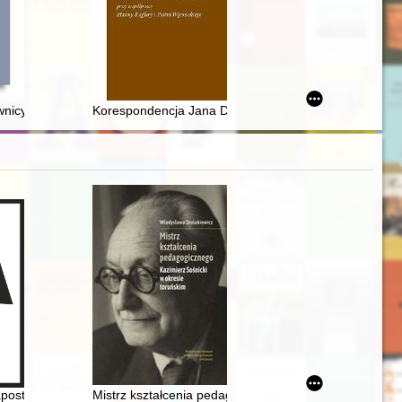
. 2
wnicy ksiąg w XVII-XVIII wieku
Korespondencja Jana Długosza
ła II do Polski, czerwiec 1983
apostoł Maryi : (materiały z sympozjów w Elblągu i Zamościu)
Mistrz kształcenia pedagogicznego : Kazimierz Sośnick