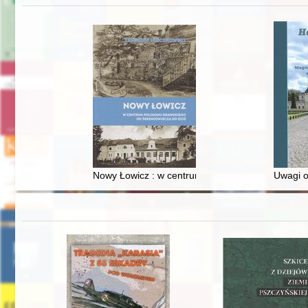
Nowy Łowicz : w centrum poligonu drawskiego od
Uwagi o