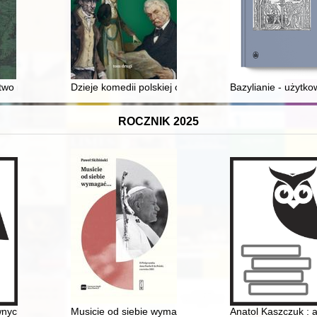
ctwo mniejszościowe w Mikołowie
Dzieje komedii polskiej od XVI wieku do końca PRL-u. T
Bazylianie - użytko
ROCZNIK 2025
ych lat księdza emeryta rodem z Filkówki w Barwałdzie Średnim
Musicie od siebie wymagać... : II pielgrzymka Jana Paw
Anatol Kaszczuk : 