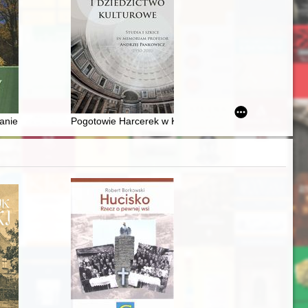
jalizmu w publicystyce Daniela Grossa = Welfare instead of a class strug
anie
Pogotowie Harcerek w Krakowie - zagadnienie węzłow