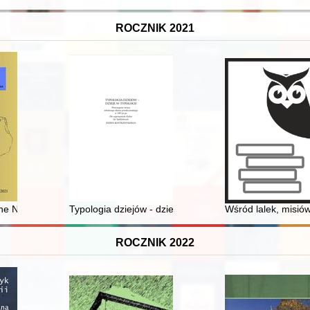
ROCZNIK 2021
ce z Popowem w świetle źródeł polskich i niemieckich
the NKVD in the Prisoner-of-War Camp at Kozelsk
Typologia dziejów - dzieje w typologii : postrzeganie
Wśród lalek, misió
ROCZNIK 2022