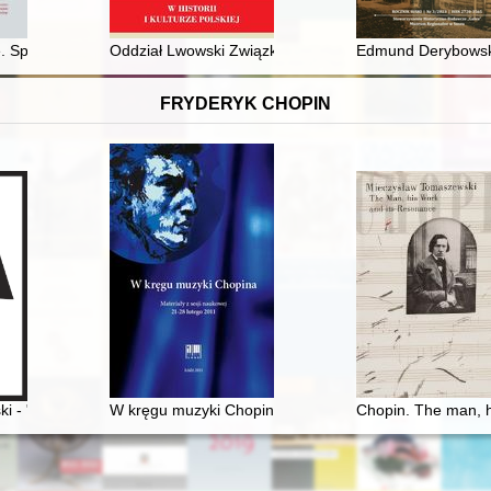
aczy uniwersytetów trzeciego wieku na terenie Warmii i Mazur (1995-2
. Spotkania naukowe" : sprawozdanie z posiedzeń naukowych w roku
Oddział Lwowski Związku Zawodowego Farmaceutów Pra
Edmund Derybowski
FRYDERYK CHOPIN
i - "opolanin z wyboru" o Fryderyku Chopinie
W kręgu muzyki Chopina. Materiały z sesji naukowej 2
Chopin. The man, h