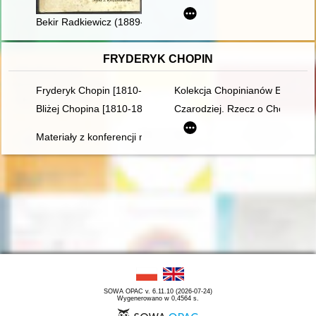
Bekir Radkiewicz (1889-1987) i jego żona Chanifa z domu Ja
FRYDERYK CHOPIN
Fryderyk Chopin [1810-1849]
Kolekcja Chopinianów Edourda
Bliżej Chopina [1810-1849]
Czarodziej. Rzecz o Chopinie [
Materiały z konferencji naukowej "Twórczość naukowa i muzyc
SOWA OPAC v. 6.11.10 (2026-07-24)
Wygenerowano w 0,4564 s.