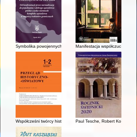
Symbolika powojennych uregulowań granicy polsko-niemieckiej
Manifestacja współczucia wobe
Współcześni twórcy historii wychowania : z badań nad histori
Paul Tesche, Robert Kollibay i 