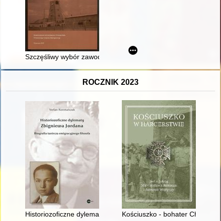
Szczęśliwy wybór zawodu
ROCZNIK 2023
Historiozoficzne dylematy Zbigniewa Jordana : biografia twórc
Kościuszko - bohater Chorągwi