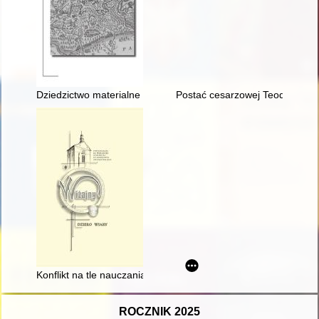
Dziedzictwo materialne i niematerialne ludności mazurskiej 
Postać cesarzowej Teodory w źró
Konflikt na tle nauczania religii w okresie międzywojennym na p
ROCZNIK 2025