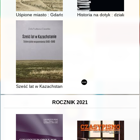
Uśpione miasto : Gdańsk i jego architektura w latach 1793-18
Historia na dotyk : działalnoś
Sześć lat w Kazachstanie : syberyjskie wspomnienia 1940-194
ROCZNIK 2021