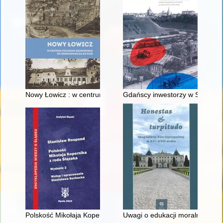
Nowy Łowicz : w centrum poligonu drawskiego od średniowiecz
Gdańscy inwestorzy w Sopocie :
Polskość Mikołaja Kopernika z rodu Ślązaka
Uwagi o edukacji moralnej synó