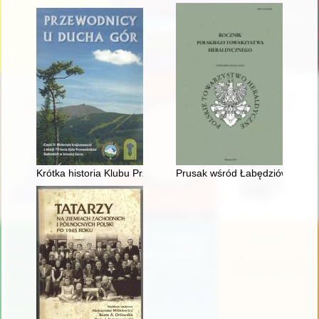
Krótka historia Klubu Przewodników im. Księcia Bolka I w Kam
Prusak wśród Łabędziów : o życ