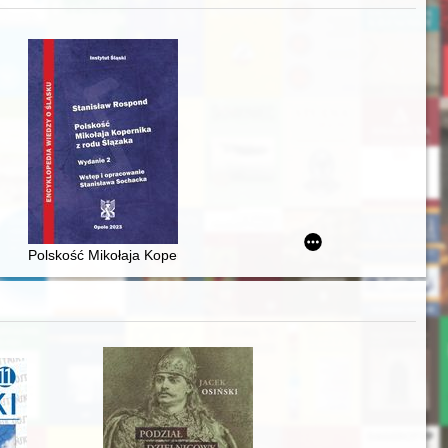
iż finansowy i towarzyski lokalnego mieszczaństwa w 2. poł. XIX w
Polskość Mikołaja Kopernika z rodu Ślązaka