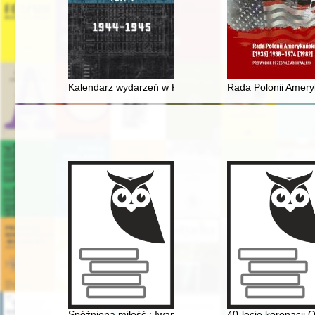
Kalendarz wydarzeń w KL Auschwitz. T. 4,
Rada Polonii Amery
Spóźniona miłość : Iwan Mazepa i Motria Koczubej w świ
40-lecie koronacji 