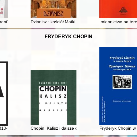
ent" islamistyczny Hasana at-Turabiego = Hassan al-Turabi's Sudanese
Dzianisz : kościół Matki Bożej Częstochowskiej
Imiennictwo na ter
FRYDERYK CHOPIN
810-1849]
Chopin, Kalisz i dalsze okolice
Fryderyk Chopin w 