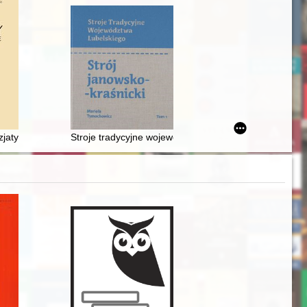
"gimnazjum" in Borshchiv 1909-1914
 wileńskiej" Witolda Hulewicza
listyczne w Lelewelowskim archiwum Uniwersytetu Wileńskiego
zjatyckiej w Prusach Wschodnich w XIX w. = Asiatic Cholera Pandemic i
Stroje tradycyjne województwa lubelskiego. T. 1,