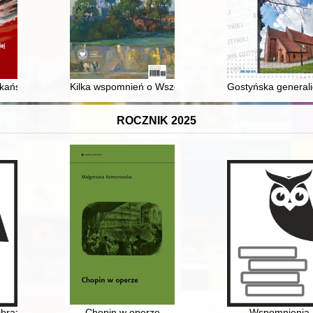
kańskiej (1936) 1938 - 1974 (1982) : przewodnik po zespole archiwal
Kilka wspomnień o Wszechnicy Górnośląskiej
Gostyńska generali
ROCZNIK 2025
etle świadectw historyczych = Belated love : Ivan Mazepa and Motria Ko
Obrazu Matki Bożej Płonkowskiej w Płonce Kościelnej
Chopin w operze
Wspomnienia