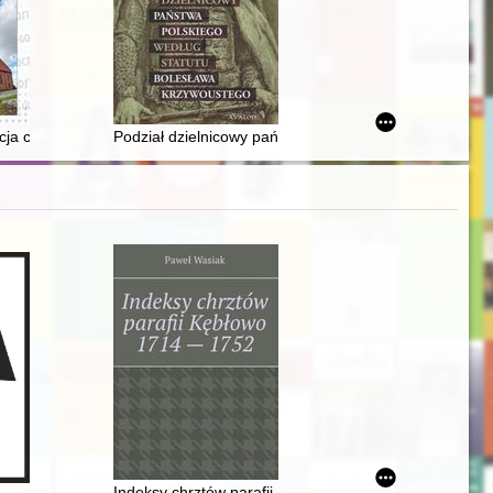
nym
cja czasów PRL. Cz. 1
Podział dzielnicowy państwa polskiego według statut
chubey in the light of historical evidence
Indeksy chrztów parafii Kębłowo 1714-1752