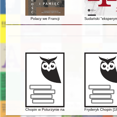
Polacy we Francji
Sudański "eksperym
Chopin w Poturzynie na Ziemi Zamojskiej
Fryderyk Chopin [1