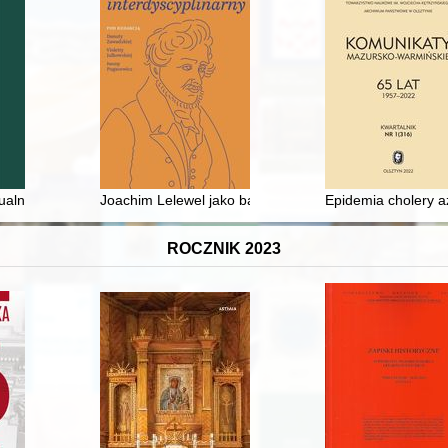
zowie 1909-1914 = A school on the outskirts of Galicia : the private 
stualna gra : nawiązania do "Zimy miejskiej" Adama Mickiewicza w "Zimie
Joachim Lelewel jako badacz Orientu : źródła orienta
Epidemia cholery a
ROCZNIK 2023