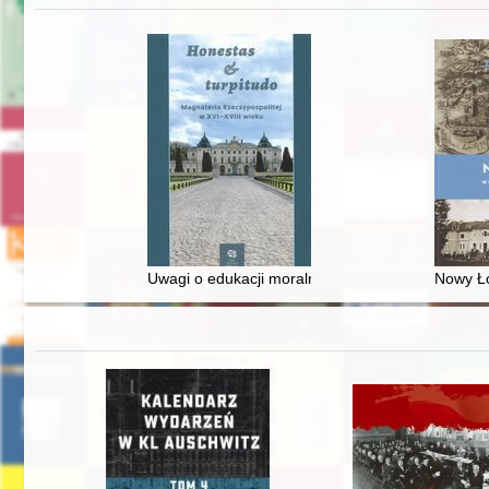
Uwagi o edukacji moralnej synów szlacheckich w 
Nowy Ło