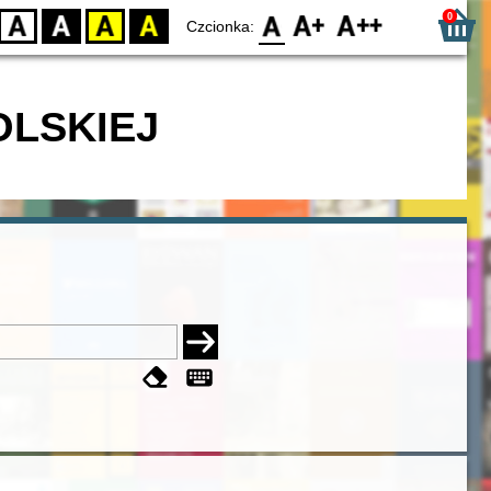
0
D
BW
YB
BY
F0
F1
F2
Czcionka:
OLSKIEJ