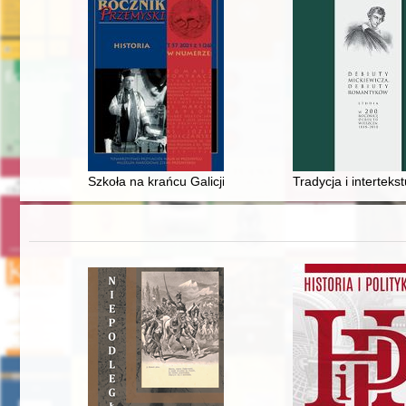
Szkoła na krańcu Galicji : gimnazjum prywatne w Borszc
Tradycja i intertek