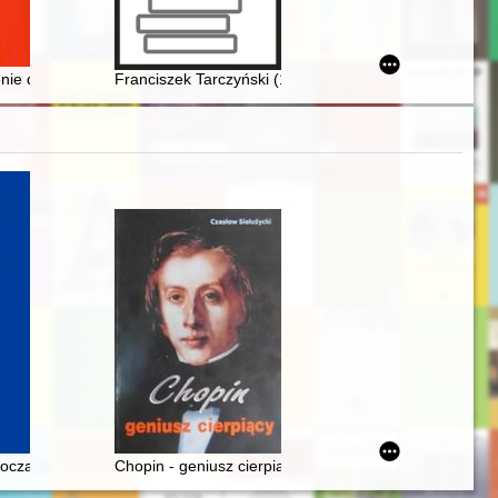
 islamist "experiment"
enie dzielnic Torunia - Mokrego i Bydgoszczy - Szwederowa w latach 1
Franciszek Tarczyński (1833-1900) jako malarz i fotog
oczach Rosjan. Antologia. Friderik źopen glazami Rossiân. Antologiâ
Chopin - geniusz cierpiący