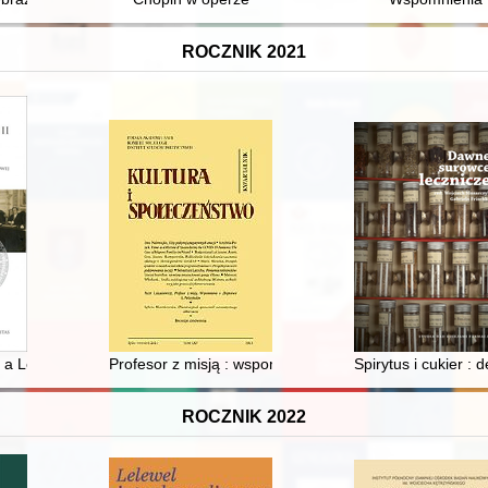
ROCZNIK 2021
 życia i działalności oświatowej Aleksandra K. Patkowskiego (1890-194
 a Leninem : państwowość rosyjska i jej koncepcje w czasie rewolucji l
Profesor z misją : wspomnienie o Zbigniewie A. Pełczy
Spirytus i cukier 
ROCZNIK 2022