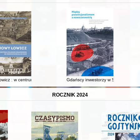
XVI-wiecznej Rzeczypospolitej
wicz : w centrum poligonu drawskiego od średniowiecza do dziś
Gdańscy inwestorzy w Sopocie : prest
ROCZNIK 2024