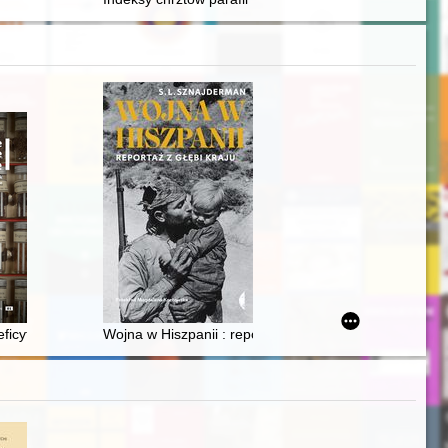
2) : przyczynek do badań = Sources related to the life and education
utowej 1917 roku
ńskim
: deficytowe surowce przemysłu chemiczno-farmaceutycznego na Kuja
Wojna w Hiszpanii : reportaż z głębi kraju