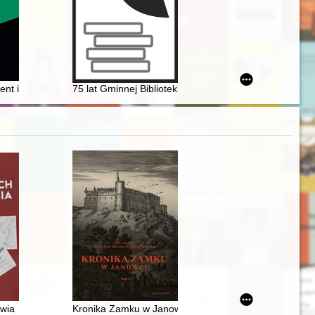
aganos" of Orosius : the history of the reception and reinterpretation o
oru w Ostrowcu
t in polish industry (1945-1956)
75 lat Gminnej Biblioteki Publicznej w Żołyni (1949-20
m
awia
Kronika Zamku w Janowcu. T. 1