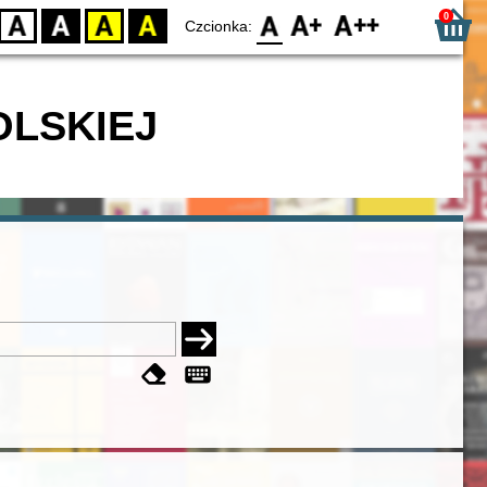
0
D
BW
YB
BY
F0
F1
F2
Czcionka:
OLSKIEJ