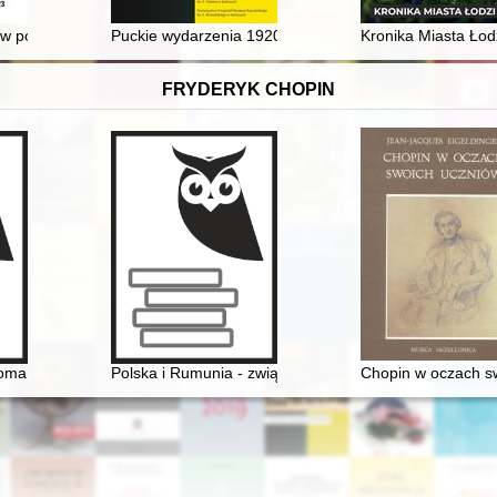
skich autorstwa Józefa Muczkowskiego z 1830 roku
 w polskich szkołach ludowych Galicji w latach 1774-1873
Puckie wydarzenia 1920 roku z perspektywy 2022 rok
Kronika Miasta Łodz
FRYDERYK CHOPIN
hopina. Aspekty historyczne, teoretyczne i estetyczne
antyzmowi i dalej... Autorzy, dzieła, czytelnicy. Cz. 2
Polska i Rumunia - związki historyczne i kulturowe - pr
Chopin w oczach s