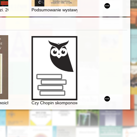
u
i. 2023, nr 2,
Podsumowanie wystawy czasowej "Poszły wici po zaści
zeszłość i dzień dzisiejszy. Materiały z sympozjum
woich uczniów
Czy Chopin skomponował etiudę rewolucyjną?