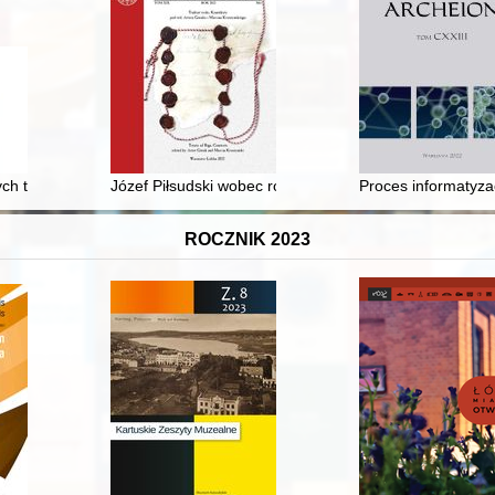
h tendencjach kina polskiego lat 80
Józef Piłsudski wobec rokowań ryskich
Proces informatyza
ROCZNIK 2023