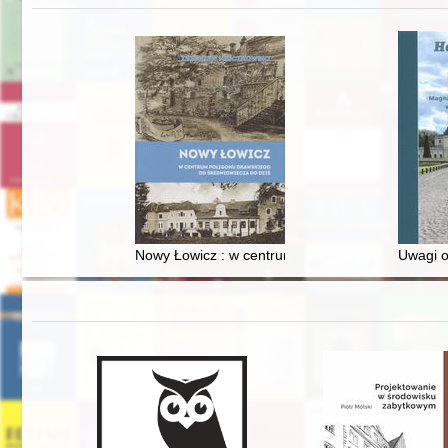
Nowy Łowicz : w centrum poligonu drawskiego od
Uwagi o