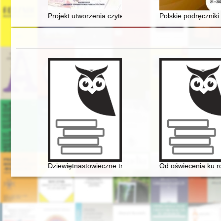
Projekt utworzenia czytelni dla uczniów liceów krakow
Polskie podręczniki
Dziewiętnastowieczne transkrypcje utworów Fryderyka C
Od oświecenia ku rom