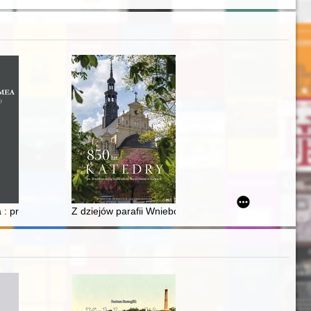
atach 1482-1493 - recenzja]
ea : prace wybrane z lat 1981-2020
Z dziejów parafii Wniebowzięcia Najświętszej Maryi 