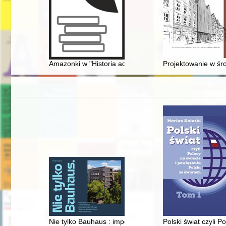
Amazonki w "Historia adversus paganos" Orozjusza : dziej
Projektowanie w ś
Nie tylko Bauhaus : imperatyw modernizmu w architek
Polski świat czyli P