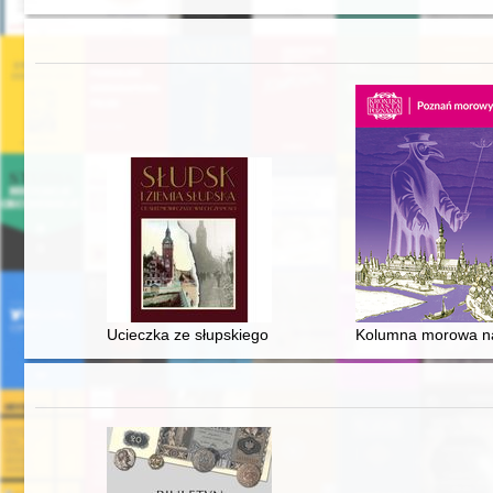
Ucieczka ze słupskiego więzienia z 17 na 18 grudnia 1946
Kolumna morowa na