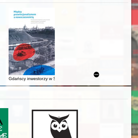
j
Ślązaka
Gdańscy inwestorzy w Sopocie : prestiż finansowy i towarzyski lo