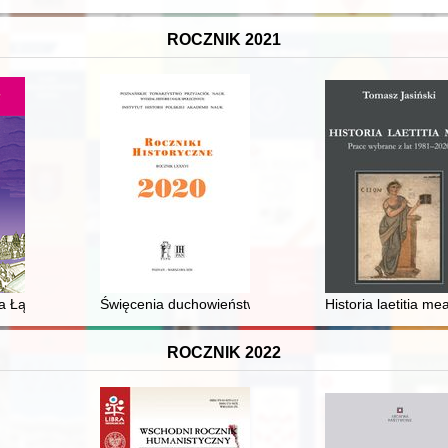
ROCZNIK 2021
 r.: fakty i mity
 Łąkach Bernardyńskich
Święcenia duchowieństwa w diecezji gnieźnieńskiej w l
Historia laetitia m
ROCZNIK 2022