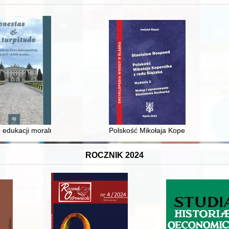
 średniowiecza do dziś
 edukacji moralnej synów szlacheckich w XVI-wiecznej Rzeczypospolite
Polskość Mikołaja Kopernika z rodu 
ROCZNIK 2024