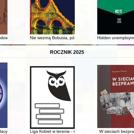
e recepcji i reinterpretacji mitu = Amazons in the "Historia adversus p
rodowisku zabytkowym
Nie wezmą Bobusia, póki żyjemy!" : Żydowski ruch op
Hidden unemploymen
ROCZNIK 2025
turze przemysłowej Górnego Śląska w dwudziestoleciu międzywojenny
olacy na świecie i powiązania Polski ze światem. T. 1
Liga Kobiet w terenie - recenzja]
W sieciach bezpr