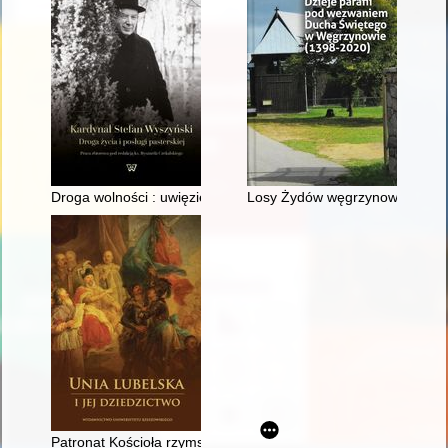
Droga wolności : uwięzienie : Jasnogórskie Śluby Narodu : Wi
Losy Żydów węgrzynowskich pod
Patronat Kościoła rzymskokatolickiego nad cerkwiami unickimi