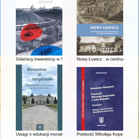
Gdańscy inwestorzy w Sopocie : prestiż finansowy i towarzyski
Nowy Łowicz : w centrum polig
Uwagi o edukacji moralnej synów szlacheckich w XVI-wiecznej 
Polskość Mikołaja Kopernika z 