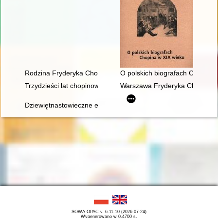
Rodzina Fryderyka Chopina na przełomie XVIII i XIX w
O polskich biografach Chopina 
Trzydzieści lat chopinowskich festiwali w Antoninie
Warszawa Fryderyka Chopina
Dziewiętnastowieczne edycje dzieł Fryderyka Chopina jako aspek
SOWA OPAC v. 6.11.10 (2026-07-24)
Wygenerowano w 0,4700 s.