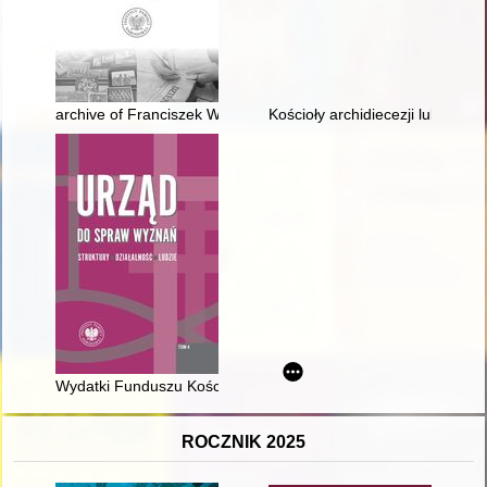
archive of Franciszek Wilk : indomitable peasant activist
Kościoły archidiecezji lubelskiej
Wydatki Funduszu Kościelnego w latach 1975-1989 na polity
ROCZNIK 2025