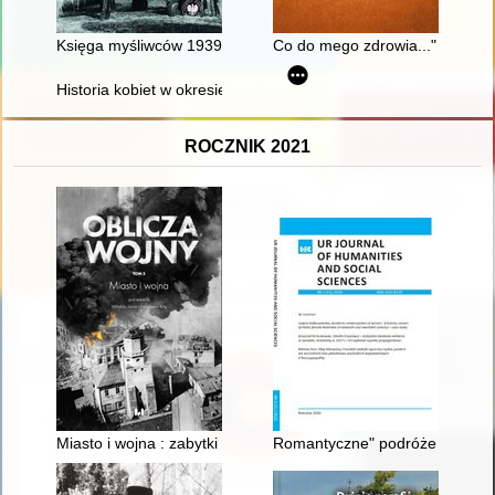
Księga myśliwców 1939 : słownik biograficzny pilotów polskic
Co do mego zdrowia..." : wyjaz
Historia kobiet w okresie 1945-1989 : dokonania naukowe, upo
ROCZNIK 2021
Miasto i wojna : zabytki archeologiczne w zbiorach Muzeum Po
Romantyczne" podróże Augusta