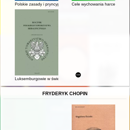
Polskie zasady i pryncypia konserwatorskie w doborze metod r
Cele wychowania harcerskiego 
Luksemburgowie w świecie przedstawionym Janka z Czarnko
FRYDERYK CHOPIN