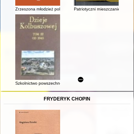
Zrzeszona młodzież polska Kowieńszczyzny : (1918-1940)
Patriotyczni mieszczanie siemia
Szkolnictwo powszechne w Kolbuszowej (XVIII-XXI w.)
FRYDERYK CHOPIN