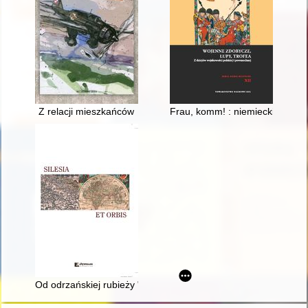
Z relacji mieszkańców
Frau, komm! : niemieckie kobie
Od odrzańskiej rubieży "państwa gnieźnieńskiego" do "Silencii 