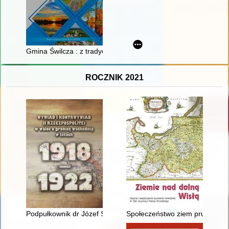
Gmina Świlcza : z tradycją w nowoczesność : 35 lat samorządu
ROCZNIK 2021
Podpułkownik dr Józef Seruga - oficer łączności, archiwista, bib
Społeczeństwo ziem pruskich w X