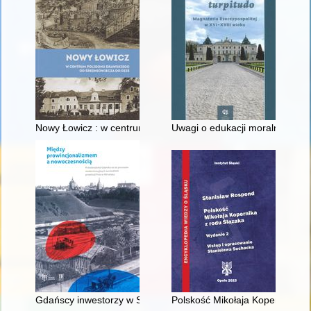
Nowy Łowicz : w centrum poligonu drawskiego od średniowiecz
Uwagi o edukacji moralnej synó
Gdańscy inwestorzy w Sopocie : prestiż finansowy i towarzyski
Polskość Mikołaja Kopernika z 