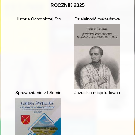
ROCZNIK 2025
Historia Ochotniczej Straży Pożarnej w Klonowcu Starym w la
Działalność małżeństwa Biedra
Sprawozdanie z I Seminarium warsztatowego - działania związane 
Jezuickie misje ludowe na Śląs