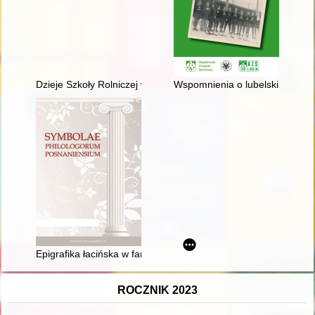
Dzieje Szkoły Rolniczej w Mieczysławowie 1912-2022
Wspomnienia o lubelskim AZS
Epigrafika łacińska w farze poznańskiej : inskrypcje w ołtarzach
ROCZNIK 2023