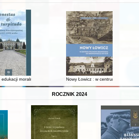
 i towarzyski lokalnego mieszczaństwa w 2. poł. XIX w
 edukacji moralnej synów szlacheckich w XVI-wiecznej Rzeczypospolite
Nowy Łowicz : w centrum poligonu dr
ROCZNIK 2024