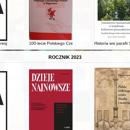
-1939
esje : trzydziestolecie polsko-niemieckiego traktatu o dobrym sąsiedzt
100-lecie Polskiego Czerwonego Krzyża w Wągrowcu
Historia wsi parafii
ROCZNIK 2023