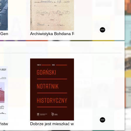
XIX-wieczny porządek międzynarodowy w Europie a perspektywy dla spraw
 Generalnego w ramach Układu Warszawskiego w świetle doktryn i prak
Archiwistyka Bohdana Ryszewskiego : prace wybrane
 wieku
aństwowego w Szczecinie 1945-2025
Dobrze jest mieszkać w Zaspie" : działalność społec