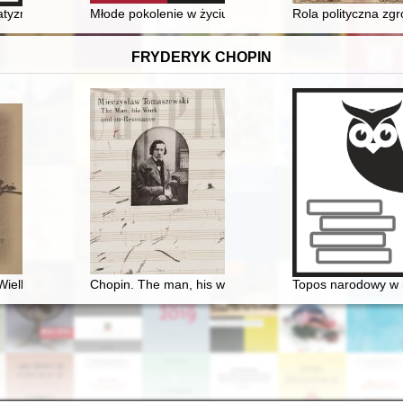
cności
tyzmu i klerykalizmu : (uwagi o książce prof. Wojciecha Roszkowskieg
Młode pokolenie w życiu społecznym Królestwa Polskie
Rola polityczna zg
FRYDERYK CHOPIN
Wielkopolska
Chopin. The man, his work and its resonance
Topos narodowy w m