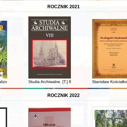
ROCZNIK 2021
aźń, rodzinna zażyłość
alizowany film Andrzeja Wajdy z Górnym Śląskiem w tle
Studia Archiwalne. [T.] 8 (2021)
Stanisław Kościałko
ROCZNIK 2022