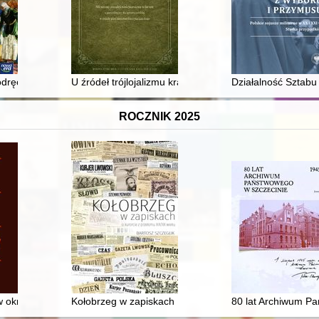
odręcznik do historii dla klasy piątej szkoły podstawowej
U źródeł trójlojalizmu krakowskich konserwatystów : 
Działalność Sztabu
ROCZNIK 2025
ieckiej 1939-1945
 okresie komunizmu (1945-1989) - recenzja]
Kołobrzeg w zapiskach : o kurorcie z przełomu XIX/XX
80 lat Archiwum P