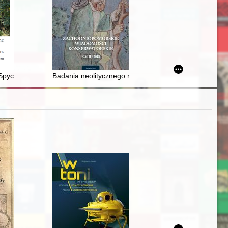
wie : praca zbiorowa
 Spycimierz
Badania neolitycznego rondela w Nowym Objezierzu w