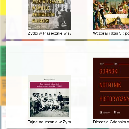
Żydzi w Piasecznie w świetle archiwaliów miejskich
Wczoraj i dziś 5 : p
Tajne nauczanie w Żyrardowie w okresie okupacji niem
Diecezja Gdańska w