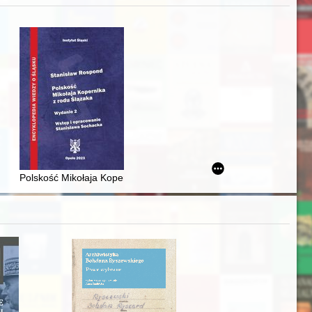
j
awskiego od średniowiecza do dziś
Polskość Mikołaja Kopernika z rodu Ślązaka