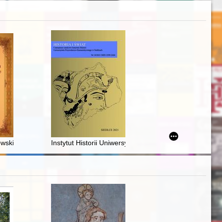
wski (1881-1960) - historyk, pedagog i działacz społeczny
Instytut Historii Uniwersytetu Przyrodniczo-Humanisty