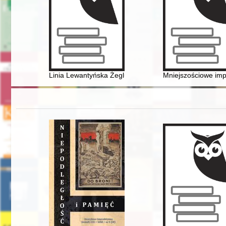
Linia Lewantyńska Żeglugi Polskiej S. A. w latach 1935
Mniejszościowe impr