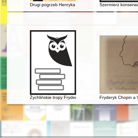
Drugi pogrzeb Henryka Sienkiewicza : o pewnej nieobe
Szermierz konserwa
Żychlińskie tropy Fryderyka [Chopina]
Fryderyk Chopin a 