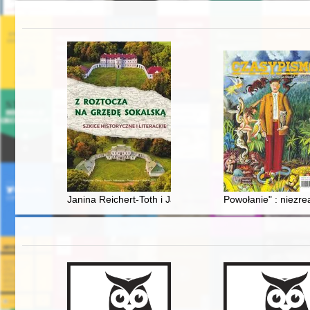
Janina Reichert-Toth i Janusz Peter : artystyczna przyj
Powołanie" : niezre