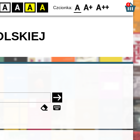
0
D
BW
YB
BY
F0
F1
F2
Czcionka:
OLSKIEJ