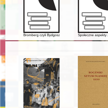
Bromberg czyli Bydgoszcz moich przodków na łamach pr
Społeczne aspekty 