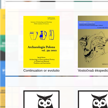
Continuation or evolution? : changes in pottery produ
Vostočnaâ èkspedic