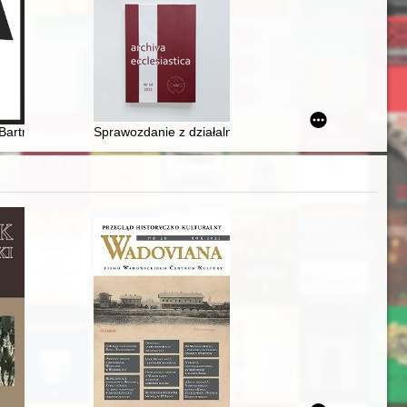
 Polsce
twórczości
 Bartmiński
Sprawozdanie z działalności Archiwum Diecezjalnego 