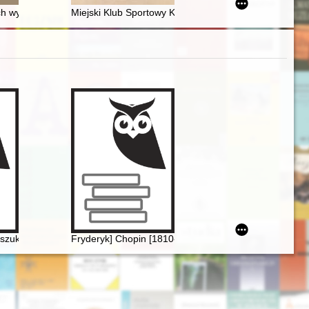
 architekturze śląskiej początku XVII w
olic : katalog wystawy = Durch das Erbe verbunden : Grüße aus Zanto
ch wydawniczy w Lesznie w okresie międzywojennym = Great change : p
Miejski Klub Sportowy Kalwarianka w Kalwarii Zebrzyd
oszukiwany. Historia Międzynarodowego Konkursu Pianistycznego im. 
Fryderyk] Chopin [1810-1849]