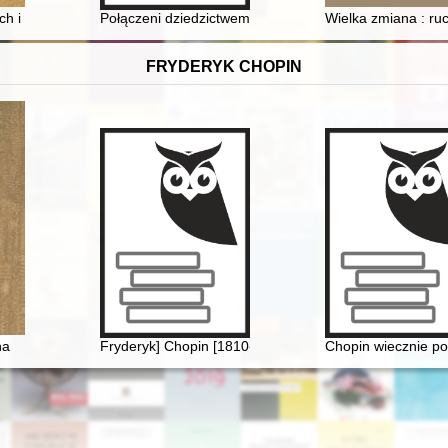
olsce
ch i rozbudowa zamku w Siedlisku (1612-1619) : uwagi o nowatorstwie w
Połączeni dziedzictwem : pozdrowienia z Santoka i ok
Wielka zmiana : ru
FRYDERYK CHOPIN
cznych i współczesnych
na
Fryderyk] Chopin [1810-1849]
Chopin wiecznie p