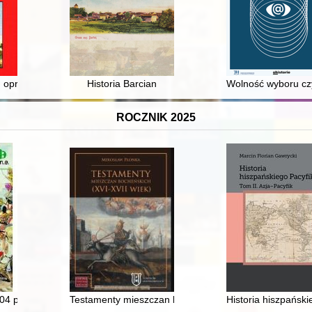
e historycznej oraz kulturze pamięci w Chorwacji i Koprivnicy
 : opracowania i materiały źródłowe : praca zbiorowa. T. 20
Historia Barcian
Wolność wyboru cz
ROCZNIK 2025
ated Enigma
04 p.n.e
Testamenty mieszczan bocheńskich : (XVI - XVII wiek)
Historia hiszpański