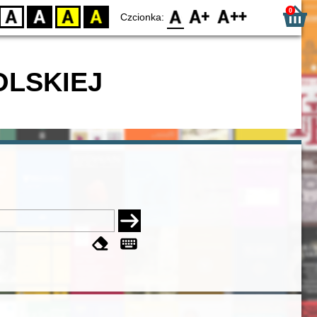
0
D
BW
YB
BY
F0
F1
F2
Czcionka:
OLSKIEJ