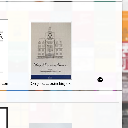
 the early-modern period
 Expedition of Wacław Sieroszewski and Bronisław Pilsudski in 1903
 przekazie filmowym
ecenzja]
Dzieje szczecińskiej ekonomii. T. 1,