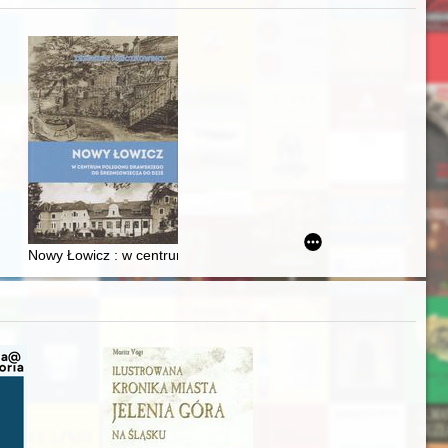
iż finansowy i towarzyski lokalnego mieszczaństwa w 2. poł. XIX w
Nowy Łowicz : w centrum poligonu drawskiego od średniowiecza d