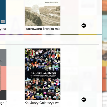
y narzucona wspólnota wartości?
Ilustrowana kronika miasta Jelenia Góra na Śląsku za
ego Pacyfiku. T. 2,
Ks. Jerzy Gniatczyk we wspomnieniach parafian i przyj