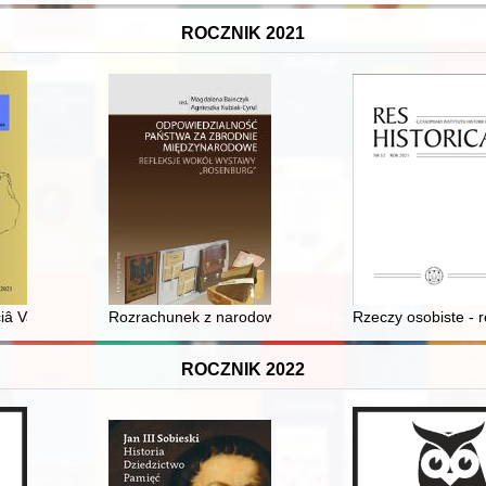
ROCZNIK 2021
ction and vessel types used in Pomerelian (Gdańsk Pomerania) towns in
iâ Vaclava Seroševskogo i Bronislava Pilsudskogo 1903 goda = Eastern
Rozrachunek z narodowosocjalistyczną przeszłością w
Rzeczy osobiste - r
ROCZNIK 2022