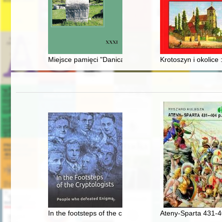
Miejsce pamięci "Danica" w narodowej i lokalnej polityc
Krotoszyn i okolice
In the footsteps of the cryptologists : people who defe
Ateny-Sparta 431-4