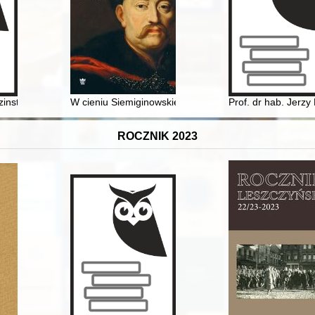
asy. T. 3,
zinstytucjonalizowanej aktywności kobiet w okresie międzywojennym w
W cieniu Siemiginowskiego : Jan Reisner i źródła jego 
Prof. dr hab. Jerzy
ROCZNIK 2023