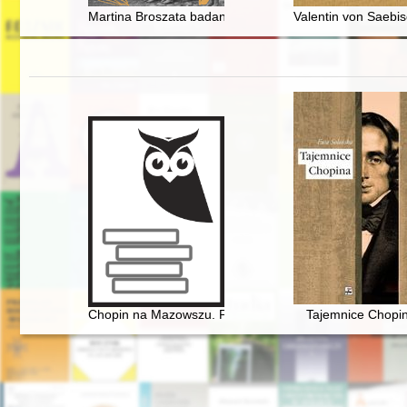
Martina Broszata badania nad okupacją niemiecką w P
Valentin von Saebis
Chopin na Mazowszu. Przewodnik po miejscach history
Tajemnice Chopi