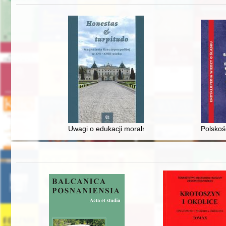
Uwagi o edukacji moralnej synów szlacheckich w 
Polskoś