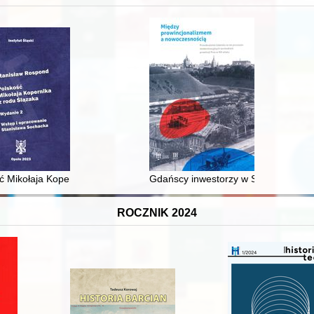
XVI-wiecznej Rzeczypospolitej
ć Mikołaja Kopernika z rodu Ślązaka
Gdańscy inwestorzy w Sopocie : prest
ROCZNIK 2024