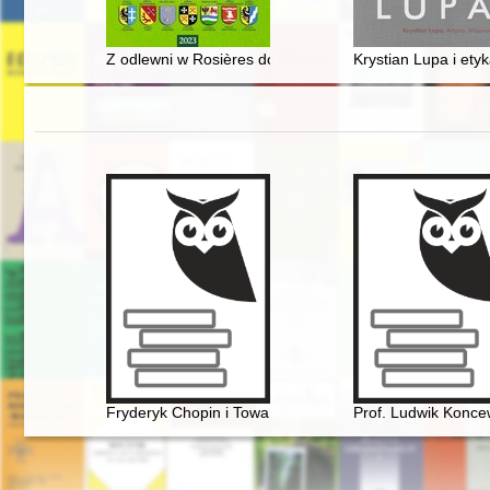
Z odlewni w Rosières do odlewni w Zielonej Górze : p
Krystian Lupa i ety
Fryderyk Chopin i Towarzystwo Politechniczne Polskie
Prof. Ludwik Konce