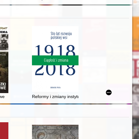
owskiej" i "Lwiwśkych wistej")
owe
Reformy i zmiany instytucjonalne w rolnictwie Polski L