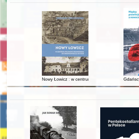
Nowy Łowicz : w centrum poligonu drawskiego od
Gdańscy