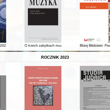
racy dla Polonii w Kanadzie : z myślą o rodakach w kraju (17 września
2021) : gorliwość o Ojczyznę pożerała go
O trzech zabytkach muzyczno-liturgicznych z kolekcj
Bliżej Biblioteki. 
ROCZNIK 2023