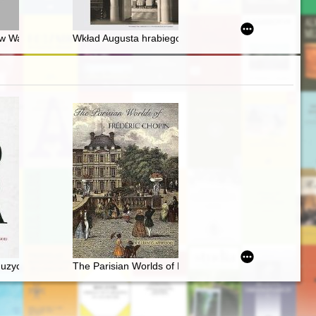
i sculture
w Warszawie : panorama pierwszych lat (1911-1914) = Kamiński Theater
Wkład Augusta hrabiego Cieszkowskiego do nauk roln
ości Chopina
uzycznej (1918-1939). Antologia
The Parisian Worlds of Frédéric Chopin