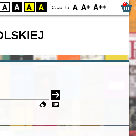
0
D
BW
YB
BY
F0
F1
F2
Czcionka:
OLSKIEJ