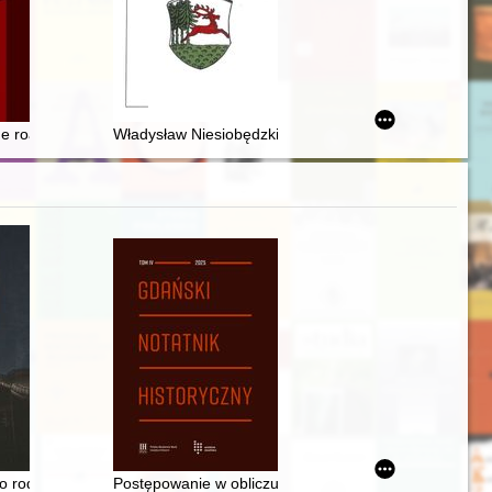
ty Zielonoświątkowej
roga na ekrany
the road to the unification of the PPR and the false PPS (1946-1949)
Władysław Niesiobędzki - pedagog pogranicza mazurs
ralnym Gubernatorstwie w latach 1939-1945 = In Hans Frank's headquar
do rodziców : (z dołączeniem listów Michała Podczaszyńskiego) : 1832
Postępowanie w obliczu sporów między krzyżackimi po