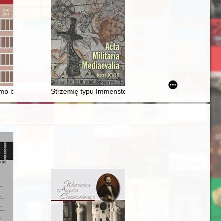
 1970-17 września 2020)
i Baworowskich przechowywanych w Bibliotece Narodowej
Pismo bibliotekarzy Wielkopolski południowo-wschodniej" : próba charakte
Strzemię typu Immenstedt z Choińca-Czapli