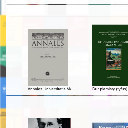
Annales Universitatis Mariae Curie-Skłodowska. Sectio F
Dur plamisty (tyfus