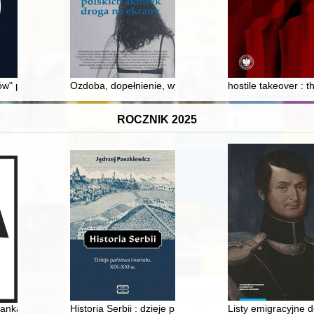
enie dla Polski
ków" przez "nogoumywalców" i "prostaków" do Chrześcijańskiej Wspólno
Ozdoba, dopełnienie, wymuszenie : polskich aktorek d
hostile takeover : 
ROCZNIK 2025
ycie, posługa, pamięć
anka : obecność i znaczenie żon niemieckich elit okupacyjnych w Gene
Historia Serbii : dzieje państwa i narodu : XIX-XXI w
Listy emigracyjne 