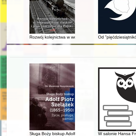
Rozwój kolejnictwa w województwie śląskim i jego znacz
Od "pięćdziesiątni
Sługa Boży biskup Adolf Piotr Szelążek (1865-1950) : ż
W salonie Hansa Fr