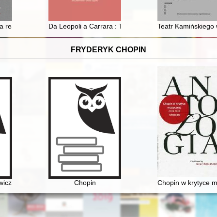
owojenna reemigracja z departamentu Cher
ka realnego
Da Leopoli a Carrara : Tadeusz Koper e le sue creazion
Teatr Kamińskiego 
FRYDERYK CHOPIN
 w Paryżu. Nieznana korespondencja oraz aspekty emigracyjnej aktywn
wicz (1790-1857). Nauczyciel Fryderyka Chopina
Chopin
Chopin w krytyce m