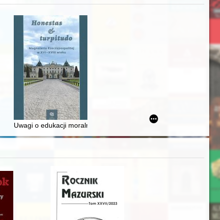
zczaństwa w 2. poł. XIX w
Ślązaka
Uwagi o edukacji moralnej synów szlacheckich w XVI-wiecznej Rze