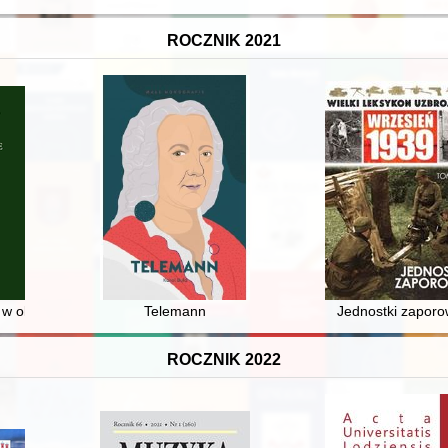
ROCZNIK 2021
F, Vol. 39, [nr] 2 (2021)
) w okupowanym Lwowie w latach 1941-1944 : (na podstawie "Gazety Lw
Telemann
Jednostki zapor
ROCZNIK 2022