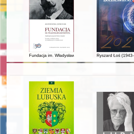
Fundacja im. Władysława Reymonta : pięćdziesiąt lat p
Ryszard Łoś (1943-