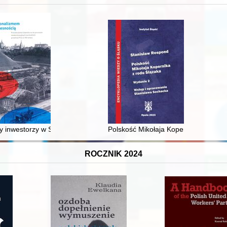
 średniowiecza do dziś
 inwestorzy w Sopocie : prestiż finansowy i towarzyski lokalnego mies
Polskość Mikołaja Kopernika z rodu 
ROCZNIK 2024