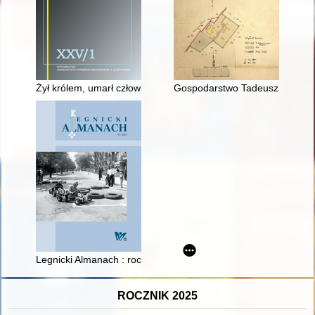
Żył królem, umarł człowiekiem - recenzja]
Gospodarstwo Tadeusza Wendy
Legnicki Almanach : rocznik historyczny. T. 6 (2024)
ROCZNIK 2025