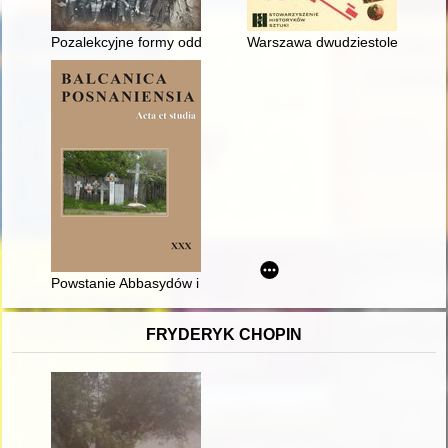
Pozalekcyjne formy oddziaływań wychowawczych na młodzież pu
Warszawa dwudziestolecia : życ
Powstanie Abbasydów i jego następstwa w ujęciu Teofanesa W
FRYDERYK CHOPIN