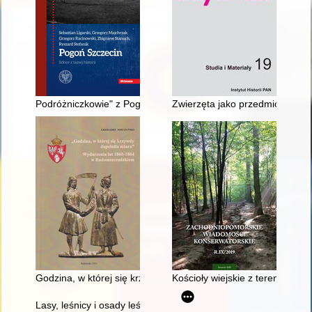
Podróżniczkowie" z Pogoni
Zwierzęta jako przedmiot opres
Godzina, w której się krzywdy dopełniła miara" : wydarzenia
Kościoły wiejskie z terenu gm
Lasy, leśnicy i osady leśne w konspiracji zbrojnej i ruchu opor