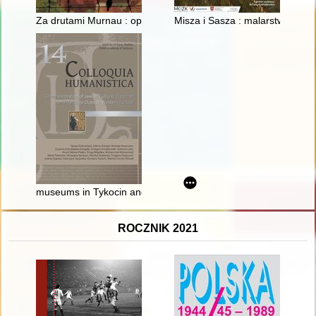
Za drutami Murnau : opowieść ojca i syna
Misza i Sasza : malarstwo i ry
museums in Tykocin and Włodawa as institutions shaping the l
ROCZNIK 2021