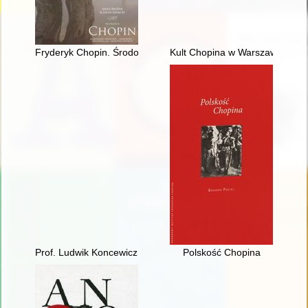
Fryderyk Chopin. Środowisko społeczne, osobowość, założeni
Kult Chopina w Warszawie pod 
Prof. Ludwik Koncewicz (1790-1857). Nauczyciel Fryderyka C
Polskość Chopina