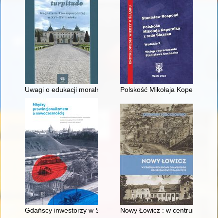
Uwagi o edukacji moralnej synów szlacheckich w XVI-wiecznej 
Polskość Mikołaja Kopernika z 
Gdańscy inwestorzy w Sopocie : prestiż finansowy i towarzyski
Nowy Łowicz : w centrum polig