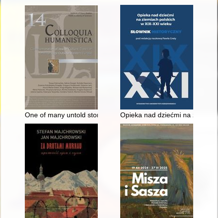
One of many untold stories of Jewish life in Polish lands befor
Opieka nad dziećmi na ziemiach