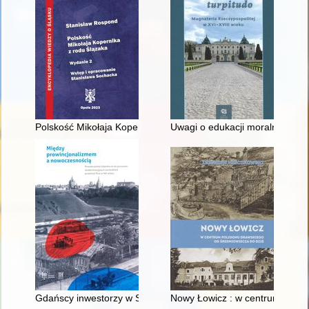
Polskość Mikołaja Kopernika z rodu Ślązaka
Uwagi o edukacji moralnej synó
Gdańscy inwestorzy w Sopocie : prestiż finansowy i towarzyski
Nowy Łowicz : w centrum polig