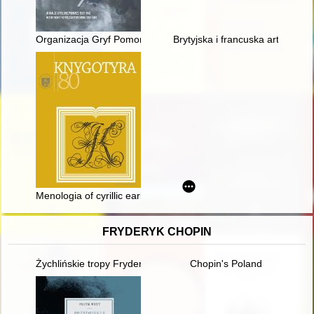
Organizacja Gryf Pomorski = Pomeranian Griffin organization
Brytyjska i francuska artyleria 
Menologia of cyrillic early printed liturgical tetraevangelia issue
FRYDERYK CHOPIN
Żychlińskie tropy Fryderyka [Chopina]
Chopin's Poland