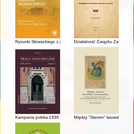
Rysunki Słowackiego z podróży na Wschód jako portale pamię
Działalność Związku Zawodowego 
Kampania polska 1939 roku : przegląd koncepcji i sposobów jej p
Między "Sterem" lwowskim i war