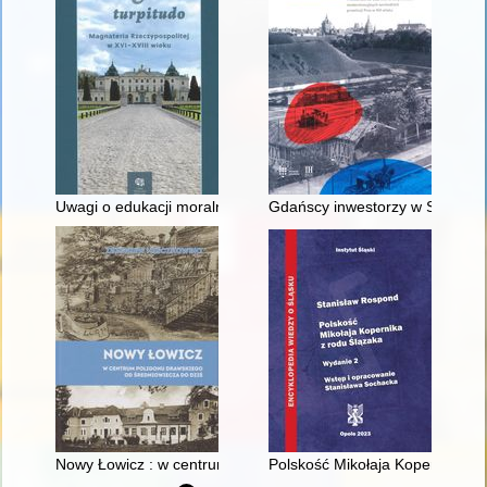
Uwagi o edukacji moralnej synów szlacheckich w XVI-wiecznej 
Gdańscy inwestorzy w Sopocie :
Nowy Łowicz : w centrum poligonu drawskiego od średniowiecz
Polskość Mikołaja Kopernika z 