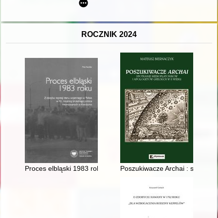
ROCZNIK 2024
Proces elbląski 1983 roku : z dziejów represji stanu wojenneg
Poszukiwacze Archai : spotkani