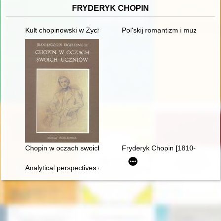
FRYDERYK CHOPIN
Kult chopinowski w Żychlinie
Pol'skij romantizm i muzykal'naj
Chopin w oczach swoich uczniów
Fryderyk Chopin [1810-1949]
Analytical perspectives on the music of Chopin