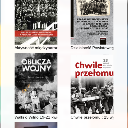
Aktywność międzynarodowa PKIO/PKOl w okresie II Rzeczyposp
Działalność Powiatowego Urzędu
Walki o Wilno 19-21 kwietnia 1919 roku
Chwile przełomu : 25 wydarzeń, 