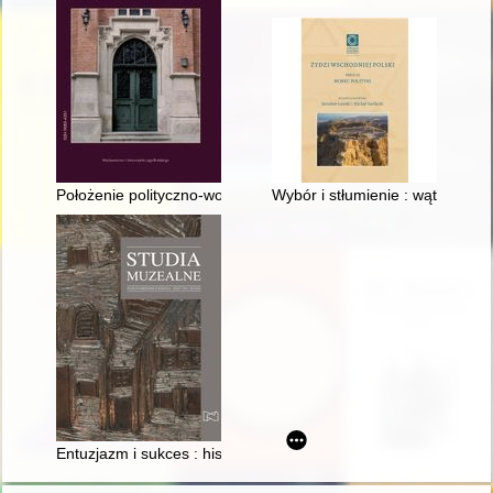
Położenie polityczno-wojskowe Rzeszy Niemieckiej u progu II wo
Wybór i stłumienie : wątki żydo
Entuzjazm i sukces : historia pokazu obrazu" Dziewica Orle