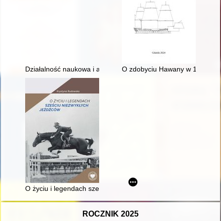
Działalność naukowa i akademicka polskich oblatów
O zdobyciu Hawany w 1762 roku
O życiu i legendach sześciu niezwykłych jeźdźców
ROCZNIK 2025