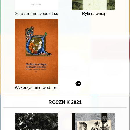
Scrutare me Deus et cognosce cor meum" (Ps 139[138],23) : k
Ryki dawniej
Wykorzystanie wód termalnych do celów leczniczych w spiski
ROCZNIK 2021