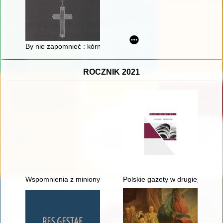
By nie zapomnieć : kórniccy księża z parafii pw. Wszystkich 
ROCZNIK 2021
Wspomnienia z minionych lat
Polskie gazety w drugiej dekad