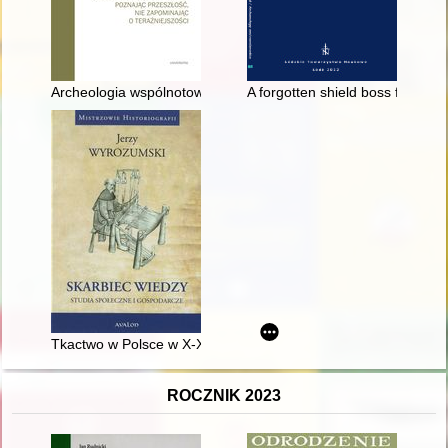
Archeologia wspólnotowa w poznawaniu własnego dziedzictwa 
A forgotten shield boss from Br
Tkactwo w Polsce w X-XIII wieku
ROCZNIK 2023