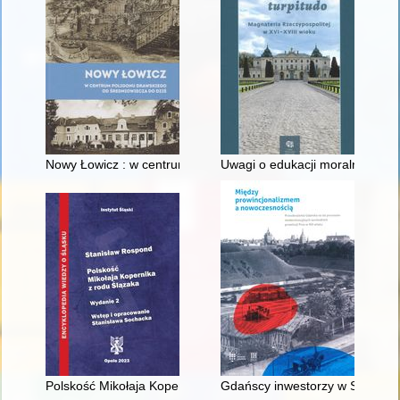
Nowy Łowicz : w centrum poligonu drawskiego od średniowiecz
Uwagi o edukacji moralnej synó
Polskość Mikołaja Kopernika z rodu Ślązaka
Gdańscy inwestorzy w Sopocie :