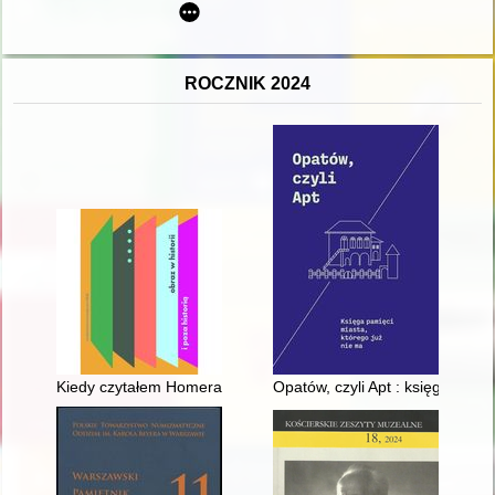
ROCZNIK 2024
Kiedy czytałem Homera, wszyscy wydawali mi się gigantami : b
Opatów, czyli Apt : księga pami