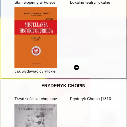
Stan wojenny w Polsce - recenzja]
Lokalne teatry, lokalne musical
Jak wydawać cyrylickie akta sejmikowe? : analiza rosyjskich, u
FRYDERYK CHOPIN
Trzydzieści lat chopinowskich festiwali w Antoninie
Fryderyk Chopin [1810-1949]