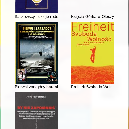
Baczewscy : dzieje rodu od 1153 roku
Księcia Górka w Oleszycach : pa
Pierwsi zarządcy baraniogórskiego schroniska i ich potomkowie
Freiheit Svoboda Wolność : Ein