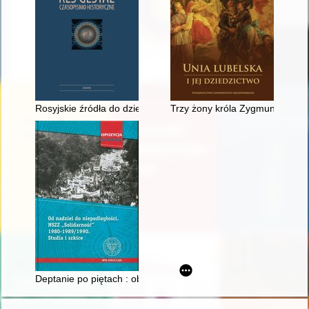
Rosyjskie źródła do dziejów polskiego ruchu komunistyczneg
Trzy żony króla Zygmunta August
Deptanie po piętach : obserwacja i podsłuchy jako środki ope