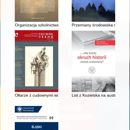
Organizacja szkolnictwa polskiego w Bydgoszczy po 1918 roku
Przemiany środowiska naturalne
Ołtarze z cudownymi wizerunkami w twórczości braci Polejows
List z Kozielska na australijskiej