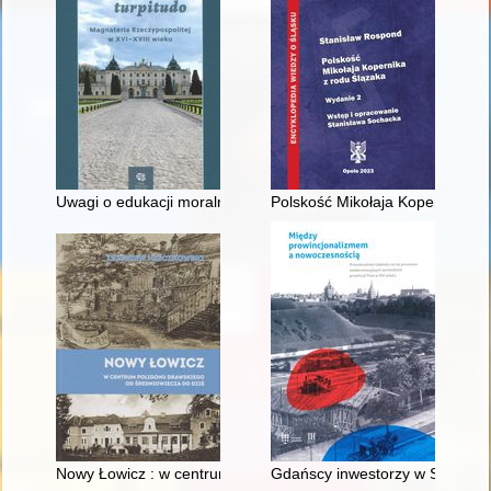
Uwagi o edukacji moralnej synów szlacheckich w XVI-wiecznej 
Polskość Mikołaja Kopernika z 
Nowy Łowicz : w centrum poligonu drawskiego od średniowiecz
Gdańscy inwestorzy w Sopocie :