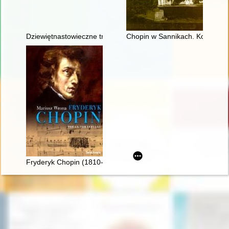
Dziewiętnastowieczne transkrypcje utworów Fryderyka Chopina.
Chopin w Sannikach. Konteksty 
Fryderyk Chopin (1810-1849). Poeta fortepianu