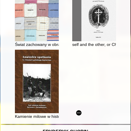
Świat zachowany w obrazach : Giza Franklowa jako badaczka św
self and the other, or Christian
Kamienie milowe w historii Polskiego Związku Łowieckiego