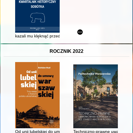
kazali mu klęknąć przed martwym wodzem, który poległ w Sandom
ROCZNIK 2022
Od unii lubelskiej do umowy warszawskiej : trzy eseje o historii
Techniczno-prawne uwarunkowani