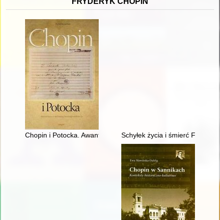
FRYDERYK CHOPIN
Chopin i Potocka. Awantura o miłosną korespondencję
Schyłek życia i śmierć Frydery