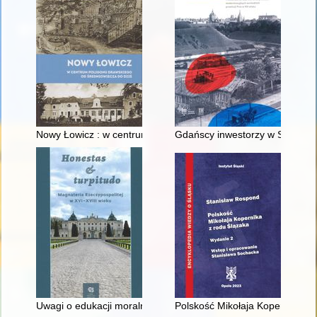
Nowy Łowicz : w centrum poligonu drawskiego od średniowiecz
Gdańscy inwestorzy w Sopocie :
Uwagi o edukacji moralnej synów szlacheckich w XVI-wiecznej 
Polskość Mikołaja Kopernika z 