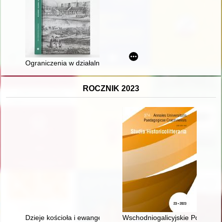
Ograniczenia w działalności gospodarczej polskiej szlachty i a
ROCZNIK 2023
Dzieje kościoła i ewangelickiej gminy wyznaniowej Górsku
Wschodniogalicyjskie Podkarpaci