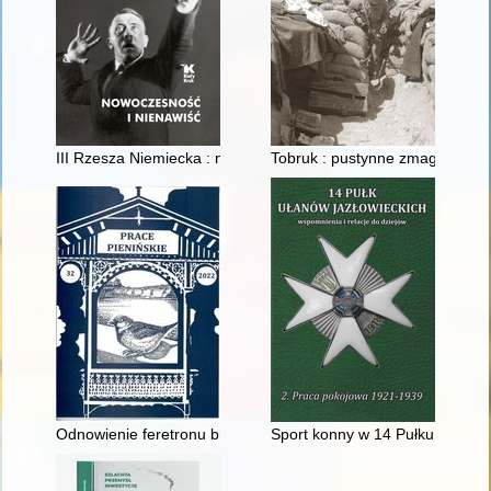
III Rzesza Niemiecka : nowoczesność i nienawiść
Tobruk : pustynne zmagania 19
Odnowienie feretronu bractwa Bożego Ciała w Niedzicy
Sport konny w 14 Pułku Ułanów