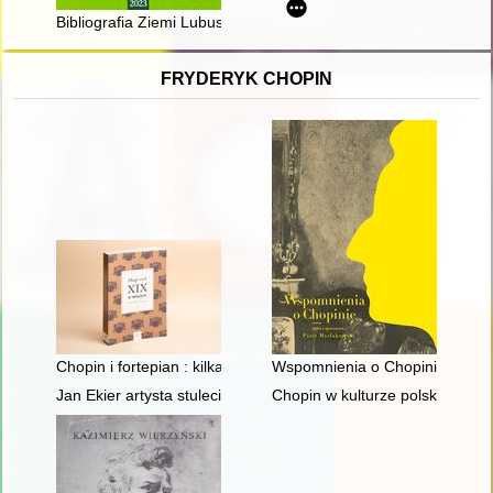
Bibliografia Ziemi Lubuskiej za rok 2022 : (wybór wraz z uzupe
FRYDERYK CHOPIN
Chopin i fortepian : kilka uwag o relacji człowieka z przedmiot
Wspomnienia o Chopinie. Cz. 1
Jan Ekier artysta stulecia - w darze Chopinowi. Księga dedykow
Chopin w kulturze polskiej