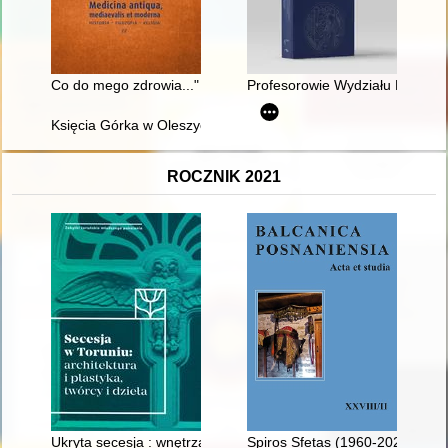
Co do mego zdrowia..." : wyjazdy do uzdrowisk rodziny Wielop
Profesorowie Wydziału Prawa i 
Księcia Górka w Oleszycach : pałac i ludzie
ROCZNIK 2021
Ukryta secesja : wnętrza toruńskich kamienic
Spiros Sfetas (1960-2021)