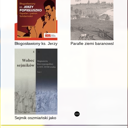
Błogosławiony ks. Jerzy Popiełuszko : kapelan i patron Solidar
Parafie ziemi baranowskiej na p
Sejmik oszmiański jako forum walki politycznej w drugiej połow