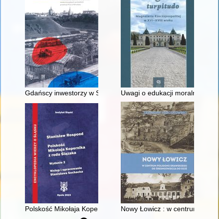
Gdańscy inwestorzy w Sopocie : prestiż finansowy i towarzyski
Uwagi o edukacji moralnej synó
Polskość Mikołaja Kopernika z rodu Ślązaka
Nowy Łowicz : w centrum polig