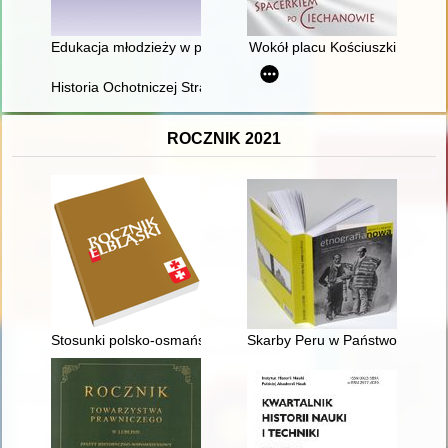
Edukacja młodzieży w prasie społeczno-kulturalnej i pedagogic
Wokół placu Kościuszki
Historia Ochotniczej Straży Pożarnej w Klonowcu Starym w la
ROCZNIK 2021
Stosunki polsko-osmańskie w pierwszych latach panowania Zy
Skarby Peru w Państwowym Muzeu