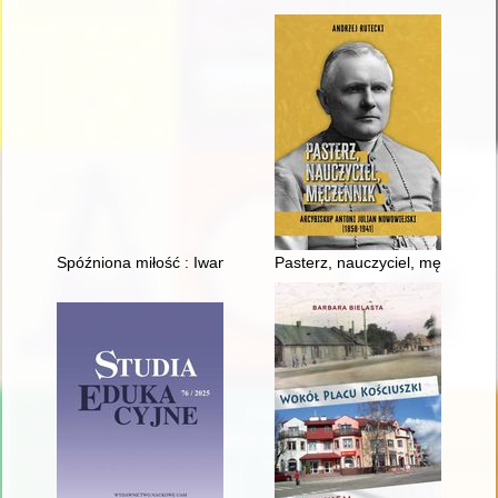
Spóźniona miłość : Iwan Mazepa i Motria Koczubej w świetle św
Pasterz, nauczyciel, męczennik