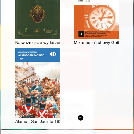
Najważniejsze wydarzenia i postacie w 100-leciu Izby Adwokac
Mikrometr śrubowy Gottfrieda Kir
Alamo - San Jacinto 1836