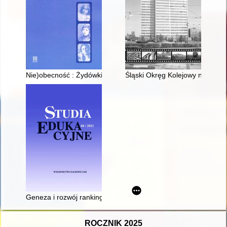
Nie)obecność : Żydówki w polskojęzycznej prasie kobiecej w 
Śląski Okręg Kolejowy na fotogr
Geneza i rozwój rankingów uczelni wyższych
ROCZNIK 2025