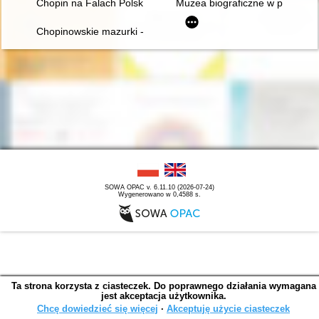
Chopin na Falach Polskiego Radia
Muzea biograficzne w procesie 
Chopinowskie mazurki - czyli folklor a pojęcie muzyki narodowe
SOWA OPAC v. 6.11.10 (2026-07-24)
Wygenerowano w 0,4588 s.
Ta strona korzysta z ciasteczek. Do poprawnego działania wymagana
jest akceptacja użytkownika.
Chcę dowiedzieć się więcej
∙
Akceptuję użycie ciasteczek