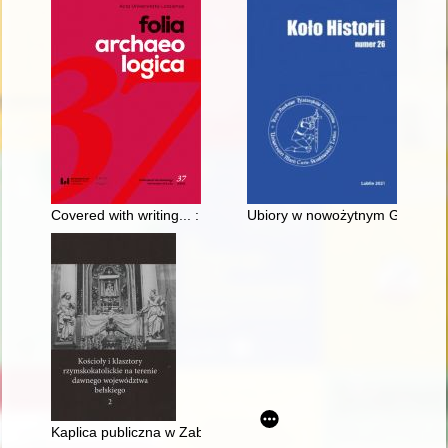
Covered with writing... : products on a paper base from the 
Ubiory w nowożytnym Gdańsku o
Kaplica publiczna w Zaborzu