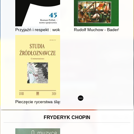
Przyjaźń i respekt : wokół korespondencji Stanisława Pigonia 
Rudolf Muchow - Badeńczyk n
Pieczęcie rycerstwa śląskiego w dobie przedhusyckiej - recenzj
FRYDERYK CHOPIN