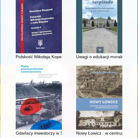
Polskość Mikołaja Kopernika z rodu Ślązaka
Uwagi o edukacji moralnej synó
Gdańscy inwestorzy w Sopocie : prestiż finansowy i towarzyski
Nowy Łowicz : w centrum polig