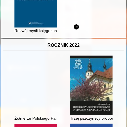
Rozwój myśli księgoznawczej i bibliotekoznawczej w świetle
ROCZNIK 2022
Żołnierze Polskiego Państwa Podziemnego Obwodu Armii Krajo
Trzej pszczyńscy proboszczowie 