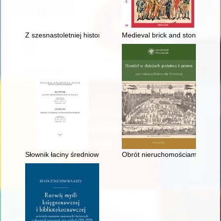
Z szesnastoletniej historii Państwowej Uczelni im. Stefana Ba
Medieval brick and stone timbe
Słownik łaciny średniowiecznej w Polsce. T. 8, z. 11 (73), Lexico
Obrót nieruchomościami w orze