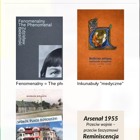
Fenomenalny = The phenomenal Zdzisław Beksiński
Inkunabuły "medyczne" w zbiorz