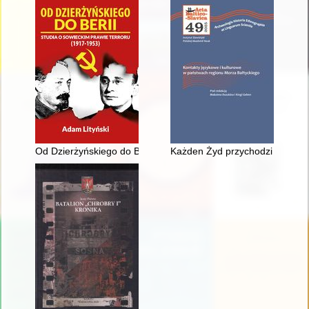
Od Dzierżyńskiego do Berii : studia o sowieckim prawie terror
Każden Żyd przychodzi już na ś