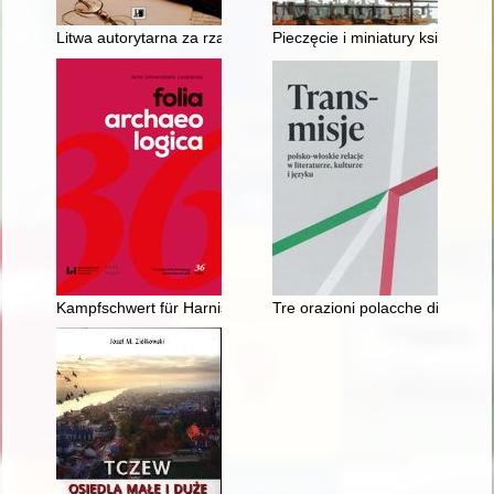
Litwa autorytarna za rządów Antanasa Smetony w latach 1926
Pieczęcie i miniatury księcia I
Kampfschwert für Harnischfechten : miecz z pogranicza Nowej
Tre orazioni polacche di Miron 