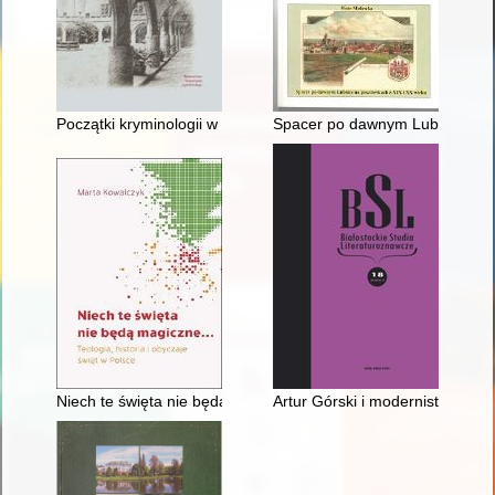
Początki kryminologii w Polsce : od ery prepozytywistycznej do 
Spacer po dawnym Lubinie na p
Niech te święta nie będą magiczne... : teologia, historia i obyc
Artur Górski i modernistyczny