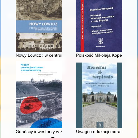
Nowy Łowicz : w centrum poligonu drawskiego od średniowiecz
Polskość Mikołaja Kopernika z 
Gdańscy inwestorzy w Sopocie : prestiż finansowy i towarzyski
Uwagi o edukacji moralnej synó