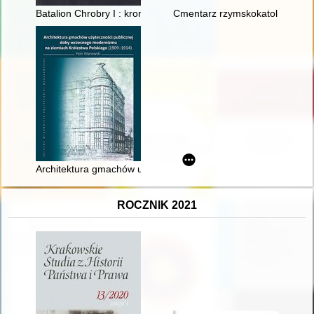
Batalion Chrobry I : kronika : na podstawie powielaczowych kr
Cmentarz rzymskokatolickiej par
Architektura gmachów użyteczności publicznej doby wczesneg
ROCZNIK 2021