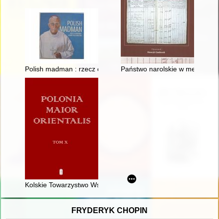
Polish madman : rzecz o kardynale Adamie Kozłowieckim
Państwo narolskie w metryce jó
Kolskie Towarzystwo Wspomagania Biednych w świetle protoko
FRYDERYK CHOPIN