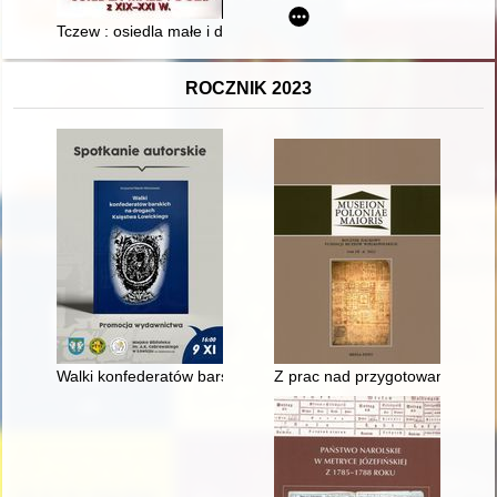
Tczew : osiedla małe i duże z XIX-XXI w
ROCZNIK 2023
Walki konfederatów barskich na drogach Księstwa łowickiego
Z prac nad przygotowaniem Mu