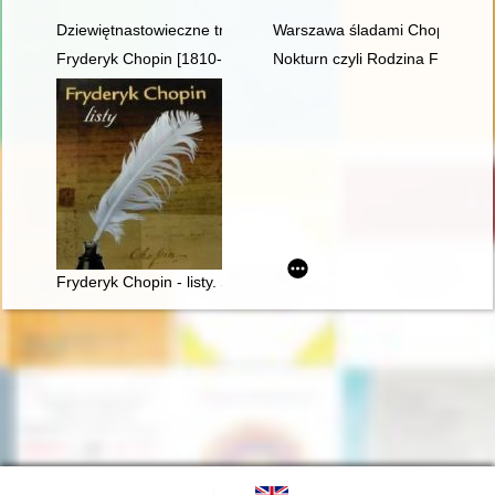
Dziewiętnastowieczne transkrypcje utworów Fryderyka Chopina.
Warszawa śladami Chopina. Sp
Fryderyk Chopin [1810-1949] wśród Polaków na obczyźnie
Nokturn czyli Rodzina Fryderyk
Fryderyk Chopin - listy. Skarbiec spuścizny epistolarnej w zbio