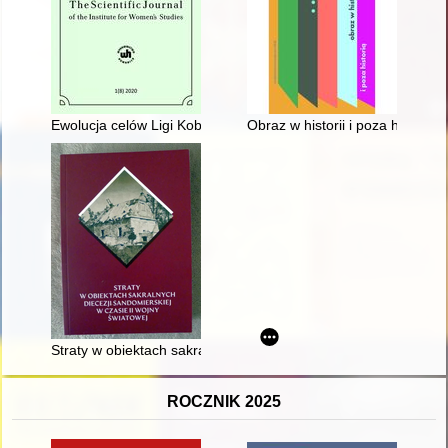
Ewolucja celów Ligi Kobiet w latach 1945-1989 w świetle jej sta
Obraz w historii i poza histori
Straty w obiektach sakralnych dekanatu wąchockiego
ROCZNIK 2025