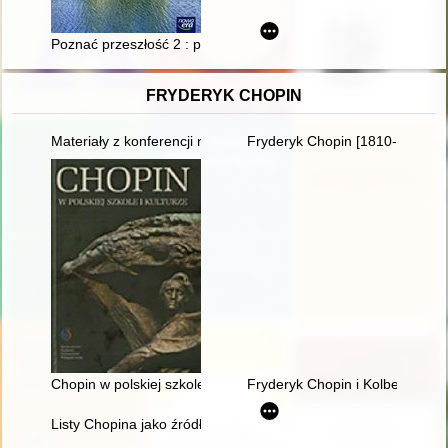
Poznać przeszłość 2 : podręcznik do historii dla liceum ogóln
FRYDERYK CHOPIN
Materiały z konferencji naukowej "Twórczość naukowa i muzyc
Fryderyk Chopin [1810-1849]. R
Chopin w polskiej szkole i kulturze
Fryderyk Chopin i Kolbergowie.
Listy Chopina jako źródło informacji do badań nad rodziną T