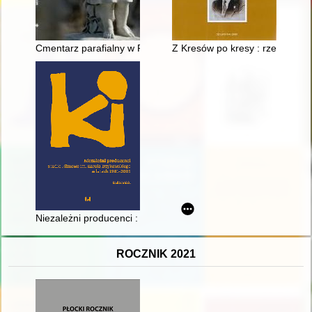
Cmentarz parafialny w Radzyniu Podlaskim : miejsce, które op
Z Kresów po kresy : rzecz o St
Niezależni producenci : Studio Filmowe im. Karola Irzykowski
ROCZNIK 2021