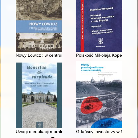
Nowy Łowicz : w centrum poligonu drawskiego od średniowiecz
Polskość Mikołaja Kopernika z 
Uwagi o edukacji moralnej synów szlacheckich w XVI-wiecznej 
Gdańscy inwestorzy w Sopocie :