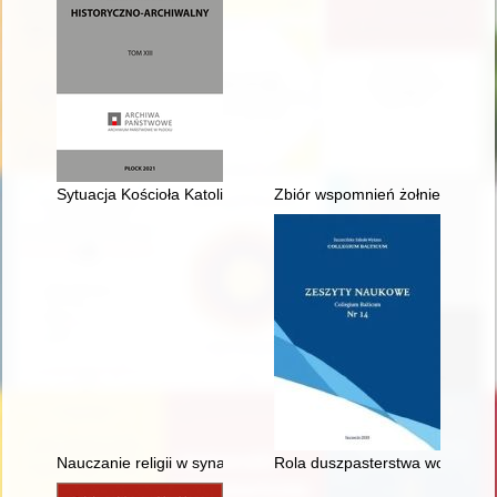
Sytuacja Kościoła Katolickiego w powiecie gostynińskim podcz
Zbiór wspomnień żołnierzy fron
Nauczanie religii w synagodze : kazania dla młodzieży w temp
Rola duszpasterstwa wojskoweg