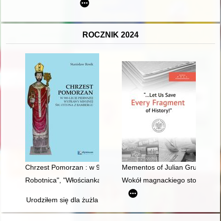
ROCZNIK 2024
Chrzest Pomorzan : w 900-lecie pierwszej wyprawy misyjnej ś
Mementos of Julian Gruner : ph
Robotnica", "Włościanka" i "Kobieta Sowiecka" : główne tytuły m
Wokół magnackiego stołu : oby
Urodziłem się dla żużla