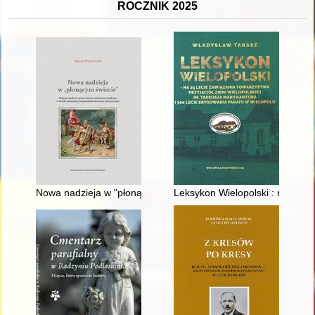
ROCZNIK 2025
Nowa nadzieja w "płonącym świecie" : wizja perspektyw społecz
Leksykon Wielopolski : na 25 le