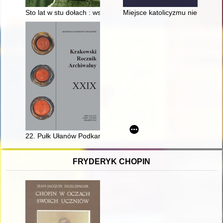
Sto lat w stu dołach : wspomnienia o rodzinach: Wójcików, Krz
Miejsce katolicyzmu niemieckie
22. Pułk Ułanów Podkarpackich oczami ułana Józefa Puchały 
FRYDERYK CHOPIN