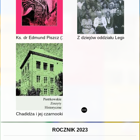
Ks. dr Edmund Piszcz (1929-2022) : historyk i biskup chełmińsk
Z dziejów oddziału Legionowo
Chadidża i jej czarnookie siostry - recenzja]
ROCZNIK 2023