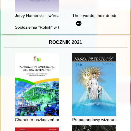
Jerzy Hamerski - twórca poznańskiej pedagogiki "łejerskiej"
Their words, their deeds : the
Spółdzielnia "Rolnik" w Pobiedziskach od 1945 r. : zarys histo
ROCZNIK 2021
Charakter uszkodzeń oraz diagnostyka wybranych elementów 
Propagandowy wizerunek chrześc