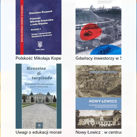
Polskość Mikołaja Kopernika z rodu Ślązaka
Gdańscy inwestorzy w Sopocie :
Uwagi o edukacji moralnej synów szlacheckich w XVI-wiecznej 
Nowy Łowicz : w centrum polig