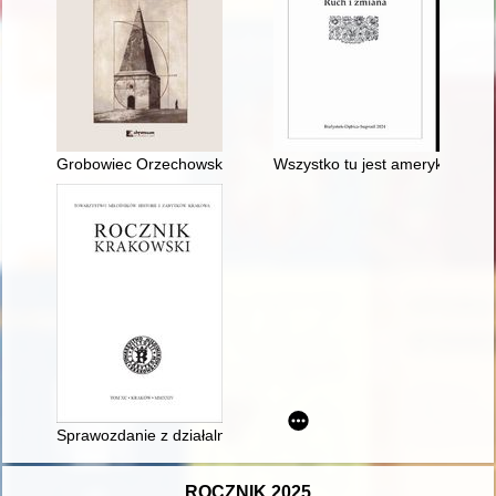
Grobowiec Orzechowskich na Wzgórzu Ariańskim koło Krasnego
Wszystko tu jest amerykańskie
Sprawozdanie z działalności Komitetu Opieki nad Kopcem Józe
ROCZNIK 2025