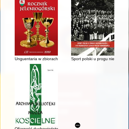
Unguentaria w zbiorach Muzeum Karkonoskiego w Jeleniej Gó
Sport polski u progu niepodleg
Ofiarność duchowieństwa i składki kościelne (parafialne) na r