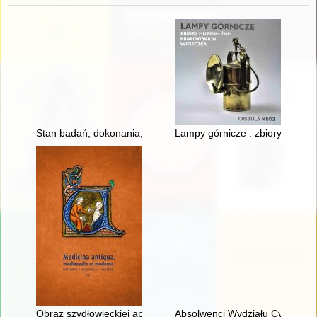
Stan badań, dokonania, perspektywy: historia kobiet w II Rzecz
Lampy górnicze : zbiory Muzeu
Obraz szydłowieckiej apteki w świetle dokumentów z pierwszej
Absolwenci Wydziału Cybernety