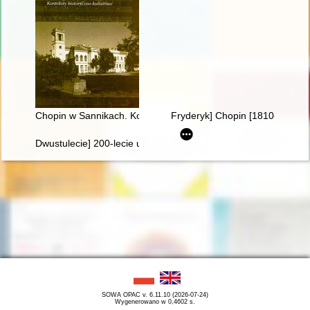
Chopin w Sannikach. Konteksty historyczno-kulturowe
Fryderyk] Chopin [1810-1849] i
Dwustulecie] 200-lecie urodzin Fryderyka Chopina
SOWA OPAC v. 6.11.10 (2026-07-24)
Wygenerowano w 0,4602 s.