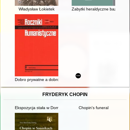
Władysław Łokietek
Zabytki heraldyczne bazyliki mn
Dobro prywatne a dobro wspólne w dawnej Rzeczypospolitej (X
FRYDERYK CHOPIN
Ekspozycja stała w Domu Urodzenia Fryderyka Chopina w Żel
Chopin's funeral