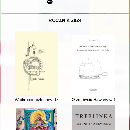
ROCZNIK 2024
W okresie rozbiorów Rzeczypospolitej Obojga Narodów : parafi
O zdobyciu Hawany w 1762 roku