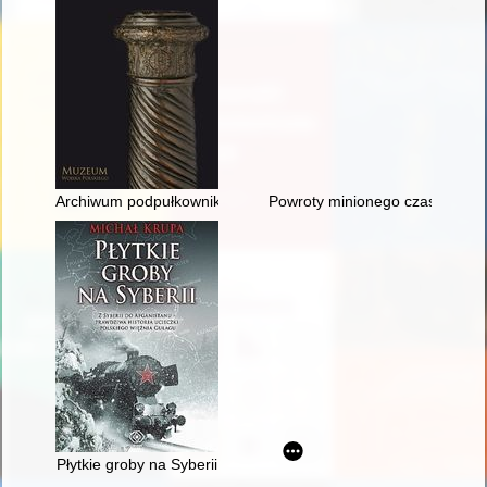
Archiwum podpułkownika Eleka Molnára" w zbiorach Muzeum 
Powroty minionego czasu - rece
Płytkie groby na Syberii