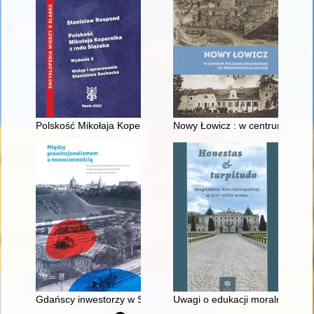
Polskość Mikołaja Kopernika z rodu Ślązaka
Nowy Łowicz : w centrum polig
Gdańscy inwestorzy w Sopocie : prestiż finansowy i towarzyski
Uwagi o edukacji moralnej synó