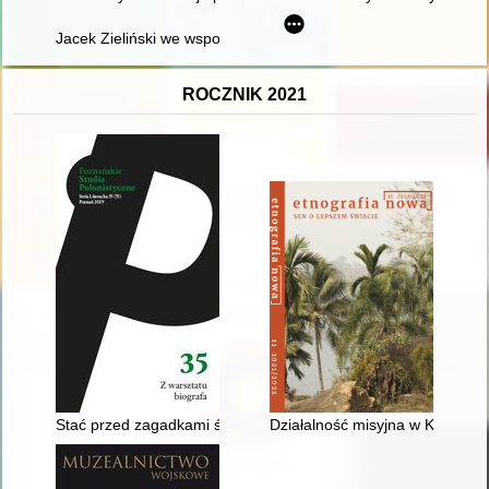
Jacek Zieliński we wspomnieniach fanów
ROCZNIK 2021
Stać przed zagadkami świata i życia ludzkiego bez gotowych odp
Działalność misyjna w Kamerun