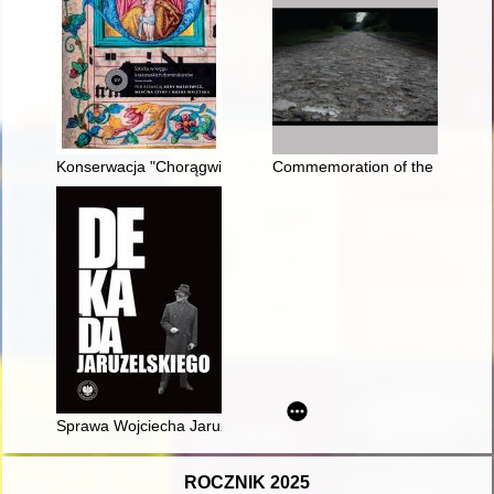
Konserwacja "Chorągwi kanonizacyjnej św. Jacka Odrowąża" w
Commemoration of the martyrdom
Sprawa Wojciecha Jaruzelskiego : między historią a vox populi
ROCZNIK 2025