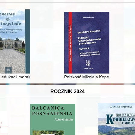
 i towarzyski lokalnego mieszczaństwa w 2. poł. XIX w
 edukacji moralnej synów szlacheckich w XVI-wiecznej Rzeczypospolite
Polskość Mikołaja Kopernika z rodu 
ROCZNIK 2024