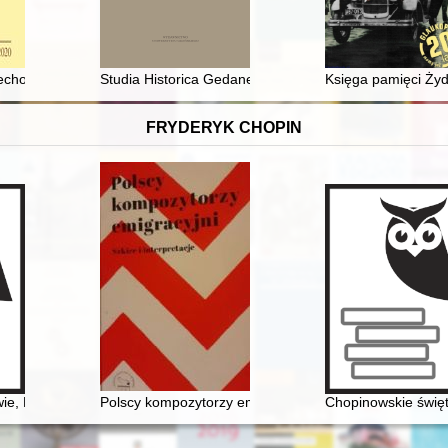
 ustanowienia biskupstwa lubuskiego
cechowych na Pomorzu brandenbursko-pruskim - recenzja]
Studia Historica Gedanensia. T. 14 (2023),
Księga pamięci Żyd
FRYDERYK CHOPIN
wie, Fryderyk Chopin [1810-1849]
Polscy kompozytorzy emigracyjni. Szkice i interpretacj
Chopinowskie świę