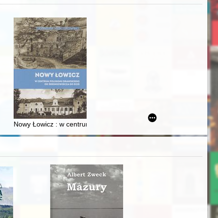
j
Ślązaka
Nowy Łowicz : w centrum poligonu drawskiego od średniowiecza d