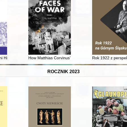
ystania polskiego lotnictwa bombowego na froncie chińsko-japońskim w
i Historii Nauk Przyrodniczych i Medycznych Instytutu Historii Nauki P
How Matthias Corvinus’ bombards captured Głogów in
Rok 1922 z perspe
ROCZNIK 2023