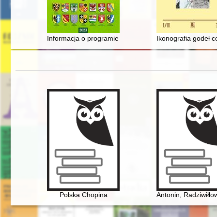
Informacja o programie obchodów jubileuszu 900-lecia
Ikonografia godeł 
Polska Chopina
Antonin, Radziwiłło