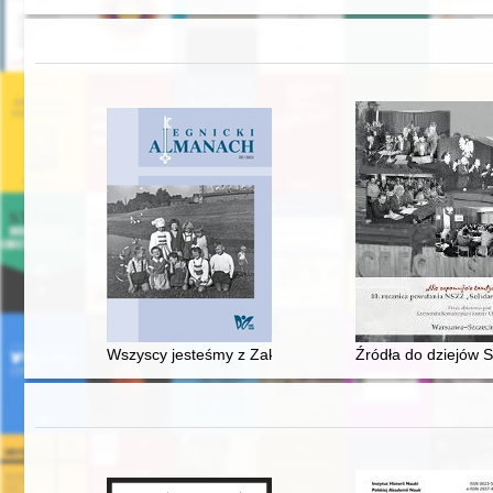
Wszyscy jesteśmy z Zakaczawia : kilka wspomnień i refl
Źródła do dziejów S