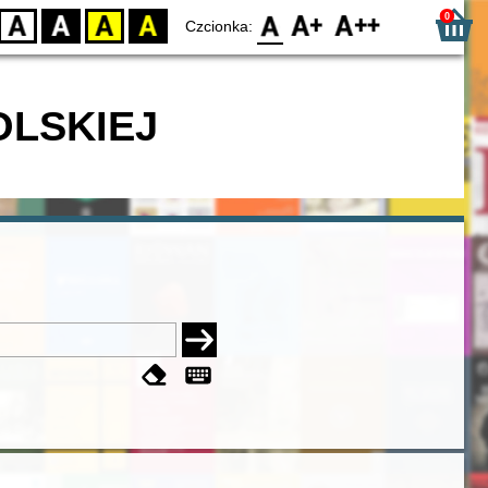
0
D
BW
YB
BY
F0
F1
F2
Czcionka:
OLSKIEJ