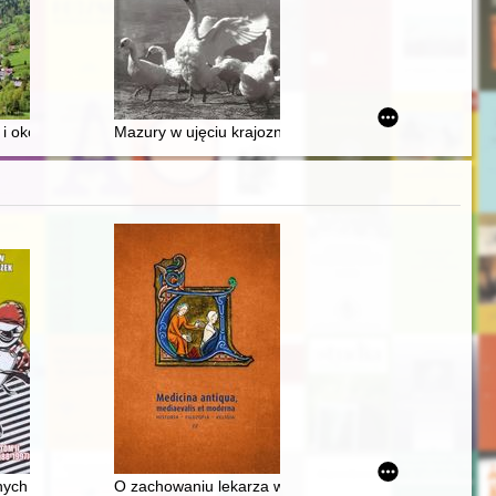
i okolic
Mazury w ujęciu krajoznawczym i etnograficznym
przedstawicieli myśli akademickiej II RP
1940-1946
nych mistrzostw świata juniorów na żużlu. T. 2,
O zachowaniu lekarza w świetle dwunastowiecznego tr