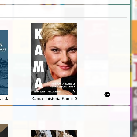
 i duchowieństwo, miejsca kultu)
w i dzierżaw powiatu grodzieńskiego 1765
Kama : historia Kamili Skolimowskiej