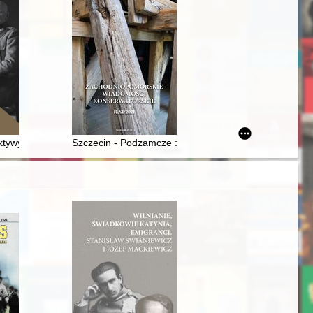
 1942 roku
AN w 2021 r
 1488
ktywy Wojciecha Korfantego
Szczecin - Podzamcze : kwartał 3 : wczesnośredniow