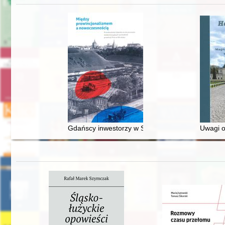
Gdańscy inwestorzy w Sopocie : prestiż finansowy
Uwagi o