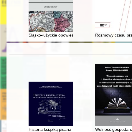
Śląsko-łużyckie opowieści : zbiór pierwszy
Rozmowy czasu pr
Historia książką pisana : 80 lat Biblioteki Pedagogiczn
Wolność gospodarcza