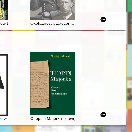
ów Bielska Podlaskiego - recenzja]
Okoliczności, założenia i recepcja książki "Forced L
e
to w Dusznikach
Chopin i Majorka : gawędy, listy, wspomnienia