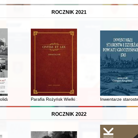
ROCZNIK 2021
eksji o spektaklu "Ballada o Zakaczawiu"
olidarności w zasobie Komisji Krajowej NSZZ "Solidarność"
Parafia Rożyńsk Wielki : (historia i powstanie, ludność
Inwentarze starost
ROCZNIK 2022