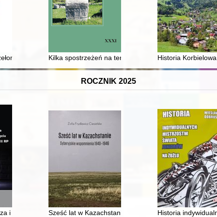
zełomu
Kilka spostrzeżeń na temat bitwy pod Rovinami (1395)
Historia Korbielowa 
ROCZNIK 2025
ej w Kielcach 1945-2025
 i liberalizm ekonomiczny kontra interwencjonizm państwowy w ujęciu 
Sześć lat w Kazachstanie : syberyjskie wspomnienia 
Historia indywidual