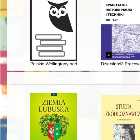
Polskie Wellingtony nad Chinami? : o projekcie wykorz
Działalność Pracown